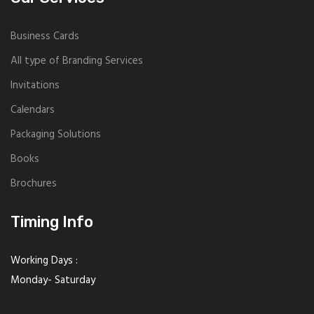
Business Cards
All type of Branding Services
Invitations
Calendars
Packaging Solutions
Books
Brochures
Timing Info
Working Days :
Monday- Saturday