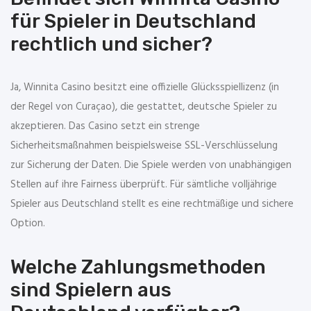
für Spieler in Deutschland
rechtlich und sicher?
Ja, Winnita Casino besitzt eine offizielle Glücksspiellizenz (in
der Regel von Curaçao), die gestattet, deutsche Spieler zu
akzeptieren. Das Casino setzt ein strenge
Sicherheitsmaßnahmen beispielsweise SSL-Verschlüsselung
zur Sicherung der Daten. Die Spiele werden von unabhängigen
Stellen auf ihre Fairness überprüft. Für sämtliche volljährige
Spieler aus Deutschland stellt es eine rechtmäßige und sichere
Option.
Welche Zahlungsmethoden
sind Spielern aus