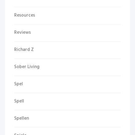
Resources
Reviews
Richard Z
Sober Living
Spel
Spell
Spellen