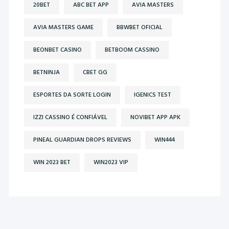
20BET
ABC BET APP
AVIA MASTERS
AVIA MASTERS GAME
BBWBET OFICIAL
BEONBET CASINO
BETBOOM CASSINO
BETNINJA
CBET GG
ESPORTES DA SORTE LOGIN
IGENICS TEST
IZZI CASSINO É CONFIÁVEL
NOVIBET APP APK
PINEAL GUARDIAN DROPS REVIEWS
WIN444
WIN 2023 BET
WIN2023 VIP