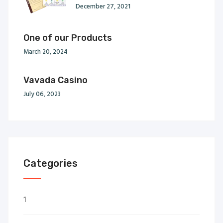
December 27, 2021
One of our Products
March 20, 2024
Vavada Casino
July 06, 2023
Categories
1