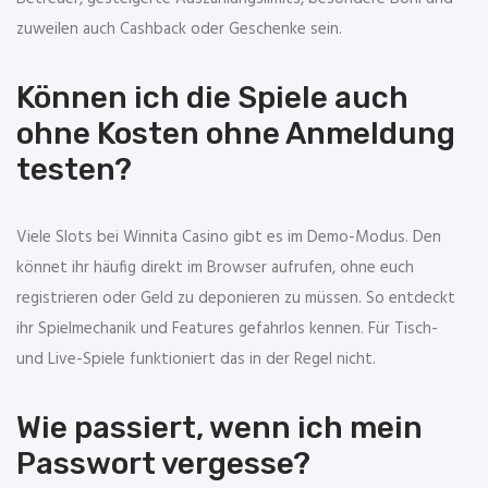
zuweilen auch Cashback oder Geschenke sein.
Können ich die Spiele auch
ohne Kosten ohne Anmeldung
testen?
Viele Slots bei Winnita Casino gibt es im Demo-Modus. Den
könnet ihr häufig direkt im Browser aufrufen, ohne euch
registrieren oder Geld zu deponieren zu müssen. So entdeckt
ihr Spielmechanik und Features gefahrlos kennen. Für Tisch-
und Live-Spiele funktioniert das in der Regel nicht.
Wie passiert, wenn ich mein
Passwort vergesse?