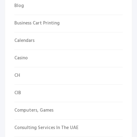
Blog
Business Cart Printing
Calendars
Casino
CH
CIB
Computers, Games
Consulting Services In The UAE