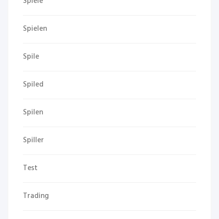
Spiele
Spielen
Spile
Spiled
Spilen
Spiller
Test
Trading