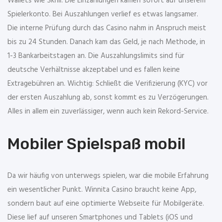
Wallets wie Skrill. Die Einzahlungen kamen sofort auf unserem
Spielerkonto. Bei Auszahlungen verlief es etwas langsamer.
Die interne Prüfung durch das Casino nahm in Anspruch meist
bis zu 24 Stunden. Danach kam das Geld, je nach Methode, in
1-3 Bankarbeitstagen an. Die Auszahlungslimits sind für
deutsche Verhältnisse akzeptabel und es fallen keine
Extragebühren an. Wichtig: Schließt die Verifizierung (KYC) vor
der ersten Auszahlung ab, sonst kommt es zu Verzögerungen.
Alles in allem ein zuverlässiger, wenn auch kein Rekord-Service.
Mobiler Spielspaß mobil
Da wir häufig von unterwegs spielen, war die mobile Erfahrung
ein wesentlicher Punkt. Winnita Casino braucht keine App,
sondern baut auf eine optimierte Webseite für Mobilgeräte.
Diese lief auf unseren Smartphones und Tablets (iOS und