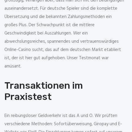
großzügig, verlangen aber, dass man sich mit den Bedingungen
auseinandersetzt. Für deutsche Spieler sind die komplette
Übersetzung und die bekannten Zahlungsmethoden ein
großes Plus. Der Schwachpunkt ist die mittlere
Geschwindigkeit bei Auszahlungen. Wer ein
abwechslungsreiches, spannendes und vertrauenswürdiges
Online-Casino sucht, das auf dem deutschen Markt etabliert
ist, der ist hier gut aufgehoben. Unser Testmonat war
amüsant.
Transaktionen im
Praxistest
Ein reibungsloser Geldverkehr ist das A und O. Wir prüften
verschiedene Methoden: Sofortüberweisung, Giropay und E-