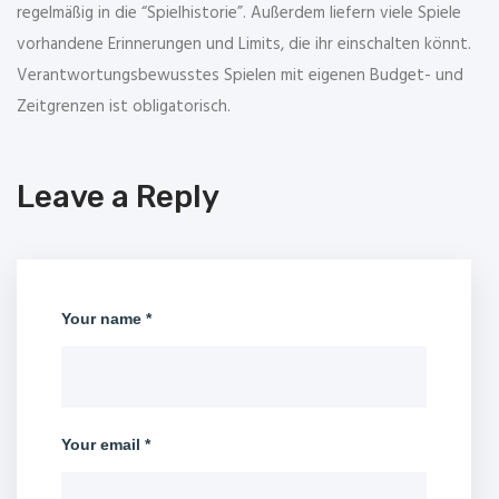
regelmäßig in die “Spielhistorie”. Außerdem liefern viele Spiele
vorhandene Erinnerungen und Limits, die ihr einschalten könnt.
Verantwortungsbewusstes Spielen mit eigenen Budget- und
Zeitgrenzen ist obligatorisch.
Leave a Reply
Your name *
Your email *