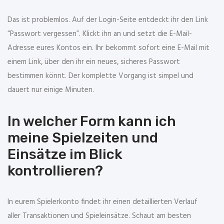
Das ist problemlos. Auf der Login-Seite entdeckt ihr den Link
“Passwort vergessen”. Klickt ihn an und setzt die E-Mail-
Adresse eures Kontos ein. Ihr bekommt sofort eine E-Mail mit
einem Link, über den ihr ein neues, sicheres Passwort
bestimmen könnt. Der komplette Vorgang ist simpel und
dauert nur einige Minuten.
In welcher Form kann ich
meine Spielzeiten und
Einsätze im Blick
kontrollieren?
In eurem Spielerkonto findet ihr einen detaillierten Verlauf
aller Transaktionen und Spieleinsätze. Schaut am besten