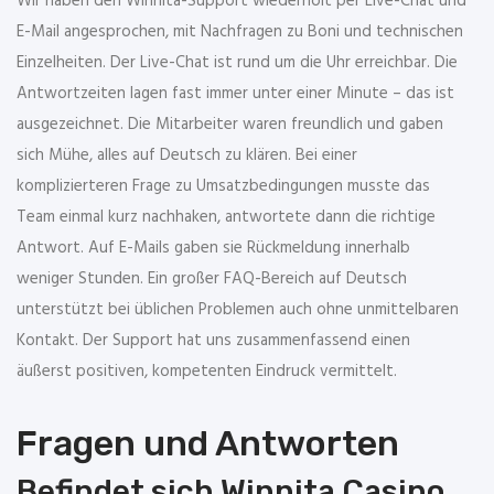
Wir haben den Winnita-Support wiederholt per Live-Chat und
E-Mail angesprochen, mit Nachfragen zu Boni und technischen
Einzelheiten. Der Live-Chat ist rund um die Uhr erreichbar. Die
Antwortzeiten lagen fast immer unter einer Minute – das ist
ausgezeichnet. Die Mitarbeiter waren freundlich und gaben
sich Mühe, alles auf Deutsch zu klären. Bei einer
komplizierteren Frage zu Umsatzbedingungen musste das
Team einmal kurz nachhaken, antwortete dann die richtige
Antwort. Auf E-Mails gaben sie Rückmeldung innerhalb
weniger Stunden. Ein großer FAQ-Bereich auf Deutsch
unterstützt bei üblichen Problemen auch ohne unmittelbaren
Kontakt. Der Support hat uns zusammenfassend einen
äußerst positiven, kompetenten Eindruck vermittelt.
Fragen und Antworten
Befindet sich Winnita Casino