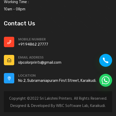
Working Time :
10am - 08pm
Contact Us
MOBILE NUMBER
+91 94862 27777
EMAIL ADDRESS
slpcolorprints@gmail.com
LOCATION
No 2, Subramaniapuram First Street, Karaikudi.
Copyright ©2022 Sri Lakshmi Printers. All Rights Reserved.
Designed & Developed By WBC Software Lab, Karaikudi.