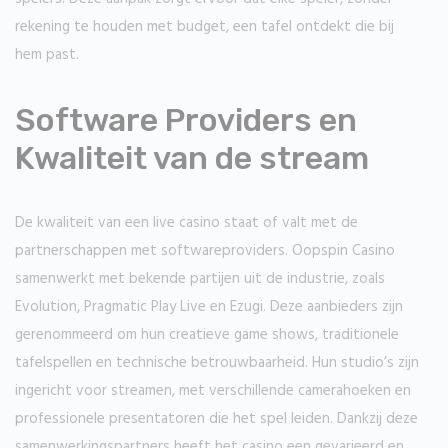
rekening te houden met budget, een tafel ontdekt die bij
hem past.
Software Providers en
Kwaliteit van de stream
De kwaliteit van een live casino staat of valt met de
partnerschappen met softwareproviders. Oopspin Casino
samenwerkt met bekende partijen uit de industrie, zoals
Evolution, Pragmatic Play Live en Ezugi. Deze aanbieders zijn
gerenommeerd om hun creatieve game shows, traditionele
tafelspellen en technische betrouwbaarheid. Hun studio’s zijn
ingericht voor streamen, met verschillende camerahoeken en
professionele presentatoren die het spel leiden. Dankzij deze
samenwerkingspartners heeft het casino een gevarieerd en