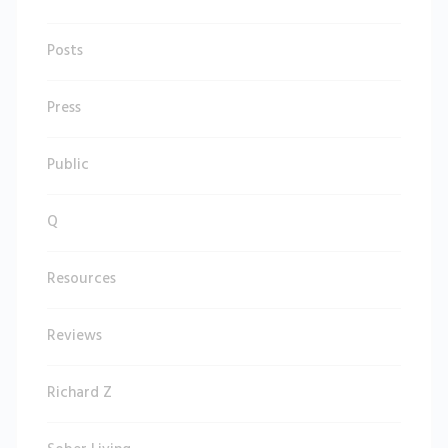
Posts
Press
Public
Q
Resources
Reviews
Richard Z