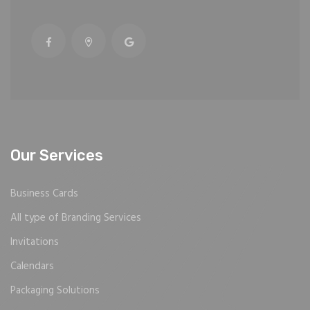
Our Services
Business Cards
All type of Branding Services
Invitations
Calendars
Packaging Solutions