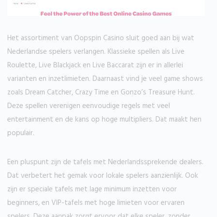
Het assortiment van Oopspin Casino sluit goed aan bij wat
Nederlandse spelers verlangen. Klassieke spellen als Live
Roulette, Live Blackjack en Live Baccarat zijn er in allerlei
varianten en inzetlimieten. Daarnaast vind je veel game shows
zoals Dream Catcher, Crazy Time en Gonzo’s Treasure Hunt.
Deze spellen verenigen eenvoudige regels met veel
entertainment en de kans op hoge multipliers. Dat maakt hen
populair.
Een pluspunt zijn de tafels met Nederlandssprekende dealers.
Dat verbetert het gemak voor lokale spelers aanzienlijk. Ook
zijn er speciale tafels met lage minimum inzetten voor
beginners, en VIP-tafels met hoge limieten voor ervaren
spelers. Deze aanpak zorgt ervoor dat elke speler, zonder