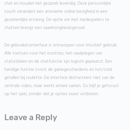
chat en houden het gesprek levendig. Deze persoonlijke
touch verandert een anonieme online bezigheid in een
gezamenlijke ervaring. De optie om met medespelers te
chatten brengt een saamhorigheidsgevoel.
De gebruikersinterface is ontworpen voor intuïtief gebruik.
Alle toetsen voor het inzetten, het raadplegen van
statistieken en de chatfunctie zijn logisch geplaatst. Een
handige functie toont de gamegeschiedenis en hot/cold
getallen bij roulette. De interface distracteert niet van de
centrale video, maar werkt ermee samen. Zo blijf je gefocust
op het spel, zonder dat je opties moet ontberen.
Leave a Reply