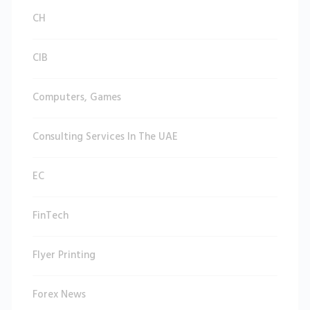
CH
CIB
Computers, Games
Consulting Services In The UAE
EC
FinTech
Flyer Printing
Forex News