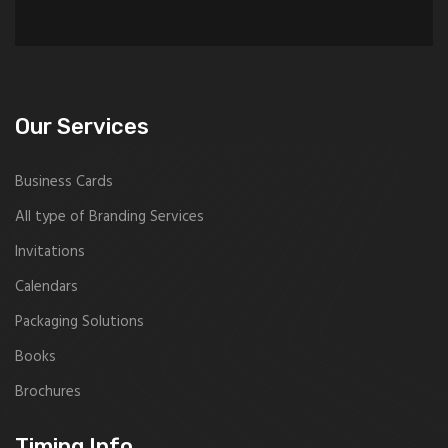
Our Services
Business Cards
All type of Branding Services
Invitations
Calendars
Packaging Solutions
Books
Brochures
Timing Info