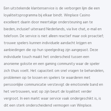
Een uitstekende klantenservice is de verborgen lijm die een
loyaliteitsprogramma bij elkaar bindt. Winplace Casino
excelleert daarin door meertalige ondersteuning aan te
bieden, inclusief uiteraard Nederlands, via live chat, e-mail en
telefoon. De service is niet alleen reactief maar ook proactief;
trouwe spelers kunnen individuele aandacht krijgen en
aanbiedingen die op hun speelgedrag zijn aangepast. Deze
individuele touch maakt het onderscheid tussen een
anonieme goksite en een gaming community waar de speler
zich thuis voelt. Het capaciteit om snel vragen te behandelen,
problemen op te lossen en spelers te waarderen met
persoonlijke communicatie verstevigt de emotionele band en
het vertrouwen, wat op zijn beurt de loyaliteit verder
vergroot. In een markt waar service vaak ondergeschikt is, is
dit een sterk onderscheidend vermogen van Winplace.