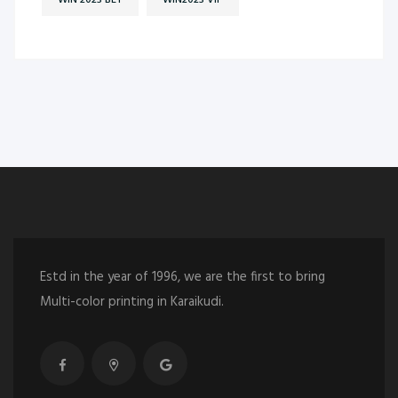
WIN 2023 BET
WIN2023 VIP
Estd in the year of 1996, we are the first to bring
Multi-color printing in Karaikudi.