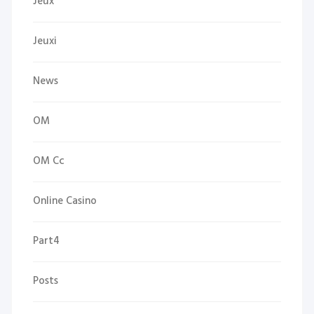
Jeux
Jeuxi
News
OM
OM Cc
Online Casino
Part4
Posts