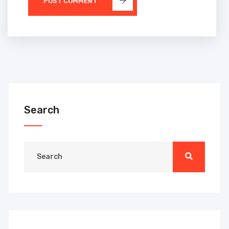
POST COMMENT
Search