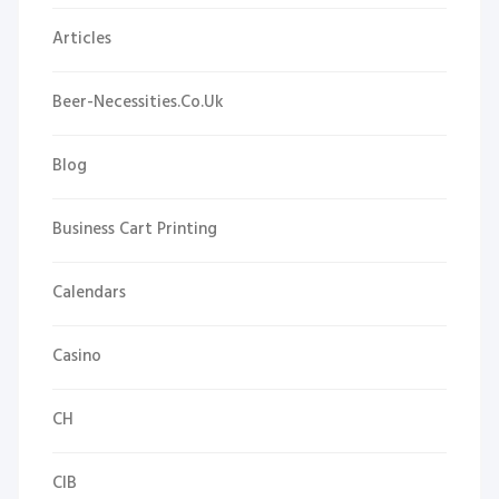
Articles
Beer-Necessities.co.uk
Blog
Business Cart Printing
Calendars
Casino
CH
CIB