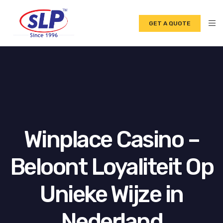
GET A QUOTE
Winplace Casino –
Beloont Loyaliteit Op
Unieke Wijze in
Nederland