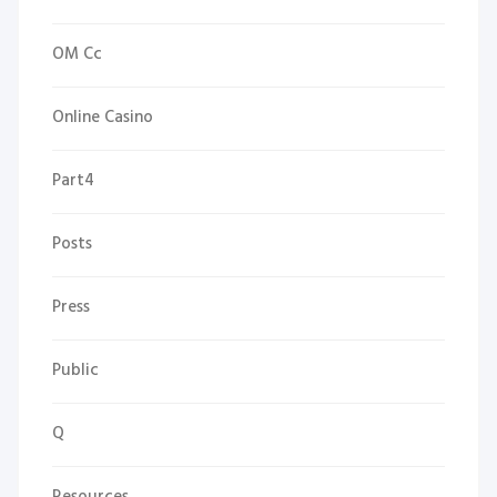
OM Cc
Online Casino
Part4
Posts
Press
Public
Q