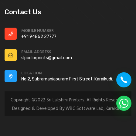
Contact Us
MOBILE NUMBER
+91 94862 27777
EMAIL ADDRESS
slpcolorprints@gmail.com
LOCATION
No 2, Subramaniapuram First Street, Karaikudi.
Copyright ©2022 Sri Lakshmi Printers. All Rights Reserved.
Designed & Developed By WBC Software Lab, Karaikudi.