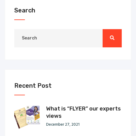
Search
Recent Post
What is “FLYER” our experts
views
December 27, 2021