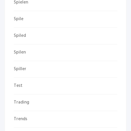
Spielen
Spile
Spiled
Spilen
Spiller
Test
Trading
Trends