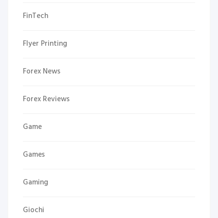
FinTech
Flyer Printing
Forex News
Forex Reviews
Game
Games
Gaming
Giochi