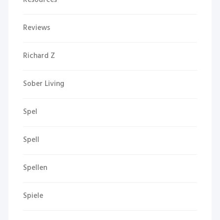
Resources
Reviews
Richard Z
Sober Living
Spel
Spell
Spellen
Spiele