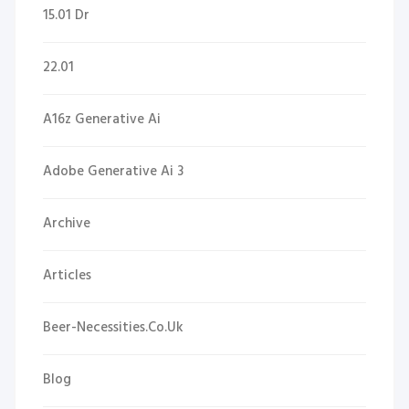
15.01 Dr
22.01
A16z Generative Ai
Adobe Generative Ai 3
Archive
Articles
Beer-Necessities.co.uk
Blog