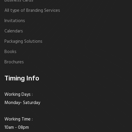
Business Cards
All type of Branding Services
Invitations
Calendars
Packaging Solutions
Books
Brochures
Timing Info
Working Days :
Monday- Saturday
Working Time :
10am - 08pm