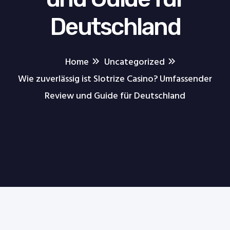
Deutschland
Home
Uncategorized
Wie zuverlässig ist Slotrize Casino? Umfassender
Review und Guide für Deutschland