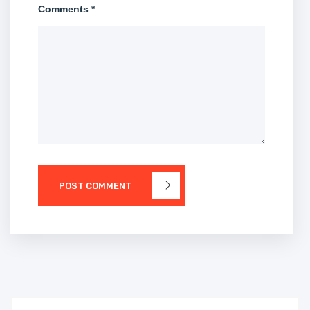
Comments *
POST COMMENT