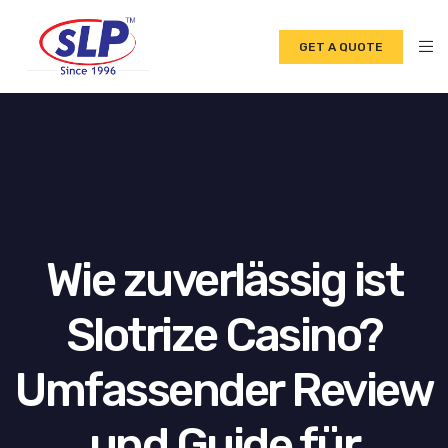
GET A QUOTE
Wie zuverlässig ist
Slotrize Casino?
Umfassender Review
und Guide für