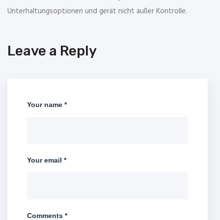
Unterhaltungsoptionen und gerät nicht außer Kontrolle.
Leave a Reply
Your name *
Your email *
Comments *