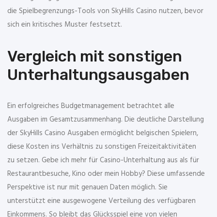
die Spielbegrenzungs-Tools von SkyHills Casino nutzen, bevor
sich ein kritisches Muster festsetzt.
Vergleich mit sonstigen
Unterhaltungsausgaben
Ein erfolgreiches Budgetmanagement betrachtet alle
Ausgaben im Gesamtzusammenhang. Die deutliche Darstellung
der SkyHills Casino Ausgaben ermöglicht belgischen Spielern,
diese Kosten ins Verhältnis zu sonstigen Freizeitaktivitäten
zu setzen. Gebe ich mehr für Casino-Unterhaltung aus als für
Restaurantbesuche, Kino oder mein Hobby? Diese umfassende
Perspektive ist nur mit genauen Daten möglich. Sie
unterstützt eine ausgewogene Verteilung des verfügbaren
Einkommens. So bleibt das Glücksspiel eine von vielen