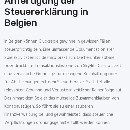
Anfertigung der
Steuererklärung in
Belgien
In Belgien können Glücksspielgewinne in gewissen Fällen
steuerpflichtig sein. Eine umfassende Dokumentation aller
Spielaktivitäten ist deshalb praktisch. Die herunterladbare
oder druckbare Transaktionshistorie von SkyHills Casino stellt
eine verlässliche Grundlage für die eigene Buchhaltung oder
für Abstimmungen mit dem Steuerberater. Sie listet alle
relevanten Gewinne und Verluste in zeitlicher Reihenfolge auf.
Das nimmt dem Spieler das mühselige Zusammenklauben von
Kontoauszügen. So führt sie zu einer sauberen
Finanzverwaltung bei und gewährleistet, dass steuerliche
Verpflichtungen ordnungsgemäß erfüllt werden können.