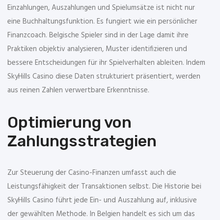
Einzahlungen, Auszahlungen und Spielumsätze ist nicht nur
eine Buchhaltungsfunktion. Es fungiert wie ein persönlicher
Finanzcoach. Belgische Spieler sind in der Lage damit ihre
Praktiken objektiv analysieren, Muster identifizieren und
bessere Entscheidungen für ihr Spielverhalten ableiten. Indem
SkyHills Casino diese Daten strukturiert präsentiert, werden
aus reinen Zahlen verwertbare Erkenntnisse.
Optimierung von
Zahlungsstrategien
Zur Steuerung der Casino-Finanzen umfasst auch die
Leistungsfähigkeit der Transaktionen selbst. Die Historie bei
SkyHills Casino führt jede Ein- und Auszahlung auf, inklusive
der gewählten Methode. In Belgien handelt es sich um das