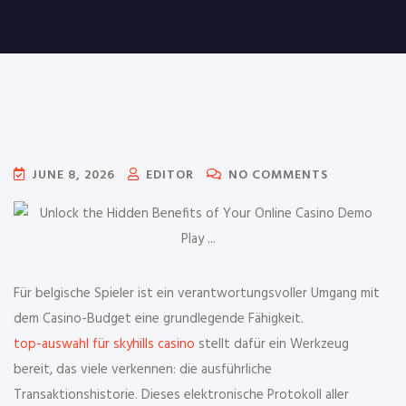
JUNE 8, 2026
EDITOR
NO COMMENTS
Für belgische Spieler ist ein verantwortungsvoller Umgang mit
dem Casino-Budget eine grundlegende Fähigkeit.
top-auswahl für skyhills casino
stellt dafür ein Werkzeug
bereit, das viele verkennen: die ausführliche
Transaktionshistorie. Dieses elektronische Protokoll aller