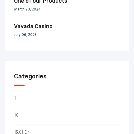
One of our Products
March 20, 2024
Vavada Casino
July 06, 2023
Categories
1
10
15.01 Dr