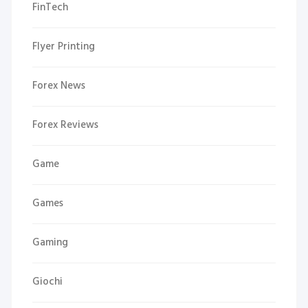
FinTech
Flyer Printing
Forex News
Forex Reviews
Game
Games
Gaming
Giochi