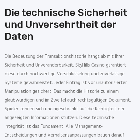
Die technische Sicherheit
und Unversehrtheit der
Daten
Die Bedeutung der Transaktionshistorie hängt ab mit ihrer
Sicherheit und Unveränderbarkeit. SkyHills Casino garantiert
diese durch hochwertige Verschlüsselung und zuverlässige
Systeme gewährleistet. Jeder Eintrag ist vor unautorisierter
Manipulation gesichert. Das macht die Historie zu einem
glaubwürdigen und im Zweifel auch rechtsgültigen Dokument.
Spieler können sich uneingeschränkt auf die Richtigkeit der
angezeigten Informationen stützen. Diese technische
Integrität ist das Fundament. Alle Management-
Entscheidungen und Verhaltensanpassungen bauen darauf