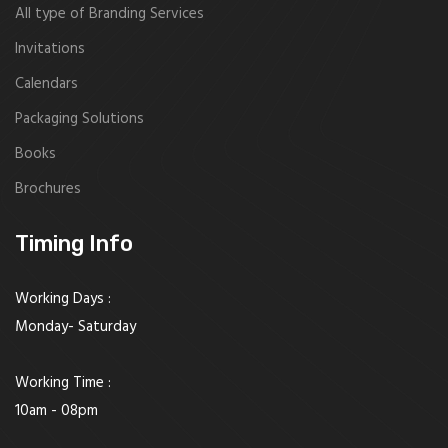
All type of Branding Services
Invitations
Calendars
Packaging Solutions
Books
Brochures
Timing Info
Working Days :
Monday- Saturday
Working Time :
10am - 08pm