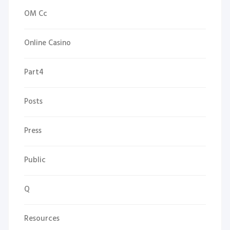
OM Cc
Online Casino
Part4
Posts
Press
Public
Q
Resources