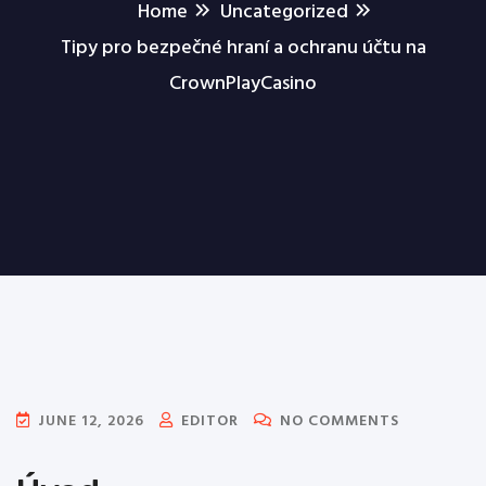
Home
Uncategorized
Tipy pro bezpečné hraní a ochranu účtu na
CrownPlayCasino
JUNE 12, 2026
EDITOR
NO COMMENTS