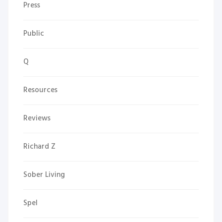
Press
Public
Q
Resources
Reviews
Richard Z
Sober Living
Spel