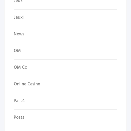
Jeux
Jeuxi
News
OM
OM Cc
Online Casino
Part4
Posts