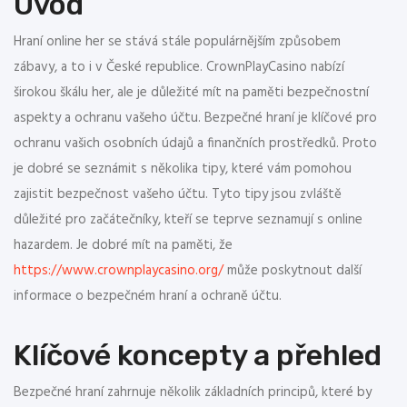
Úvod
Hraní online her se stává stále populárnějším způsobem
zábavy, a to i v České republice. CrownPlayCasino nabízí
širokou škálu her, ale je důležité mít na paměti bezpečnostní
aspekty a ochranu vašeho účtu. Bezpečné hraní je klíčové pro
ochranu vašich osobních údajů a finančních prostředků. Proto
je dobré se seznámit s několika tipy, které vám pomohou
zajistit bezpečnost vašeho účtu. Tyto tipy jsou zvláště
důležité pro začátečníky, kteří se teprve seznamují s online
hazardem. Je dobré mít na paměti, že
https://www.crownplaycasino.org/
může poskytnout další
informace o bezpečném hraní a ochraně účtu.
Klíčové koncepty a přehled
Bezpečné hraní zahrnuje několik základních principů, které by