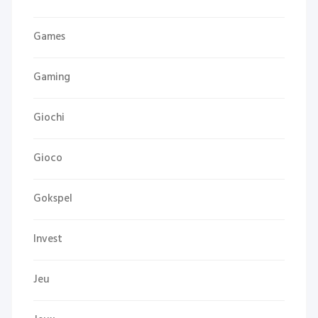
Games
Gaming
Giochi
Gioco
Gokspel
Invest
Jeu