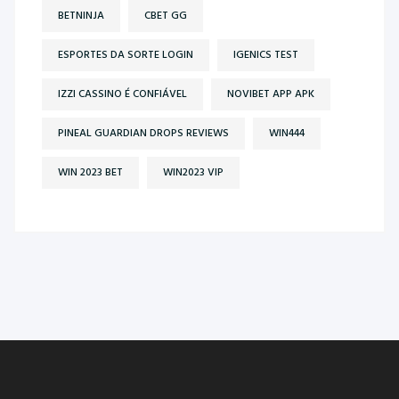
BETNINJA
CBET GG
ESPORTES DA SORTE LOGIN
IGENICS TEST
IZZI CASSINO É CONFIÁVEL
NOVIBET APP APK
PINEAL GUARDIAN DROPS REVIEWS
WIN444
WIN 2023 BET
WIN2023 VIP