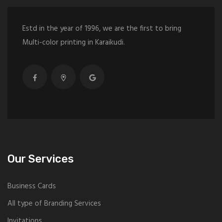
Estd in the year of 1996, we are the first to bring
Multi-color printing in Karaikudi.
Our Services
Business Cards
All type of Branding Services
Invitations