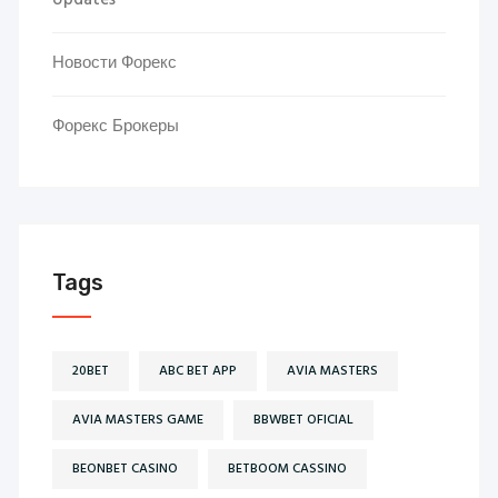
Updates
Новости Форекс
Форекс Брокеры
Tags
20BET
ABC BET APP
AVIA MASTERS
AVIA MASTERS GAME
BBWBET OFICIAL
BEONBET CASINO
BETBOOM CASSINO