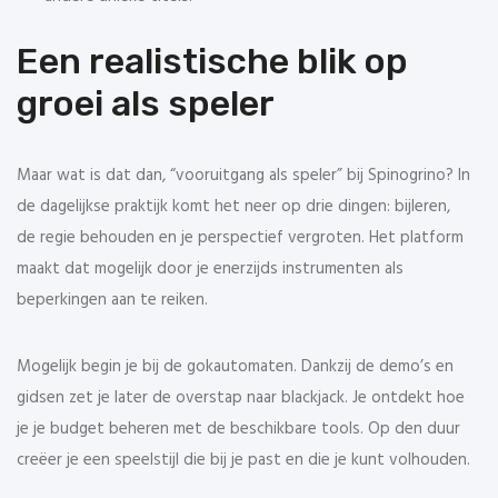
Een realistische blik op
groei als speler
Maar wat is dat dan, “vooruitgang als speler” bij Spinogrino? In
de dagelijkse praktijk komt het neer op drie dingen: bijleren,
de regie behouden en je perspectief vergroten. Het platform
maakt dat mogelijk door je enerzijds instrumenten als
beperkingen aan te reiken.
Mogelijk begin je bij de gokautomaten. Dankzij de demo’s en
gidsen zet je later de overstap naar blackjack. Je ontdekt hoe
je je budget beheren met de beschikbare tools. Op den duur
creëer je een speelstijl die bij je past en die je kunt volhouden.