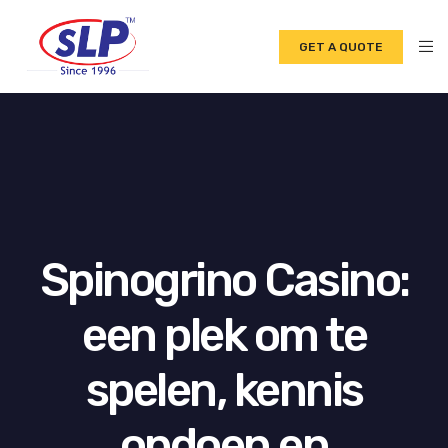
GET A QUOTE
Spinogrino Casino:
een plek om te
spelen, kennis
opdoen en