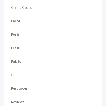
Online Casino
Part4
Posts
Press
Public
Q
Resources
Reviews