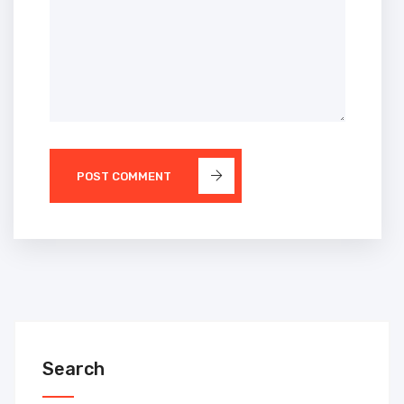
POST COMMENT
Search