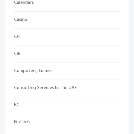
Calendars
Casino
CH
CIB
Computers, Games
Consulting Services In The UAE
EC
FinTech