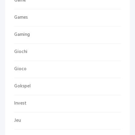
Game
Games
Gaming
Giochi
Gioco
Gokspel
Invest
Jeu