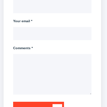
Your email *
Comments *