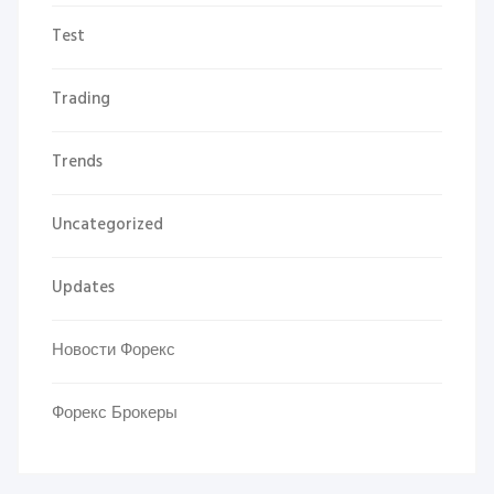
Test
Trading
Trends
Uncategorized
Updates
Новости Форекс
Форекс Брокеры