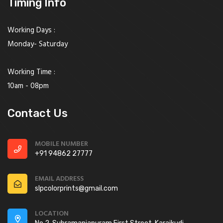
Timing Info
Working Days :
Monday- Saturday
Working Time :
10am - 08pm
Contact Us
MOBILE NUMBER
+91 94862 27777
EMAIL ADDRESS
slpcolorprints@gmail.com
LOCATION