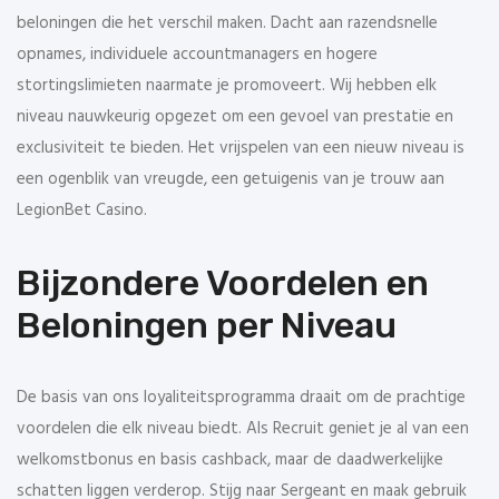
beloningen die het verschil maken. Dacht aan razendsnelle
opnames, individuele accountmanagers en hogere
stortingslimieten naarmate je promoveert. Wij hebben elk
niveau nauwkeurig opgezet om een gevoel van prestatie en
exclusiviteit te bieden. Het vrijspelen van een nieuw niveau is
een ogenblik van vreugde, een getuigenis van je trouw aan
LegionBet Casino.
Bijzondere Voordelen en
Beloningen per Niveau
De basis van ons loyaliteitsprogramma draait om de prachtige
voordelen die elk niveau biedt. Als Recruit geniet je al van een
welkomstbonus en basis cashback, maar de daadwerkelijke
schatten liggen verderop. Stijg naar Sergeant en maak gebruik