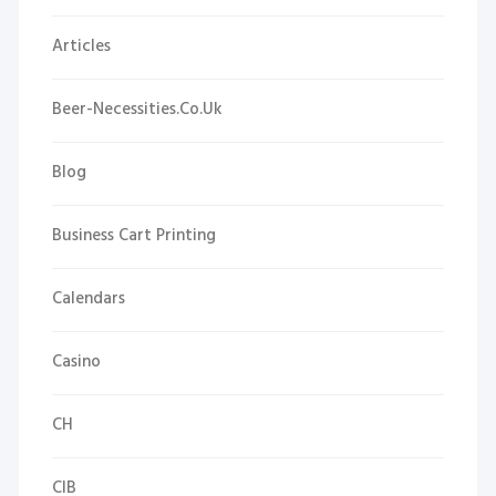
Articles
Beer-Necessities.co.uk
Blog
Business Cart Printing
Calendars
Casino
CH
CIB