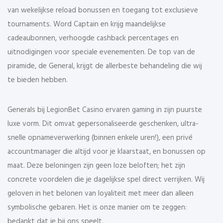
van wekelijkse reload bonussen en toegang tot exclusieve
tournaments. Word Captain en krijg maandelijkse
cadeaubonnen, verhoogde cashback percentages en
uitnodigingen voor speciale evenementen. De top van de
piramide, de General, krijgt de allerbeste behandeling die wij
te bieden hebben.
Generals bij LegionBet Casino ervaren gaming in zijn puurste
luxe vorm. Dit omvat gepersonaliseerde geschenken, ultra-
snelle opnameverwerking (binnen enkele uren!), een privé
accountmanager die altijd voor je klaarstaat, en bonussen op
maat. Deze beloningen zijn geen loze beloften; het zijn
concrete voordelen die je dagelijkse spel direct verrijken. Wij
geloven in het belonen van loyaliteit met meer dan alleen
symbolische gebaren. Het is onze manier om te zeggen:
bedankt dat je bij ons speelt.