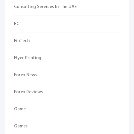
Consulting Services In The UAE
EC
FinTech
Flyer Printing
Forex News
Forex Reviews
Game
Games