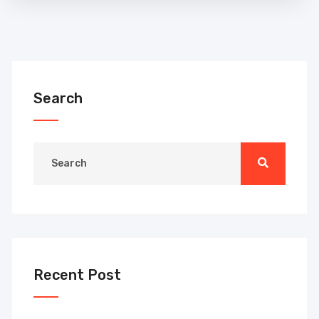
Search
Recent Post