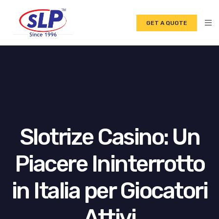
GET A QUOTE
Slotrize Casino: Un
Piacere Ininterrotto
in Italia per Giocatori
Attivi