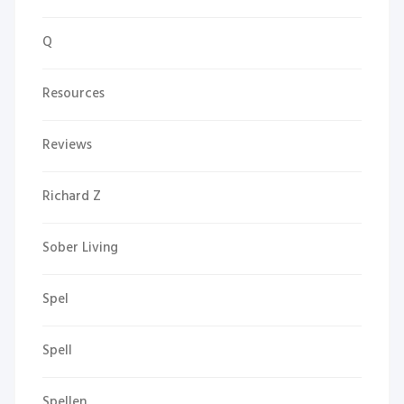
Q
Resources
Reviews
Richard Z
Sober Living
Spel
Spell
Spellen