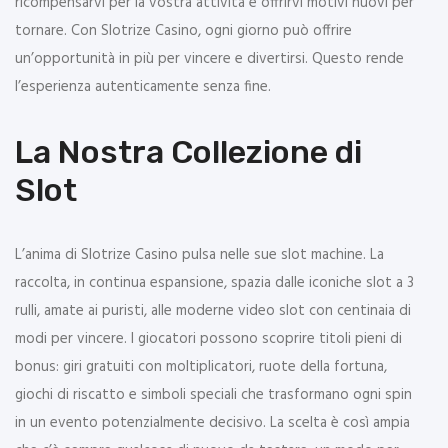
ricompensarvi per la vostra attività e offrirvi motivi nuovi per
tornare. Con Slotrize Casino, ogni giorno può offrire
un’opportunità in più per vincere e divertirsi. Questo rende
l’esperienza autenticamente senza fine.
La Nostra Collezione di
Slot
L’anima di Slotrize Casino pulsa nelle sue slot machine. La
raccolta, in continua espansione, spazia dalle iconiche slot a 3
rulli, amate ai puristi, alle moderne video slot con centinaia di
modi per vincere. I giocatori possono scoprire titoli pieni di
bonus: giri gratuiti con moltiplicatori, ruote della fortuna,
giochi di riscatto e simboli speciali che trasformano ogni spin
in un evento potenzialmente decisivo. La scelta è così ampia