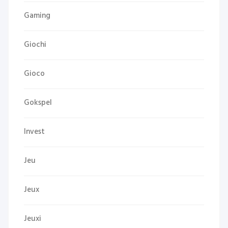
Gaming
Giochi
Gioco
Gokspel
Invest
Jeu
Jeux
Jeuxi