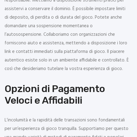
responsabile. Mettiamo a disposizione strumenti pratici per
assistervi a conservare il dominio. È possibile impostare limiti
di deposito, di perdita o di durata del gioco. Potete anche
domandare una sospensione momentanea o
l’autosospensione. Collaboriamo con organizzazioni che
forniscono aiuto e assistenza, mettendo a disposizione i loro
link e contatti immediati sulla piattaforma di gioco. Il piacere
autentico esiste solo in un ambiente affidabile e controllato. È
così che desideriamo tutelare la vostra esperienza di gioco.
Opzioni di Pagamento
Veloci e Affidabili
L’incolumità e la rapidità delle transazioni sono fondamentali
per un’esperienza di gioco tranquilla. Supportiamo per questo