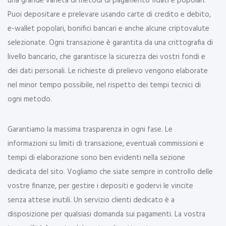
una grande varietà di metodi di pagamento fidati e popolari.
Puoi depositare e prelevare usando carte di credito e debito,
e-wallet popolari, bonifici bancari e anche alcune criptovalute
selezionate. Ogni transazione è garantita da una crittografia di
livello bancario, che garantisce la sicurezza dei vostri fondi e
dei dati personali. Le richieste di prelievo vengono elaborate
nel minor tempo possibile, nel rispetto dei tempi tecnici di
ogni metodo.
Garantiamo la massima trasparenza in ogni fase. Le
informazioni su limiti di transazione, eventuali commissioni e
tempi di elaborazione sono ben evidenti nella sezione
dedicata del sito. Vogliamo che siate sempre in controllo delle
vostre finanze, per gestire i depositi e godervi le vincite
senza attese inutili. Un servizio clienti dedicato è a
disposizione per qualsiasi domanda sui pagamenti. La vostra