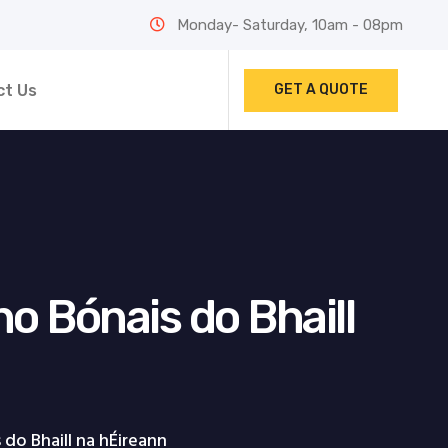
Monday- Saturday, 10am - 08pm
ct Us
GET A QUOTE
no Bónais do Bhaill
 do Bhaill na hÉireann