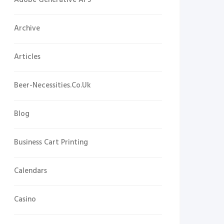
Adobe Generative Ai 3
Archive
Articles
Beer-Necessities.co.uk
Blog
Business Cart Printing
Calendars
Casino