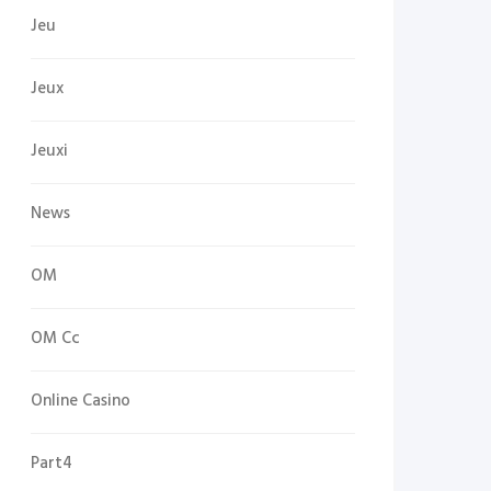
Jeu
Jeux
Jeuxi
News
OM
OM Cc
Online Casino
Part4