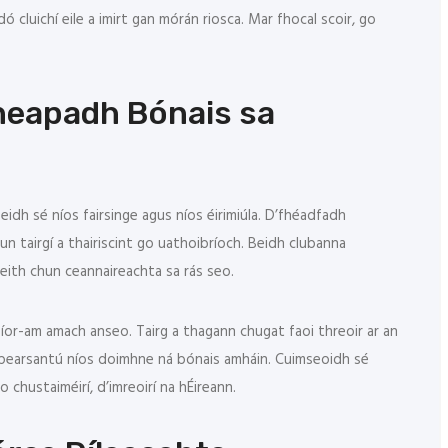
dó cluichí eile a imirt gan mórán riosca. Mar fhocal scoir, go
heapadh Bónais sa
idh sé níos fairsinge agus níos éirimiúla. D’fhéadfadh
n tairgí a thairiscint go uathoibríoch. Beidh clubanna
heith chun ceannaireachta sa rás seo.
íor-am amach anseo. Tairg a thagann chugat faoi threoir ar an
h pearsantú níos doimhne ná bónais amháin. Cuimseoidh sé
 chustaiméirí, d’imreoirí na hÉireann.