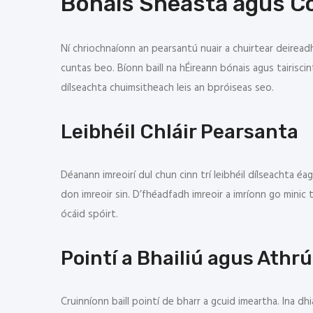
Bónais Sheasta agus Có
Ní chriochnaíonn an pearsantú nuair a chuirtear deireadh
cuntas beo. Bíonn baill na hÉireann bónais agus tairisci
dílseachta chuimsitheach leis an bpróiseas seo.
Leibhéil Chláir Pearsanta
Déanann imreoirí dul chun cinn trí leibhéil dílseachta éa
don imreoir sin. D’fhéadfadh imreoir a imríonn go minic 
ócáid spóirt.
Pointí a Bhailiú agus Athrú
Cruinníonn baill pointí de bharr a gcuid imeartha. Ina dhi