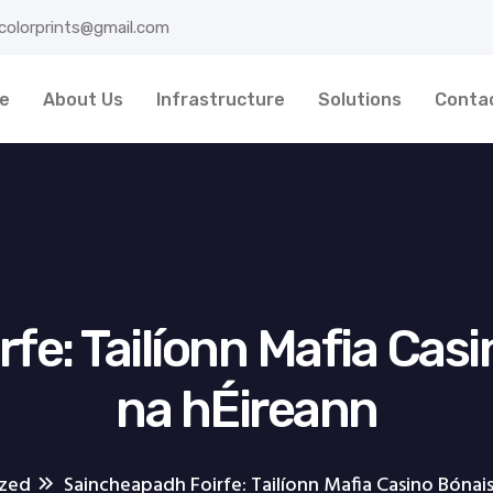
colorprints@gmail.com
e
About Us
Infrastructure
Solutions
Conta
e: Tailíonn Mafia Casi
na hÉireann
ized
Saincheapadh Foirfe: Tailíonn Mafia Casino Bónais