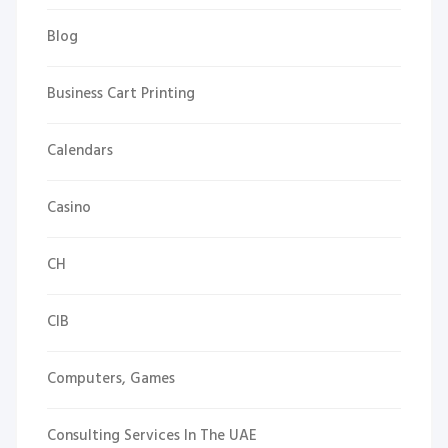
Blog
Business Cart Printing
Calendars
Casino
CH
CIB
Computers, Games
Consulting Services In The UAE