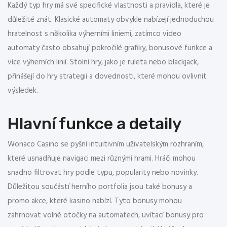
Každý typ hry má své specifické vlastnosti a pravidla, které je
důležité znát. Klasické automaty obvykle nabízejí jednoduchou
hratelnost s několika výherními liniemi, zatímco video
automaty často obsahují pokročilé grafiky, bonusové funkce a
více výherních linií. Stolní hry, jako je ruleta nebo blackjack,
přinášejí do hry strategii a dovednosti, které mohou ovlivnit
výsledek.
Hlavní funkce a detaily
Wonaco Casino se pyšní intuitivním uživatelským rozhraním,
které usnadňuje navigaci mezi různými hrami. Hráči mohou
snadno filtrovat hry podle typu, popularity nebo novinky.
Důležitou součástí herního portfolia jsou také bonusy a
promo akce, které kasino nabízí. Tyto bonusy mohou
zahrnovat volné otočky na automatech, uvítací bonusy pro