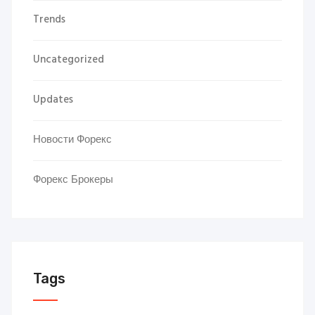
Trends
Uncategorized
Updates
Новости Форекс
Форекс Брокеры
Tags