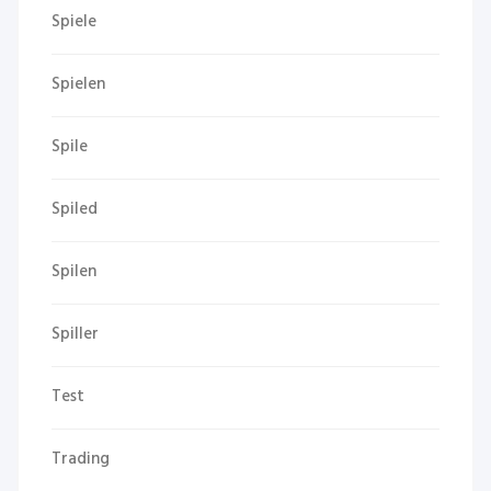
Spiele
Spielen
Spile
Spiled
Spilen
Spiller
Test
Trading