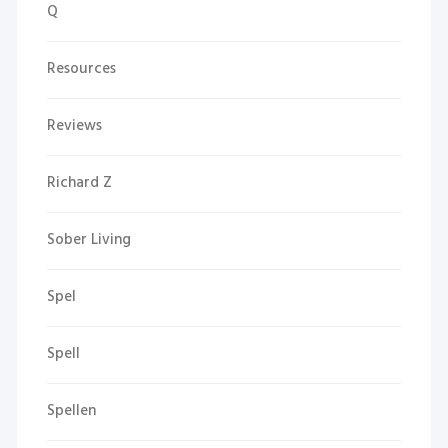
Q
Resources
Reviews
Richard Z
Sober Living
Spel
Spell
Spellen