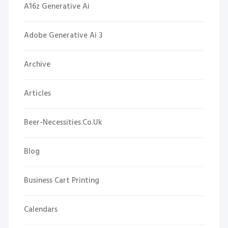
A16z Generative Ai
Adobe Generative Ai 3
Archive
Articles
Beer-Necessities.co.uk
Blog
Business Cart Printing
Calendars