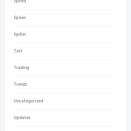
Spiled
Spilen
Spiller
Test
Trading
Trends
Uncategorized
Updates