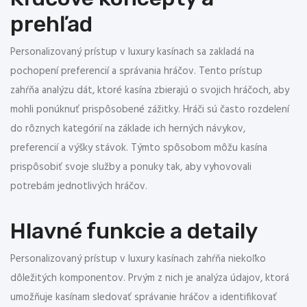
prehľad
Personalizovaný prístup v luxury kasínach sa zakladá na
pochopení preferencií a správania hráčov. Tento prístup
zahŕňa analýzu dát, ktoré kasína zbierajú o svojich hráčoch, aby
mohli ponúknuť prispôsobené zážitky. Hráči sú často rozdelení
do rôznych kategórií na základe ich herných návykov,
preferencií a výšky stávok. Týmto spôsobom môžu kasína
prispôsobiť svoje služby a ponuky tak, aby vyhovovali
potrebám jednotlivých hráčov.
Hlavné funkcie a detaily
Personalizovaný prístup v luxury kasínach zahŕňa niekoľko
dôležitých komponentov. Prvým z nich je analýza údajov, ktorá
umožňuje kasínam sledovať správanie hráčov a identifikovať