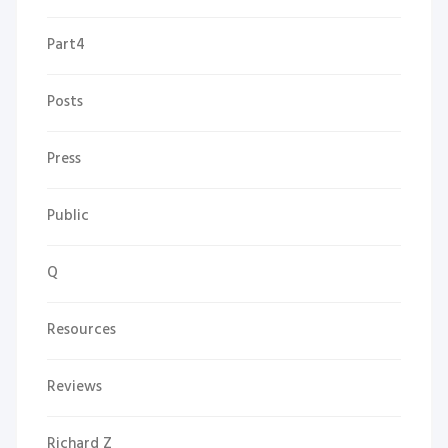
Part4
Posts
Press
Public
Q
Resources
Reviews
Richard Z