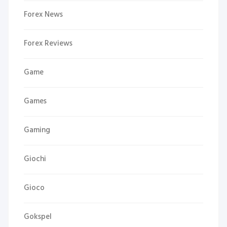
Forex News
Forex Reviews
Game
Games
Gaming
Giochi
Gioco
Gokspel