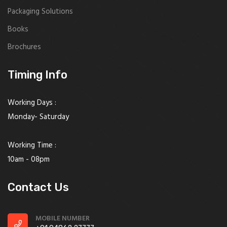
Packaging Solutions
Books
Brochures
Timing Info
Working Days :
Monday- Saturday
Working Time :
10am - 08pm
Contact Us
MOBILE NUMBER