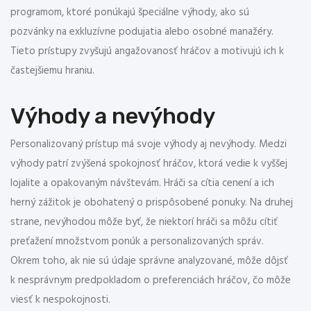
programom, ktoré ponúkajú špeciálne výhody, ako sú
pozvánky na exkluzívne podujatia alebo osobné manažéry.
Tieto prístupy zvyšujú angažovanosť hráčov a motivujú ich k
častejšiemu hraniu.
Výhody a nevýhody
Personalizovaný prístup má svoje výhody aj nevýhody. Medzi
výhody patrí zvýšená spokojnosť hráčov, ktorá vedie k vyššej
lojalite a opakovaným návštevám. Hráči sa cítia cenení a ich
herný zážitok je obohatený o prispôsobené ponuky. Na druhej
strane, nevýhodou môže byť, že niektorí hráči sa môžu cítiť
preťažení množstvom ponúk a personalizovaných správ.
Okrem toho, ak nie sú údaje správne analyzované, môže dôjsť
k nesprávnym predpokladom o preferenciách hráčov, čo môže
viesť k nespokojnosti.