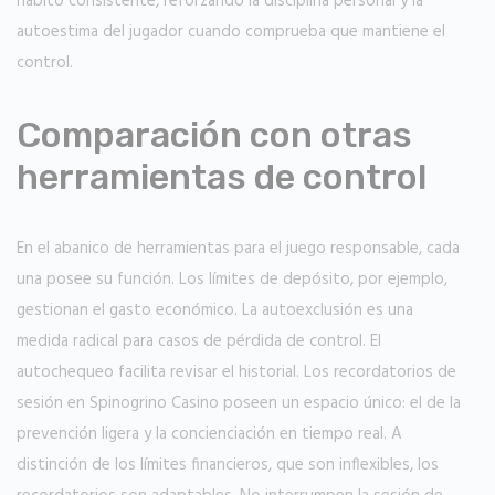
hábito consistente, reforzando la disciplina personal y la
autoestima del jugador cuando comprueba que mantiene el
control.
Comparación con otras
herramientas de control
En el abanico de herramientas para el juego responsable, cada
una posee su función. Los límites de depósito, por ejemplo,
gestionan el gasto económico. La autoexclusión es una
medida radical para casos de pérdida de control. El
autochequeo facilita revisar el historial. Los recordatorios de
sesión en Spinogrino Casino poseen un espacio único: el de la
prevención ligera y la concienciación en tiempo real. A
distinción de los límites financieros, que son inflexibles, los