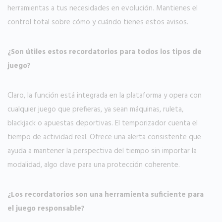
herramientas a tus necesidades en evolución. Mantienes el
control total sobre cómo y cuándo tienes estos avisos.
¿Son útiles estos recordatorios para todos los tipos de
juego?
Claro, la función está integrada en la plataforma y opera con
cualquier juego que prefieras, ya sean máquinas, ruleta,
blackjack o apuestas deportivas. El temporizador cuenta el
tiempo de actividad real. Ofrece una alerta consistente que
ayuda a mantener la perspectiva del tiempo sin importar la
modalidad, algo clave para una protección coherente.
¿Los recordatorios son una herramienta suficiente para
el juego responsable?