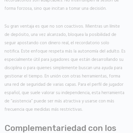
recordatorios son adaptables. No interrumpen la sesión de
forma forzosa, sino que incitan a tomar una decisión.
Su gran ventaja es que no son coactivos. Mientras un límite
de depósito, una vez alcanzado, bloquea la posibilidad de
seguir apostando con dinero real, el recordatorio solo
notifica. Este enfoque respeta más la autonomía del adulto. Es
especialmente útil para jugadores que están desarrollando su
disciplina o para quienes simplemente buscan una ayuda para
gestionar el tiempo. En unión con otras herramientas, forma
una red de seguridad de varias capas. Para el perfil de jugador
español, que suele valorar su independencia, esta herramienta
de “asistencia” puede ser más atractiva y usarse con más
frecuencia que medidas más restrictivas.
Complementariedad con los