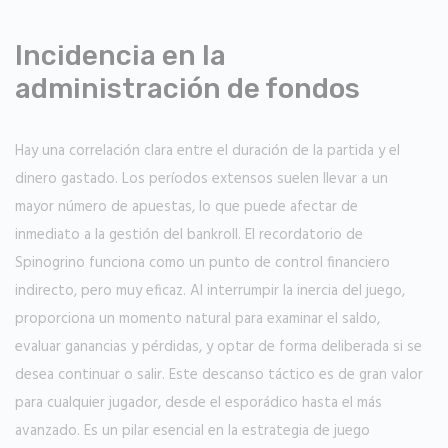
Incidencia en la
administración de fondos
Hay una correlación clara entre el duración de la partida y el
dinero gastado. Los períodos extensos suelen llevar a un
mayor número de apuestas, lo que puede afectar de
inmediato a la gestión del bankroll. El recordatorio de
Spinogrino funciona como un punto de control financiero
indirecto, pero muy eficaz. Al interrumpir la inercia del juego,
proporciona un momento natural para examinar el saldo,
evaluar ganancias y pérdidas, y optar de forma deliberada si se
desea continuar o salir. Este descanso táctico es de gran valor
para cualquier jugador, desde el esporádico hasta el más
avanzado. Es un pilar esencial en la estrategia de juego