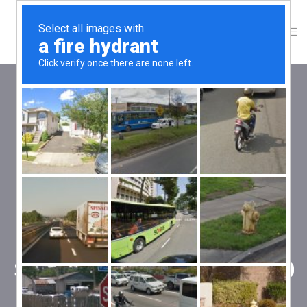
GET A QUOTE
Por qué los
recordatorios de
sesión de Spinogrino
Casino contribuyen