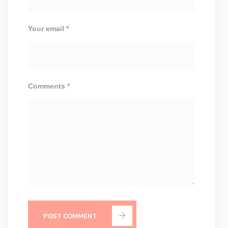
Your email *
Comments *
POST COMMENT