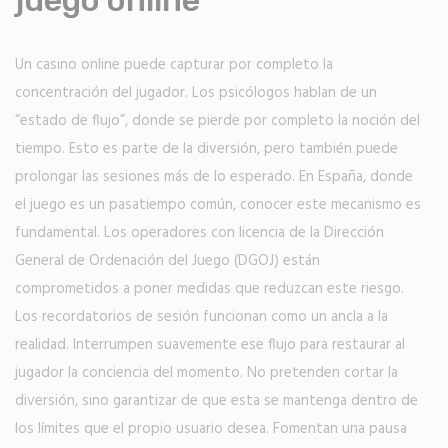
juego online
Un casino online puede capturar por completo la
concentración del jugador. Los psicólogos hablan de un
“estado de flujo”, donde se pierde por completo la noción del
tiempo. Esto es parte de la diversión, pero también puede
prolongar las sesiones más de lo esperado. En España, donde
el juego es un pasatiempo común, conocer este mecanismo es
fundamental. Los operadores con licencia de la Dirección
General de Ordenación del Juego (DGOJ) están
comprometidos a poner medidas que reduzcan este riesgo.
Los recordatorios de sesión funcionan como un ancla a la
realidad. Interrumpen suavemente ese flujo para restaurar al
jugador la conciencia del momento. No pretenden cortar la
diversión, sino garantizar de que esta se mantenga dentro de
los límites que el propio usuario desea. Fomentan una pausa