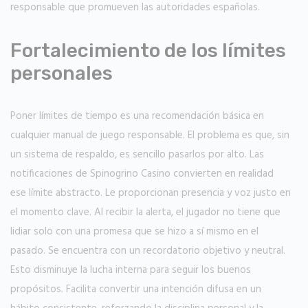
responsable que promueven las autoridades españolas.
Fortalecimiento de los límites
personales
Poner límites de tiempo es una recomendación básica en
cualquier manual de juego responsable. El problema es que, sin
un sistema de respaldo, es sencillo pasarlos por alto. Las
notificaciones de Spinogrino Casino convierten en realidad
ese límite abstracto. Le proporcionan presencia y voz justo en
el momento clave. Al recibir la alerta, el jugador no tiene que
lidiar solo con una promesa que se hizo a sí mismo en el
pasado. Se encuentra con un recordatorio objetivo y neutral.
Esto disminuye la lucha interna para seguir los buenos
propósitos. Facilita convertir una intención difusa en un