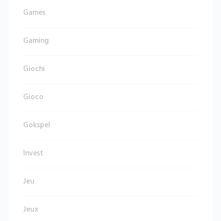
Games
Gaming
Giochi
Gioco
Gokspel
Invest
Jeu
Jeux