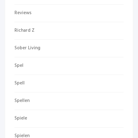
Reviews
Richard Z
Sober Living
Spel
Spell
Spellen
Spiele
Spielen