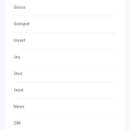
Gioco
Gokspel
Invest
Jeu
Jeux
Jeuxi
News
OM