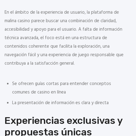
En el ámbito de la experiencia de usuario, la plataforma de
malina casino parece buscar una combinación de claridad,
accesibilidad y apoyo para el usuario. A falta de información
técnica avanzada, el foco está en una estructura de
contenidos coherente que facilita la exploración, una
navegación fácil y una experiencia de juego responsable que
contribuya a la satisfacción general.
Se ofrecen guías cortas para entender conceptos
comunes de casino en línea
La presentación de información es clara y directa
Experiencias exclusivas y
propuestas únicas