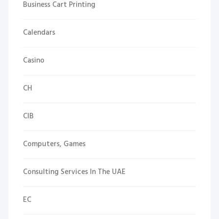
Business Cart Printing
Calendars
Casino
CH
CIB
Computers, Games
Consulting Services In The UAE
EC