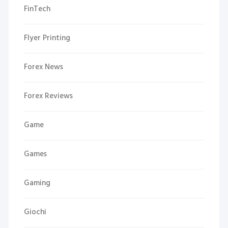
FinTech
Flyer Printing
Forex News
Forex Reviews
Game
Games
Gaming
Giochi