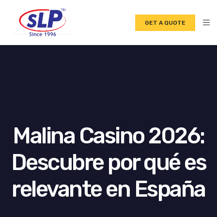
GET A QUOTE
Malina Casino 2026:
Descubre por qué es
relevante en España