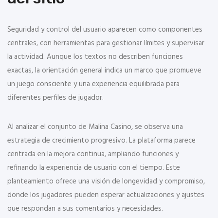
Seguridad y control del usuario aparecen como componentes
centrales, con herramientas para gestionar límites y supervisar
la actividad. Aunque los textos no describen funciones
exactas, la orientación general indica un marco que promueve
un juego consciente y una experiencia equilibrada para
diferentes perfiles de jugador.
Al analizar el conjunto de Malina Casino, se observa una
estrategia de crecimiento progresivo. La plataforma parece
centrada en la mejora continua, ampliando funciones y
refinando la experiencia de usuario con el tiempo. Este
planteamiento ofrece una visión de longevidad y compromiso,
donde los jugadores pueden esperar actualizaciones y ajustes
que respondan a sus comentarios y necesidades.