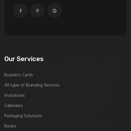
Our Services
Business Cards
All type of Branding Services
Invitations
Calendars
Packaging Solutions
Books