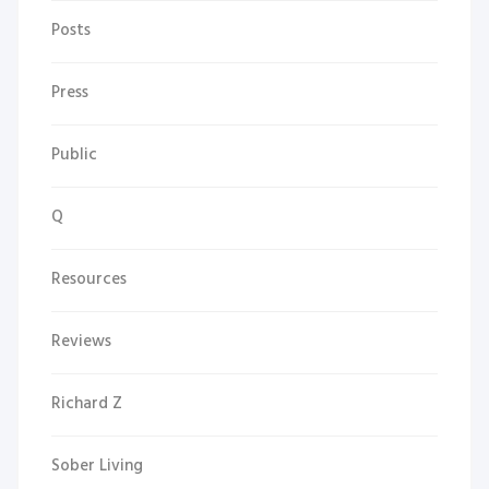
Posts
Press
Public
Q
Resources
Reviews
Richard Z
Sober Living