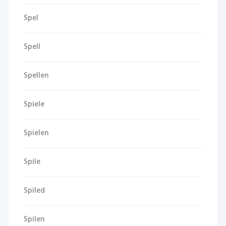
Spel
Spell
Spellen
Spiele
Spielen
Spile
Spiled
Spilen