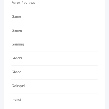
Forex Reviews
Game
Games
Gaming
Giochi
Gioco
Gokspel
Invest