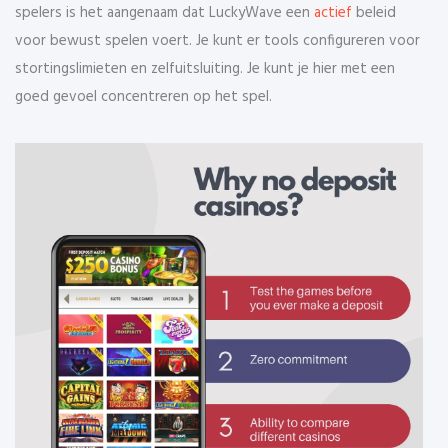
spelers is het aangenaam dat LuckyWave een
actief
beleid
voor bewust spelen voert. Je kunt er tools configureren voor
stortingslimieten en zelfuitsluiting. Je kunt je hier met een
goed gevoel concentreren op het spel.