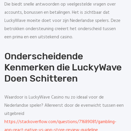
Die biedt snelle antwoorden op veelgestelde vragen over
accounts, bonussen en betalingen. Het is zichtbaar dat
LuckyWave moeite doet voor zijn Nederlandse spelers. Deze
betrokken ondersteuning creëert het onderscheid tussen
een prima en een uitstekend casino.
Onderscheidende
Kenmerken die LuckyWave
Doen Schitteren
Waardoor is LuckyWave Casino nu zo ideaal voor de
Nederlandse speler? Allereerst door de evenwicht tussen een
uitgebreid
https://stackoverflow.com/questions/71689081/gambling-
app-react-native-vs-app-store-review-guideline