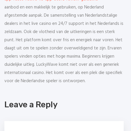
aanbod en een makkelijk te gebruiken, op Nederland
afgestemde aanpak. De samenstelling van Nederlandstalige
dealers in het live casino en 24/7 support in het Nederlands is
zeldzaam. Ook de vlotheid van de uitkeringen is een sterk
punt. Het platform komt over fris en energiek naar voren. Het
daagt uit om te spelen zonder overweldigend te zijn. Ervaren
spelers vinden opties met hoge maxima. Beginners krijgen
duidelijke uitleg. LuckyWave komt niet over als een generiek
internationaal casino. Het komt over als een plek die specifiek
voor de Nederlandse speler is ontworpen.
Leave a Reply