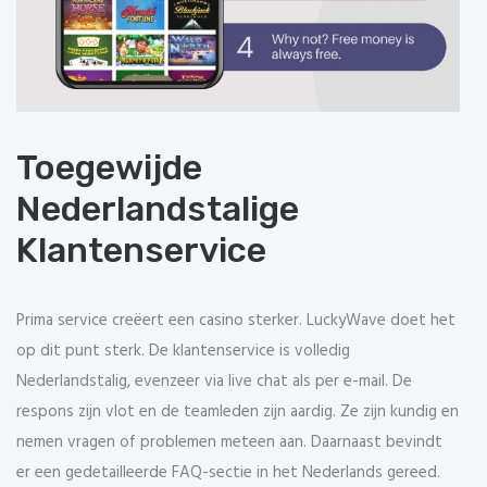
Toegewijde
Nederlandstalige
Klantenservice
Prima service creëert een casino sterker. LuckyWave doet het
op dit punt sterk. De klantenservice is volledig
Nederlandstalig, evenzeer via live chat als per e-mail. De
respons zijn vlot en de teamleden zijn aardig. Ze zijn kundig en
nemen vragen of problemen meteen aan. Daarnaast bevindt
er een gedetailleerde FAQ-sectie in het Nederlands gereed.