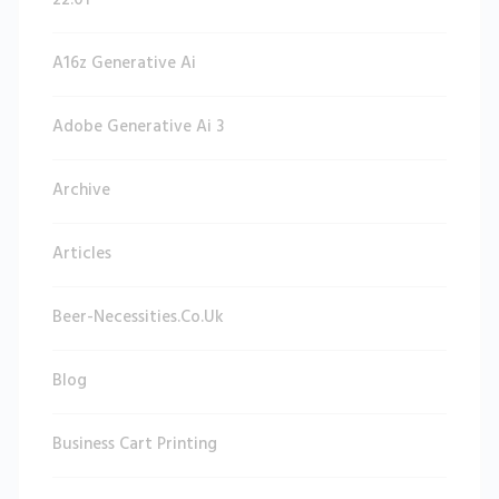
A16z Generative Ai
Adobe Generative Ai 3
Archive
Articles
Beer-Necessities.co.uk
Blog
Business Cart Printing