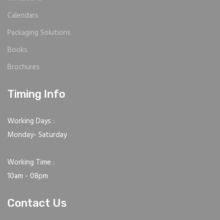
Calendars
Packaging Solutions
Books
Brochures
Timing Info
Working Days :
Monday- Saturday
Working Time :
10am - 08pm
Contact Us