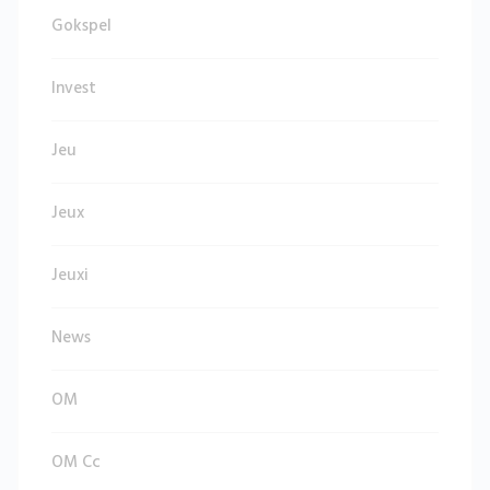
Gokspel
Invest
Jeu
Jeux
Jeuxi
News
OM
OM Cc