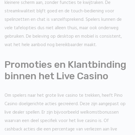
kleinere scherm aan, zonder functies te kwijtraken. De
streamkwaliteit blijft goed en de touch-bediening voor
spelinzetten en chat is vanzelfsprekend. Spelers kunnen de
vele tafelopties dus niet alleen thuis, maar ook onderweg
gebruiken. De beleving op desktop en mobiel is consistent,
wat het hele aanbod nog bereikbaarder maakt.
Promoties en Klantbinding
binnen het Live Casino
Om spelers naar het grote live casino te trekken, heeft Pino
Casino doelgerichte acties gecreëerd. Deze zijn aangepast op
live dealer spellen. Er zijn bijvoorbeeld welkomstbonussen
waarvan een deel specifiek voor het live casino is. Of
cashback acties die een percentage van verliezen aan live