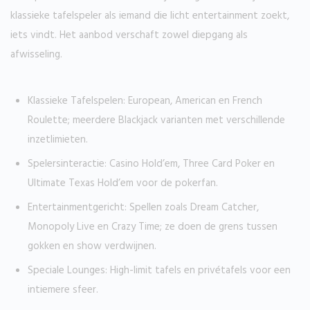
klassieke tafelspeler als iemand die licht entertainment zoekt,
iets vindt. Het aanbod verschaft zowel diepgang als
afwisseling.
Klassieke Tafelspelen: European, American en French
Roulette; meerdere Blackjack varianten met verschillende
inzetlimieten.
Spelersinteractie: Casino Hold’em, Three Card Poker en
Ultimate Texas Hold’em voor de pokerfan.
Entertainmentgericht: Spellen zoals Dream Catcher,
Monopoly Live en Crazy Time; ze doen de grens tussen
gokken en show verdwijnen.
Speciale Lounges: High-limit tafels en privétafels voor een
intiemere sfeer.