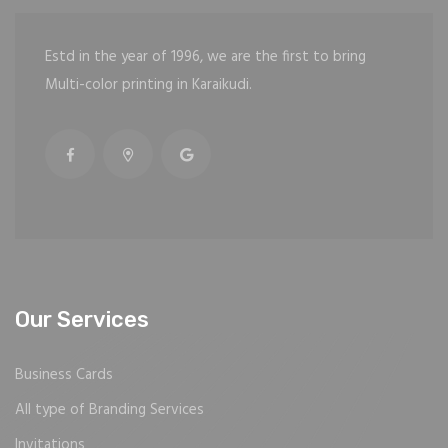
Estd in the year of 1996, we are the first to bring
Multi-color printing in Karaikudi.
Our Services
Business Cards
All type of Branding Services
Invitations