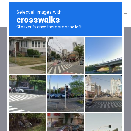
GET A QUOTE
Live Dealer Tafels
Vermenigvuldigen:
Pino Casino
Verbreedt Echte