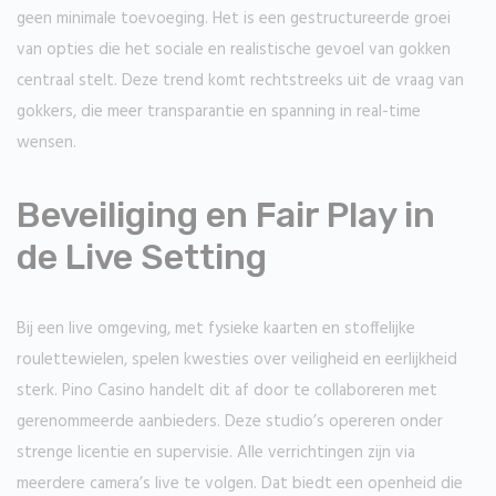
geen minimale toevoeging. Het is een gestructureerde groei
van opties die het sociale en realistische gevoel van gokken
centraal stelt. Deze trend komt rechtstreeks uit de vraag van
gokkers, die meer transparantie en spanning in real-time
wensen.
Beveiliging en Fair Play in
de Live Setting
Bij een live omgeving, met fysieke kaarten en stoffelijke
roulettewielen, spelen kwesties over veiligheid en eerlijkheid
sterk. Pino Casino handelt dit af door te collaboreren met
gerenommeerde aanbieders. Deze studio’s opereren onder
strenge licentie en supervisie. Alle verrichtingen zijn via
meerdere camera’s live te volgen. Dat biedt een openheid die