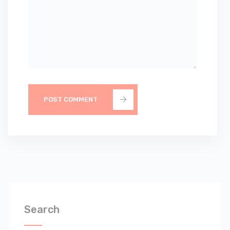
POST COMMENT
Search