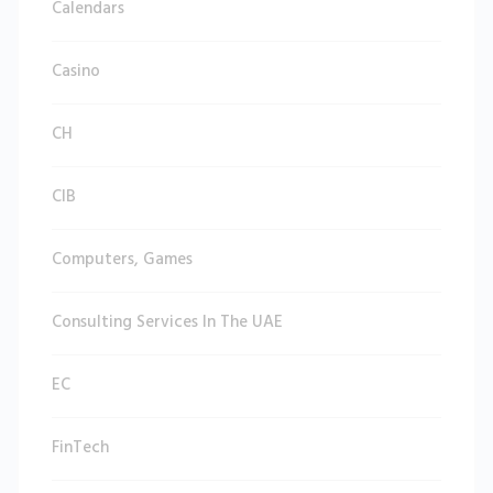
Calendars
Casino
CH
CIB
Computers, Games
Consulting Services In The UAE
EC
FinTech