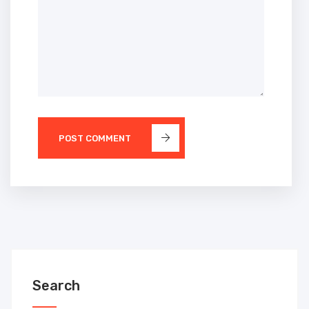
POST COMMENT
Search