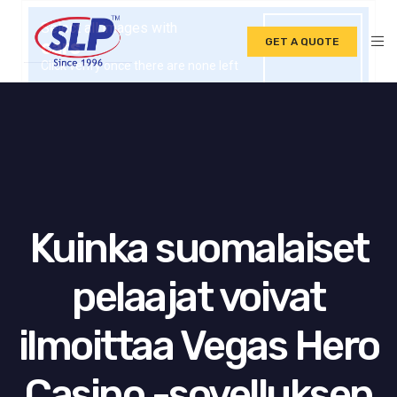
GET A QUOTE
Kuinka suomalaiset
pelaajat voivat
ilmoittaa Vegas Hero
Casino -sovelluksen