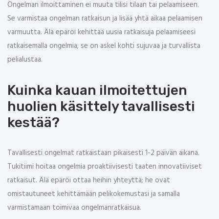
Ongelman ilmoittaminen ei muuta tilisi tilaan tai pelaamiseen.
Se varmistaa ongelman ratkaisun ja lisää yhtä aikaa pelaamisen
varmuutta. Älä epäröi kehittää uusia ratkaisuja pelaamiseesi
ratkaisemalla ongelmia; se on askel kohti sujuvaa ja turvallista
pelialustaa.
Kuinka kauan ilmoitettujen
huolien käsittely tavallisesti
kestää?
Tavallisesti ongelmat ratkaistaan pikaisesti 1-2 päivän aikana.
Tukitiimi hoitaa ongelmia proaktiivisesti taaten innovatiiviset
ratkaisut. Älä epäröi ottaa heihin yhteyttä; he ovat
omistautuneet kehittämään pelikokemustasi ja samalla
varmistamaan toimivaa ongelmanratkaisua.