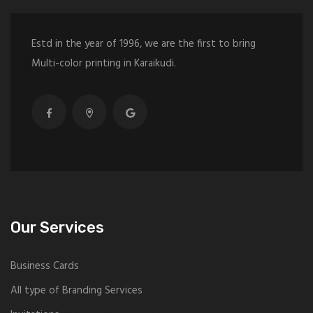
Estd in the year of 1996, we are the first to bring
Multi-color printing in Karaikudi.
Our Services
Business Cards
All type of Branding Services