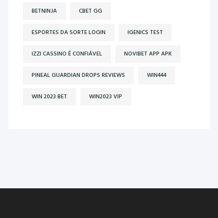
BETNINJA
CBET GG
ESPORTES DA SORTE LOGIN
IGENICS TEST
IZZI CASSINO É CONFIÁVEL
NOVIBET APP APK
PINEAL GUARDIAN DROPS REVIEWS
WIN444
WIN 2023 BET
WIN2023 VIP