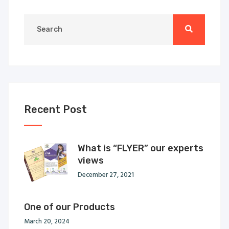
Recent Post
What is “FLYER” our experts
views
December 27, 2021
One of our Products
March 20, 2024