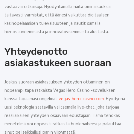
vastaavia ratkaisuja. Hyödyntämällä näitä ominaisuuksia
taitavasti varmistat, että äänesi vaikuttaa digitaalisen
kasinopelaamisen tulevaisuuteen ja nautit samalla
hienostuneemmasta ja innovatiivisemmasta alustasta.
Yhteydenotto
asiakastukeen suoraan
Joskus suoraan asiakastukeen yhteyden ottaminen on
nopeampi tapa ratkaista Vegas Hero Casino -sovelluksen
kanssa tapaamasi ongelmat
vegas-hero-casino.com
. Hyödynnä
uusi teknologia saatavilla valitsemalla live-chat, joka tarjoaa
reaaliaikaisen yhteyden osaavaan edustajaan. Tämä tehokas
menetelmä voi nopeasti ratkaista huolenaiheesi ja palauttaa
sinut peliseikkailusi pariin viipymättä.