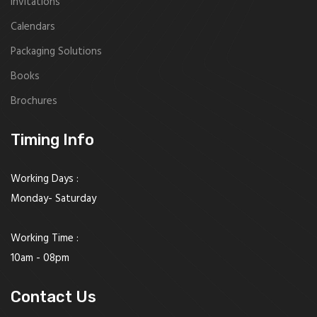
Invitations
Calendars
Packaging Solutions
Books
Brochures
Timing Info
Working Days :
Monday- Saturday
Working Time :
10am - 08pm
Contact Us