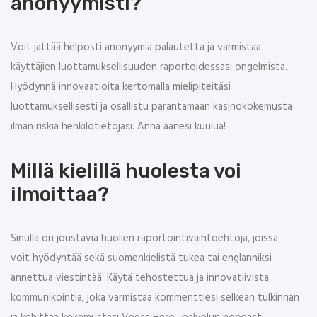
anonyymisti?
Voit jättää helposti anonyymiä palautetta ja varmistaa
käyttäjien luottamuksellisuuden raportoidessasi ongelmista.
Hyödynnä innovaatioita kertomalla mielipiteitäsi
luottamuksellisesti ja osallistu parantamaan kasinokokemusta
ilman riskiä henkilötietojasi. Anna äänesi kuulua!
Millä kielillä huolesta voi
ilmoittaa?
Sinulla on joustavia huolien raportointivaihtoehtoja, joissa
voit hyödyntää sekä suomenkielistä tukea tai englanniksi
annettua viestintää. Käytä tehostettua ja innovatiivista
kommunikointia, joka varmistaa kommenttiesi selkeän tulkinnan