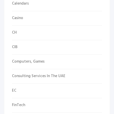
Calendars
Casino
CH
CIB
Computers, Games
Consulting Services In The UAE
EC
FinTech