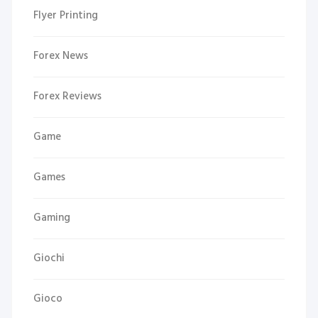
Flyer Printing
Forex News
Forex Reviews
Game
Games
Gaming
Giochi
Gioco