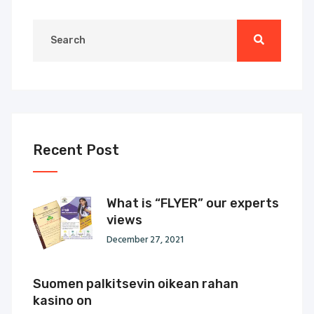
Recent Post
What is “FLYER” our experts
views
December 27, 2021
Suomen palkitsevin oikean rahan
kasino on