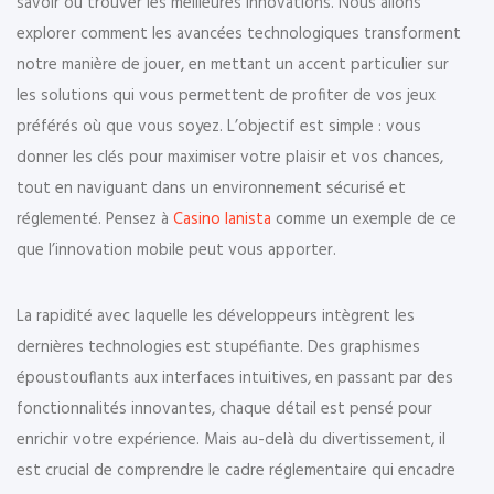
savoir où trouver les meilleures innovations. Nous allons
explorer comment les avancées technologiques transforment
notre manière de jouer, en mettant un accent particulier sur
les solutions qui vous permettent de profiter de vos jeux
préférés où que vous soyez. L’objectif est simple : vous
donner les clés pour maximiser votre plaisir et vos chances,
tout en naviguant dans un environnement sécurisé et
réglementé. Pensez à
Casino lanista
comme un exemple de ce
que l’innovation mobile peut vous apporter.
La rapidité avec laquelle les développeurs intègrent les
dernières technologies est stupéfiante. Des graphismes
époustouflants aux interfaces intuitives, en passant par des
fonctionnalités innovantes, chaque détail est pensé pour
enrichir votre expérience. Mais au-delà du divertissement, il
est crucial de comprendre le cadre réglementaire qui encadre