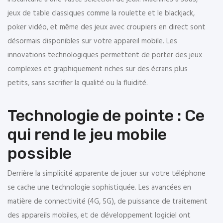
jeux de table classiques comme la roulette et le blackjack,
poker vidéo, et même des jeux avec croupiers en direct sont
désormais disponibles sur votre appareil mobile. Les
innovations technologiques permettent de porter des jeux
complexes et graphiquement riches sur des écrans plus
petits, sans sacrifier la qualité ou la fluidité.
Technologie de pointe : Ce
qui rend le jeu mobile
possible
Derrière la simplicité apparente de jouer sur votre téléphone
se cache une technologie sophistiquée. Les avancées en
matière de connectivité (4G, 5G), de puissance de traitement
des appareils mobiles, et de développement logiciel ont