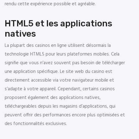
rendu cette expérience possible et agréable.
HTML5 et les applications
natives
La plupart des casinos en ligne utilisent désormais la
technologie HTML5 pour leurs plateformes mobiles. Cela
signifie que vous n’avez souvent pas besoin de télécharger
une application spécifique. Le site web du casino est
directement accessible via votre navigateur mobile et
s’adapte à votre appareil. Cependant, certains casinos
proposent également des applications natives,
téléchargeables depuis les magasins d’applications, qui
peuvent offrir des performances encore plus optimisées et
des fonctionnalités exclusives.