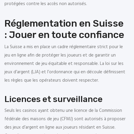
protégées contre les accès non autorisés.
Réglementation en Suisse
: Jouer en toute confiance
La Suisse a mis en place un cadre réglementaire strict pour le
jeu en ligne afin de protéger les joueurs et de garantir un
environnement de jeu équitable et responsable. La loi sur les
jeux d’argent (LJA) et l’ordonnance qui en découle définissent
les règles que les opérateurs doivent respecter.
Licences et surveillance
Seuls les casinos ayant obtenu une licence de la Commission
fédérale des maisons de jeu (CFMJ) sont autorisés à proposer
des jeux d’argent en ligne aux joueurs résidant en Suisse.