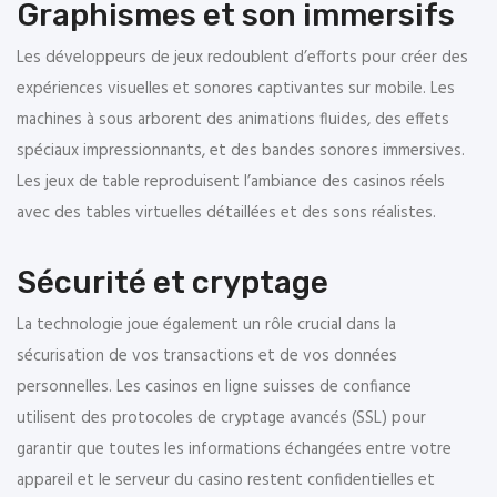
Graphismes et son immersifs
Les développeurs de jeux redoublent d’efforts pour créer des
expériences visuelles et sonores captivantes sur mobile. Les
machines à sous arborent des animations fluides, des effets
spéciaux impressionnants, et des bandes sonores immersives.
Les jeux de table reproduisent l’ambiance des casinos réels
avec des tables virtuelles détaillées et des sons réalistes.
Sécurité et cryptage
La technologie joue également un rôle crucial dans la
sécurisation de vos transactions et de vos données
personnelles. Les casinos en ligne suisses de confiance
utilisent des protocoles de cryptage avancés (SSL) pour
garantir que toutes les informations échangées entre votre
appareil et le serveur du casino restent confidentielles et