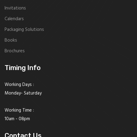
Invitations
Calendars
Packaging Solutions
Books
Brochures
Timing Info
Working Days :
Monday- Saturday
Working Time :
10am - 08pm
Contact Us