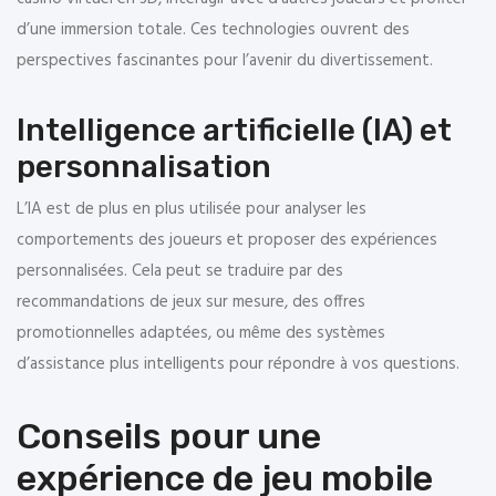
d’une immersion totale. Ces technologies ouvrent des
perspectives fascinantes pour l’avenir du divertissement.
Intelligence artificielle (IA) et
personnalisation
L’IA est de plus en plus utilisée pour analyser les
comportements des joueurs et proposer des expériences
personnalisées. Cela peut se traduire par des
recommandations de jeux sur mesure, des offres
promotionnelles adaptées, ou même des systèmes
d’assistance plus intelligents pour répondre à vos questions.
Conseils pour une
expérience de jeu mobile