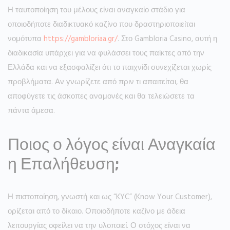
Η ταυτοποίηση του μέλους είναι αναγκαίο στάδιο για
οποιοδήποτε διαδικτυακό καζίνο που δραστηριοποιείται
νομότυπα
https://gambloriaa.gr/
. Στο Gambloria Casino, αυτή η
διαδικασία υπάρχει για να φυλάσσει τους παίκτες από την
Ελλάδα και να εξασφαλίζει ότι το παιχνίδι συνεχίζεται χωρίς
προβλήματα. Αν γνωρίζετε από πριν τι απαιτείται, θα
αποφύγετε τις άσκοπες αναμονές και θα τελειώσετε τα
πάντα άμεσα.
Ποιος ο λόγος είναι Αναγκαία
η Επαλήθευση;
Η πιστοποίηση, γνωστή και ως “KYC” (Know Your Customer),
ορίζεται από το δίκαιο. Οποιοδήποτε καζίνο με άδεια
λειτουργίας οφείλει να την υλοποιεί. Ο στόχος είναι να