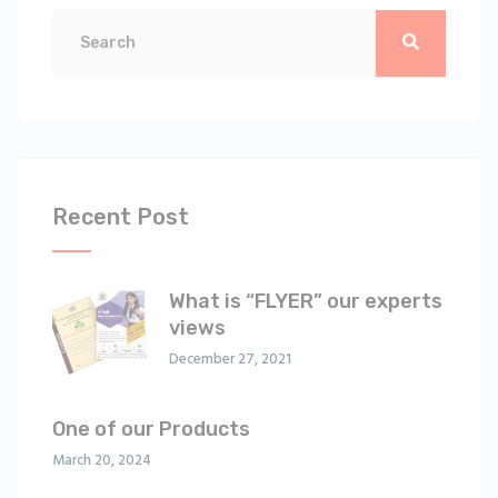
Recent Post
What is “FLYER” our experts
views
December 27, 2021
One of our Products
March 20, 2024