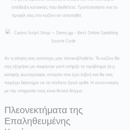
απόδειξη κατοικίας που διαθέτετε. Τροποποιήστε και το
προφίλ σας στο καζίνο αν απαιτηθεί.
Αν η αίτηση σας αποτύχει, μην πανικοβληθείτε. Το καζίνο θα
σας εξηγήσει με σαφήνεια γιατί υπήρξε το πρόβλημα (π.χ.
ασαφής φωτογραφία, στοιχείο που έχει λήξει) και θα σας
παρέχει διάστημα να τα στείλετε ξανά ορθά. Η συνεννόηση
με την υπηρεσία τους είναι θετικό δείγμα.
Πλεονεκτήματα της
Επαληθευμένης