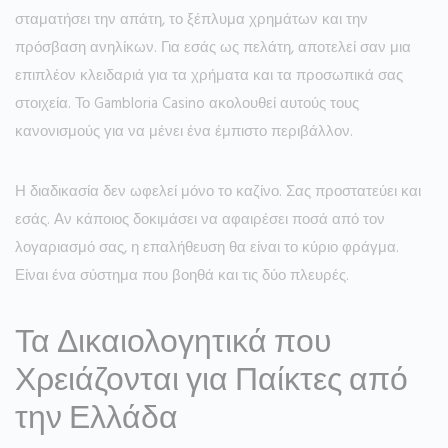
σταματήσει την απάτη, το ξέπλυμα χρημάτων και την
πρόσβαση ανηλίκων. Για εσάς ως πελάτη, αποτελεί σαν μια
επιπλέον κλειδαριά για τα χρήματα και τα προσωπικά σας
στοιχεία. Το Gambloria Casino ακολουθεί αυτούς τους
κανονισμούς για να μένει ένα έμπιστο περιβάλλον.
Η διαδικασία δεν ωφελεί μόνο το καζίνο. Σας προστατεύει και
εσάς. Αν κάποιος δοκιμάσει να αφαιρέσει ποσά από τον
λογαριασμό σας, η επαλήθευση θα είναι το κύριο φράγμα.
Είναι ένα σύστημα που βοηθά και τις δύο πλευρές.
Τα Δικαιολογητικά που
Χρειάζονται για Παίκτες από
την Ελλάδα