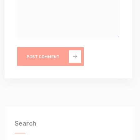
POST COMMENT
Search