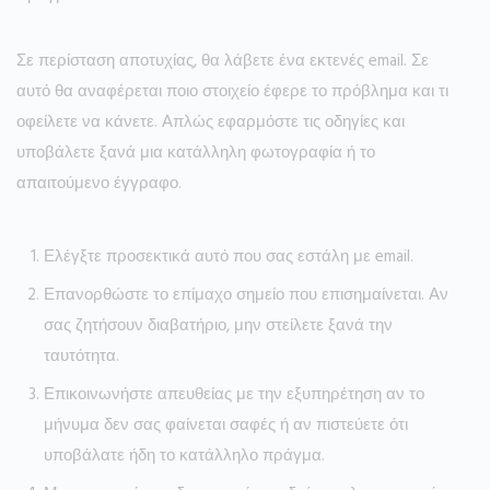
Σε περίσταση αποτυχίας, θα λάβετε ένα εκτενές email. Σε
αυτό θα αναφέρεται ποιο στοιχείο έφερε το πρόβλημα και τι
οφείλετε να κάνετε. Απλώς εφαρμόστε τις οδηγίες και
υποβάλετε ξανά μια κατάλληλη φωτογραφία ή το
απαιτούμενο έγγραφο.
Ελέγξτε προσεκτικά αυτό που σας εστάλη με email.
Επανορθώστε το επίμαχο σημείο που επισημαίνεται. Αν
σας ζητήσουν διαβατήριο, μην στείλετε ξανά την
ταυτότητα.
Επικοινωνήστε απευθείας με την εξυπηρέτηση αν το
μήνυμα δεν σας φαίνεται σαφές ή αν πιστεύετε ότι
υποβάλατε ήδη το κατάλληλο πράγμα.