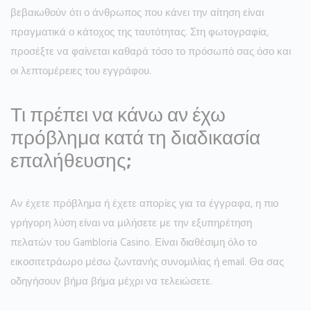
βεβαιωθούν ότι ο άνθρωπος που κάνει την αίτηση είναι
πραγματικά ο κάτοχος της ταυτότητας. Στη φωτογραφία,
προσέξτε να φαίνεται καθαρά τόσο το πρόσωπό σας όσο και
οι λεπτομέρειες του εγγράφου.
Τι πρέπει να κάνω αν έχω
πρόβλημα κατά τη διαδικασία
επαλήθευσης;
Αν έχετε πρόβλημα ή έχετε απορίες για τα έγγραφα, η πιο
γρήγορη λύση είναι να μιλήσετε με την εξυπηρέτηση
πελατών του Gambloria Casino. Είναι διαθέσιμη όλο το
εικοσιτετράωρο μέσω ζωντανής συνομιλίας ή email. Θα σας
οδηγήσουν βήμα βήμα μέχρι να τελειώσετε.