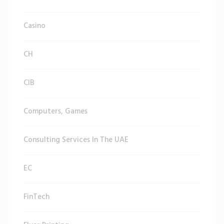
Casino
CH
CIB
Computers, Games
Consulting Services In The UAE
EC
FinTech