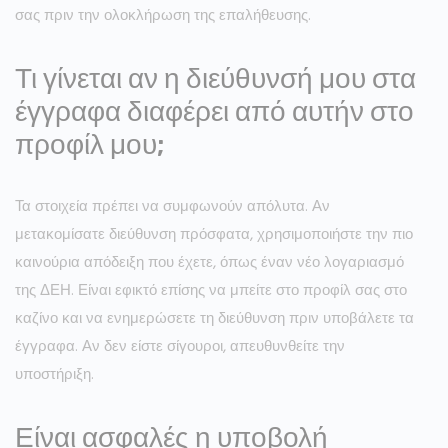
σας πριν την ολοκλήρωση της επαλήθευσης.
Τι γίνεται αν η διεύθυνσή μου στα
έγγραφα διαφέρει από αυτήν στο
προφίλ μου;
Τα στοιχεία πρέπει να συμφωνούν απόλυτα. Αν
μετακομίσατε διεύθυνση πρόσφατα, χρησιμοποιήστε την πιο
καινούρια απόδειξη που έχετε, όπως έναν νέο λογαριασμό
της ΔΕΗ. Είναι εφικτό επίσης να μπείτε στο προφίλ σας στο
καζίνο και να ενημερώσετε τη διεύθυνση πριν υποβάλετε τα
έγγραφα. Αν δεν είστε σίγουροι, απευθυνθείτε την
υποστήριξη.
Είναι ασφαλές η υποβολή