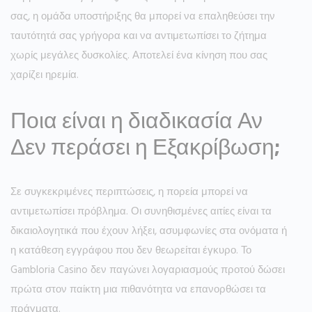
σας, η ομάδα υποστήριξης θα μπορεί να επαληθεύσει την
ταυτότητά σας γρήγορα και να αντιμετωπίσει το ζήτημα
χωρίς μεγάλες δυσκολίες. Αποτελεί ένα κίνηση που σας
χαρίζει ηρεμία.
Ποια είναι η διαδικασία Αν
Δεν περάσει η Εξακρίβωση;
Σε συγκεκριμένες περιπτώσεις, η πορεία μπορεί να
αντιμετωπίσει πρόβλημα. Οι συνηθισμένες αιτίες είναι τα
δικαιολογητικά που έχουν λήξει, ασυμφωνίες στα ονόματα ή
η κατάθεση εγγράφου που δεν θεωρείται έγκυρο. Το
Gambloria Casino δεν παγώνει λογαριασμούς προτού δώσει
πρώτα στον παίκτη μια πιθανότητα να επανορθώσει τα
πράγματα.