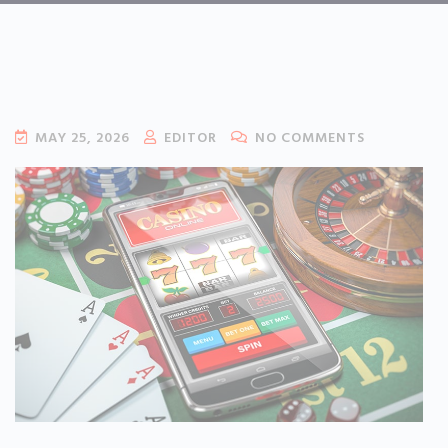
MAY 25, 2026
EDITOR
NO COMMENTS