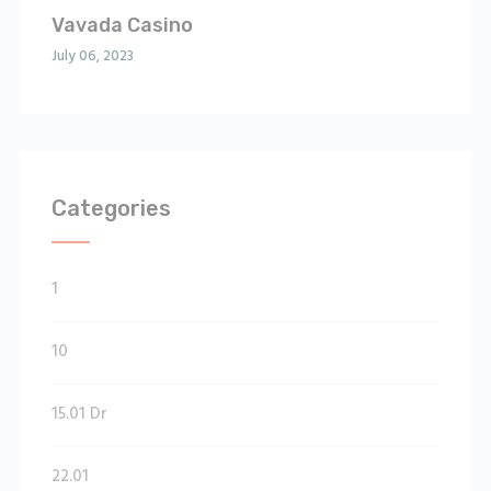
Vavada Casino
July 06, 2023
Categories
1
10
15.01 Dr
22.01