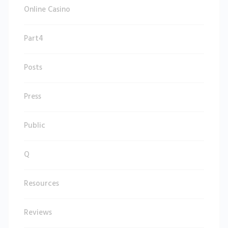
Online Casino
Part4
Posts
Press
Public
Q
Resources
Reviews