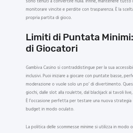
sono tenuti a convertire nulla. Infine, mantenere tutto
monitorare vincite e perdite con trasparenza. È la scelta
propria partita di gioco.
Limiti di Puntata Minimi
di Giocatori
Gambiva Casino si contraddistingue per la sua accessibil
inclusivi. Puoi iniziare a giocare con puntate basse, per
moderazione o vuole solo un po’ di divertimento. Ques
giochi, dalle slot alla roulette, dal blackjack ai tavoli l
È l’occasione perfetta per testare una nuova strategia 
budget in modo oculato.
La politica delle scommesse minime si utilizza in modo o