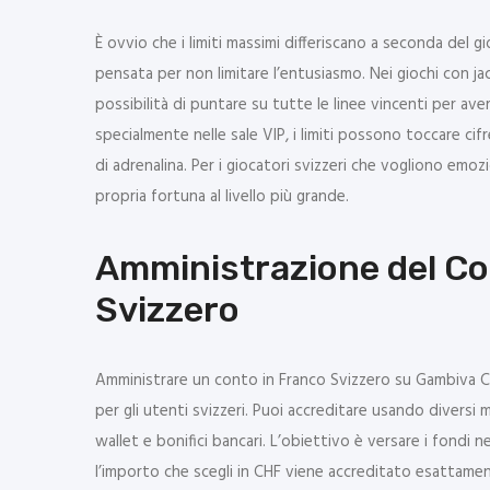
È ovvio che i limiti massimi differiscano a seconda del g
pensata per non limitare l’entusiasmo. Nei giochi con ja
possibilità di puntare su tutte le linee vincenti per aver
specialmente nelle sale VIP, i limiti possono toccare ci
di adrenalina. Per i giocatori svizzeri che vogliono emoz
propria fortuna al livello più grande.
Amministrazione del Co
Svizzero
Amministrare un conto in Franco Svizzero su Gambiva Ca
per gli utenti svizzeri. Puoi accreditare usando diversi 
wallet e bonifici bancari. L’obiettivo è versare i fondi
l’importo che scegli in CHF viene accreditato esattamen