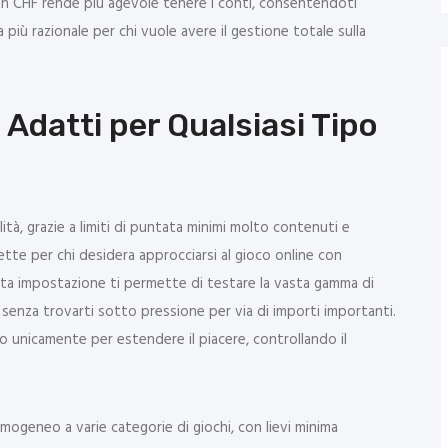
 in CHF rende più agevole tenere i conti, consentendoti
 più razionale per chi vuole avere il gestione totale sulla
: Adatti per Qualsiasi Tipo
ità, grazie a limiti di puntata minimi molto contenuti e
fette per chi desidera approcciarsi al gioco online con
ta impostazione ti permette di testare la vasta gamma di
ive, senza trovarti sotto pressione per via di importi importanti.
o unicamente per estendere il piacere, controllando il
mogeneo a varie categorie di giochi, con lievi minima