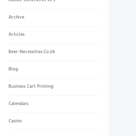
Adobe Generative Ai 3
Archive
Articles
Beer-Necessities.co.uk
Blog
Business Cart Printing
Calendars
Casino