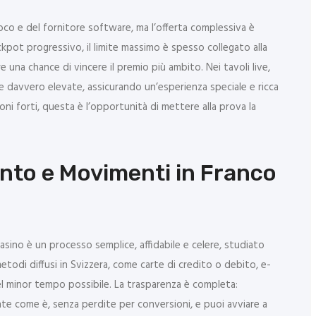
ioco e del fornitore software, ma l’offerta complessiva è
ckpot progressivo, il limite massimo è spesso collegato alla
e una chance di vincere il premio più ambito. Nei tavoli live,
fre davvero elevate, assicurando un’esperienza speciale e ricca
ioni forti, questa è l’opportunità di mettere alla prova la
nto e Movimenti in Franco
sino è un processo semplice, affidabile e celere, studiato
metodi diffusi in Svizzera, come carte di credito o debito, e-
 nel minor tempo possibile. La trasparenza è completa:
te come è, senza perdite per conversioni, e puoi avviare a