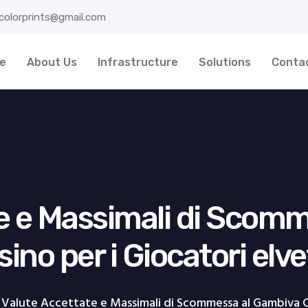
colorprints@gmail.com
e
About Us
Infrastructure
Solutions
Conta
e e Massimali di Scom
ino per i Giocatori elve
Valute Accettate e Massimali di Scommessa al Gambiva Cas