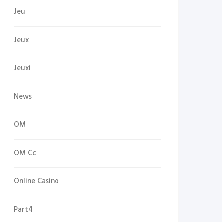
Jeu
Jeux
Jeuxi
News
OM
OM Cc
Online Casino
Part4