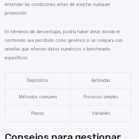
entender las condiciones antes de aceptar cualquier
promoción.
En términos de desventajas, podría haber áreas donde el
contenido sea percibido como genérico si se compara con
reseñas que ofrecen datos numéricos o benchmarks
específicos.
Depósitos
Retiradas
Métodos comunes
Procesos simples
Plazos
Variables
Consejos para gestionar