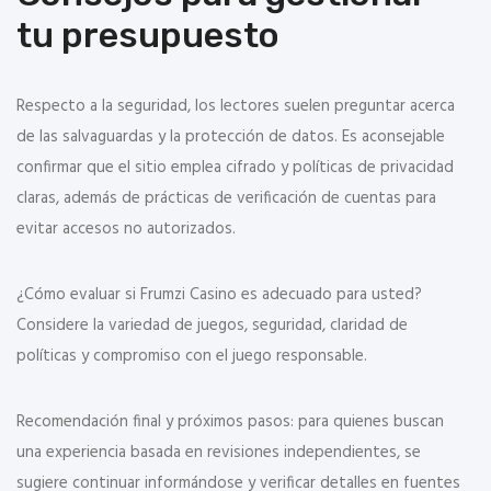
tu presupuesto
Respecto a la seguridad, los lectores suelen preguntar acerca
de las salvaguardas y la protección de datos. Es aconsejable
confirmar que el sitio emplea cifrado y políticas de privacidad
claras, además de prácticas de verificación de cuentas para
evitar accesos no autorizados.
¿Cómo evaluar si Frumzi Casino es adecuado para usted?
Considere la variedad de juegos, seguridad, claridad de
políticas y compromiso con el juego responsable.
Recomendación final y próximos pasos: para quienes buscan
una experiencia basada en revisiones independientes, se
sugiere continuar informándose y verificar detalles en fuentes