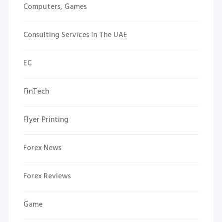
Computers, Games
Consulting Services In The UAE
EC
FinTech
Flyer Printing
Forex News
Forex Reviews
Game