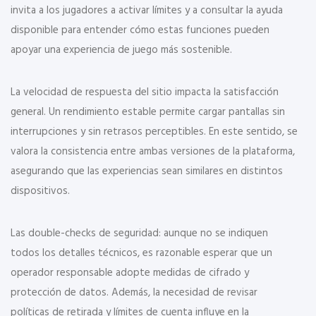
invita a los jugadores a activar límites y a consultar la ayuda
disponible para entender cómo estas funciones pueden
apoyar una experiencia de juego más sostenible.
La velocidad de respuesta del sitio impacta la satisfacción
general. Un rendimiento estable permite cargar pantallas sin
interrupciones y sin retrasos perceptibles. En este sentido, se
valora la consistencia entre ambas versiones de la plataforma,
asegurando que las experiencias sean similares en distintos
dispositivos.
Las double-checks de seguridad: aunque no se indiquen
todos los detalles técnicos, es razonable esperar que un
operador responsable adopte medidas de cifrado y
protección de datos. Además, la necesidad de revisar
políticas de retirada y límites de cuenta influye en la