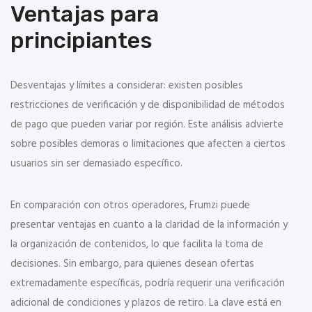
Ventajas para
principiantes
Desventajas y límites a considerar: existen posibles
restricciones de verificación y de disponibilidad de métodos
de pago que pueden variar por región. Este análisis advierte
sobre posibles demoras o limitaciones que afecten a ciertos
usuarios sin ser demasiado específico.
En comparación con otros operadores, Frumzi puede
presentar ventajas en cuanto a la claridad de la información y
la organización de contenidos, lo que facilita la toma de
decisiones. Sin embargo, para quienes desean ofertas
extremadamente específicas, podría requerir una verificación
adicional de condiciones y plazos de retiro. La clave está en