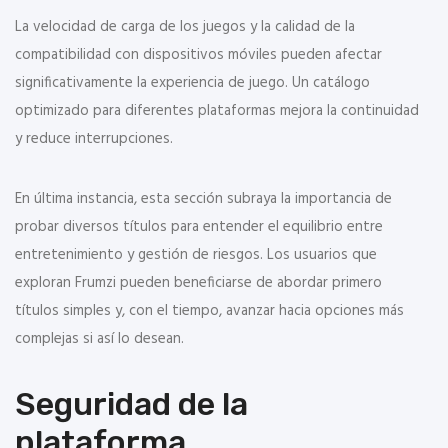
La velocidad de carga de los juegos y la calidad de la
compatibilidad con dispositivos móviles pueden afectar
significativamente la experiencia de juego. Un catálogo
optimizado para diferentes plataformas mejora la continuidad
y reduce interrupciones.
En última instancia, esta sección subraya la importancia de
probar diversos títulos para entender el equilibrio entre
entretenimiento y gestión de riesgos. Los usuarios que
exploran Frumzi pueden beneficiarse de abordar primero
títulos simples y, con el tiempo, avanzar hacia opciones más
complejas si así lo desean.
Seguridad de la
plataforma