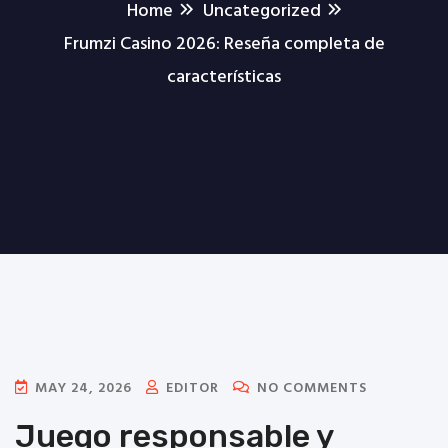
Home
Uncategorized
Frumzi Casino 2026: Reseña completa de
características
MAY 24, 2026
EDITOR
NO COMMENTS
Juego responsable y