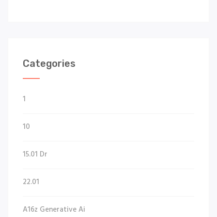
Categories
1
10
15.01 Dr
22.01
A16z Generative Ai