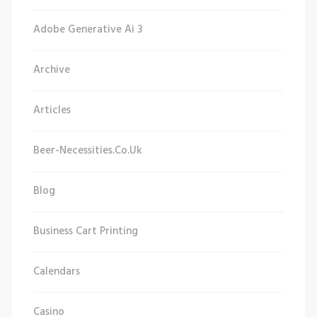
Adobe Generative Ai 3
Archive
Articles
Beer-Necessities.co.uk
Blog
Business Cart Printing
Calendars
Casino