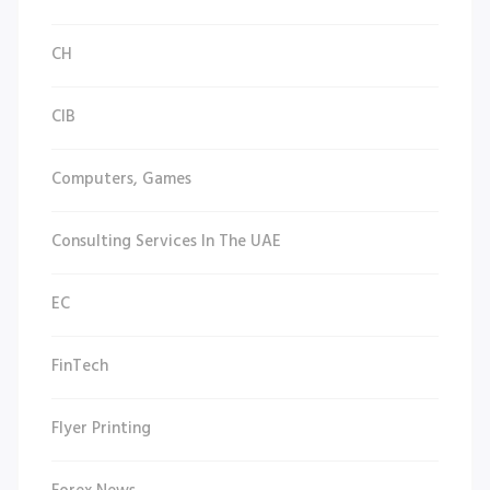
CH
CIB
Computers, Games
Consulting Services In The UAE
EC
FinTech
Flyer Printing