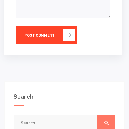
POST COMMENT
Search