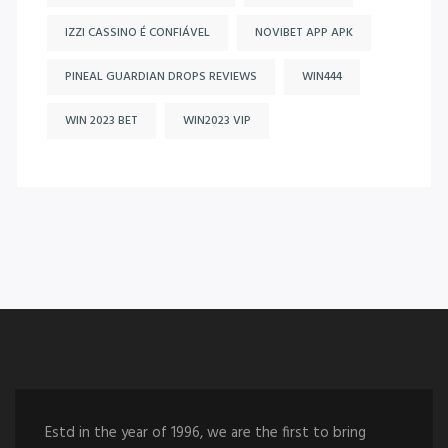
IZZI CASSINO É CONFIÁVEL
NOVIBET APP APK
PINEAL GUARDIAN DROPS REVIEWS
WIN444
WIN 2023 BET
WIN2023 VIP
Estd in the year of 1996, we are the first to bring