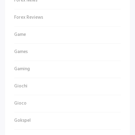
Forex News
Forex Reviews
Game
Games
Gaming
Giochi
Gioco
Gokspel