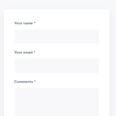
Your name *
Your email *
Comments *