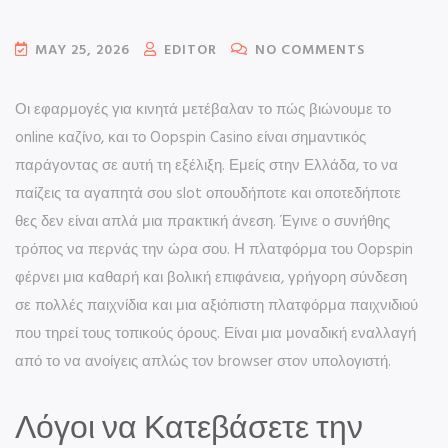
MAY 25, 2026
EDITOR
NO COMMENTS
Οι εφαρμογές για κινητά μετέβαλαν το πώς βιώνουμε το
online καζίνο, και το Oopspin Casino είναι σημαντικός
παράγοντας σε αυτή τη εξέλιξη. Εμείς στην Ελλάδα, το να
παίζεις τα αγαπητά σου slot οπουδήποτε και οποτεδήποτε
θες δεν είναι απλά μια πρακτική άνεση. Έγινε ο συνήθης
τρόπος να περνάς την ώρα σου. Η πλατφόρμα του Oopspin
φέρνει μια καθαρή και βολική επιφάνεια, γρήγορη σύνδεση
σε πολλές παιχνίδια και μια αξιόπιστη πλατφόρμα παιχνιδιού
που τηρεί τους τοπικούς όρους. Είναι μια μοναδική εναλλαγή
από το να ανοίγεις απλώς τον browser στον υπολογιστή.
Λόγοι να Κατεβάσετε την