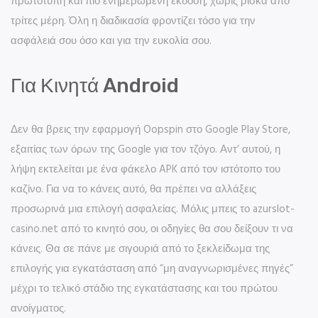
πρωτότυπη και πιο ενημερωμένη έκδοση, χωρίς ρίσκα από
τρίτες μέρη. Όλη η διαδικασία φροντίζει τόσο για την
ασφάλειά σου όσο και για την ευκολία σου.
Για Κινητά Android
Δεν θα βρεις την εφαρμογή Oopspin στο Google Play Store,
εξαιτίας των όρων της Google για τον τζόγο. Αντ’ αυτού, η
λήψη εκτελείται με ένα φάκελο APK από τον ιστότοπο του
καζίνο. Για να το κάνεις αυτό, θα πρέπει να αλλάξεις
προσωρινά μια επιλογή ασφαλείας. Μόλις μπεις το azurslot-
casino.net από το κινητό σου, οι οδηγίες θα σου δείξουν τι να
κάνεις. Θα σε πάνε με σιγουριά από το ξεκλείδωμα της
επιλογής για εγκατάσταση από “μη αναγνωρισμένες πηγές”
μέχρι το τελικό στάδιο της εγκατάστασης και του πρώτου
ανοίγματος.