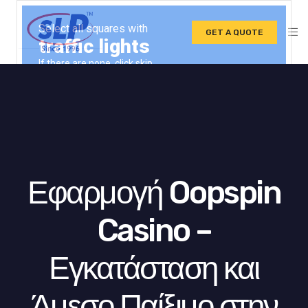
GET A QUOTE
Εφαρμογή Oopspin
Casino –
Εγκατάσταση και
Άμεσο Παίξιμο στην