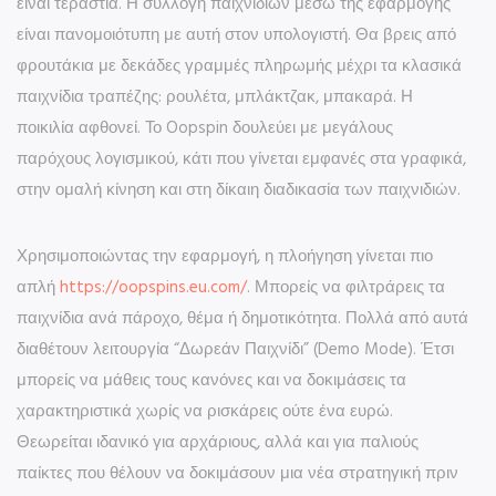
είναι τεράστια. Η συλλογή παιχνιδιών μέσω της εφαρμογής
είναι πανομοιότυπη με αυτή στον υπολογιστή. Θα βρεις από
φρουτάκια με δεκάδες γραμμές πληρωμής μέχρι τα κλασικά
παιχνίδια τραπέζης: ρουλέτα, μπλάκτζακ, μπακαρά. Η
ποικιλία αφθονεί. Το Oopspin δουλεύει με μεγάλους
παρόχους λογισμικού, κάτι που γίνεται εμφανές στα γραφικά,
στην ομαλή κίνηση και στη δίκαιη διαδικασία των παιχνιδιών.
Χρησιμοποιώντας την εφαρμογή, η πλοήγηση γίνεται πιο
απλή
https://oopspins.eu.com/
. Μπορείς να φιλτράρεις τα
παιχνίδια ανά πάροχο, θέμα ή δημοτικότητα. Πολλά από αυτά
διαθέτουν λειτουργία “Δωρεάν Παιχνίδι” (Demo Mode). Έτσι
μπορείς να μάθεις τους κανόνες και να δοκιμάσεις τα
χαρακτηριστικά χωρίς να ρισκάρεις ούτε ένα ευρώ.
Θεωρείται ιδανικό για αρχάριους, αλλά και για παλιούς
παίκτες που θέλουν να δοκιμάσουν μια νέα στρατηγική πριν