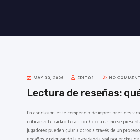
MAY 30, 2026
EDITOR
NO COMMEN
Lectura de reseñas: qu
En conclusión, este compendio de impresiones destaca 
críticamente cada interacción. Cocoa casino se present
jugadores pueden guiar a otros a través de un proceso
engaños y priorizando la experiencia real por encima de