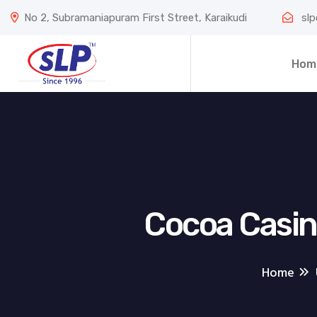
No 2, Subramaniapuram First Street, Karaikudi
slp
Hom
Cocoa Casino
Home