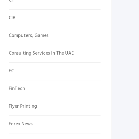
CH
CIB
Computers, Games
Consulting Services In The UAE
EC
FinTech
Flyer Printing
Forex News