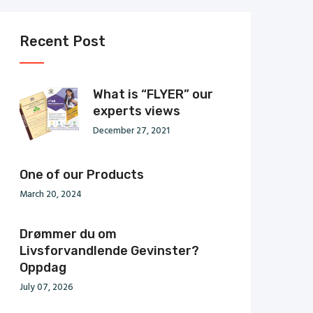
Recent Post
What is “FLYER” our
experts views
December 27, 2021
One of our Products
March 20, 2024
Drømmer du om
Livsforvandlende Gevinster?
Oppdag
July 07, 2026