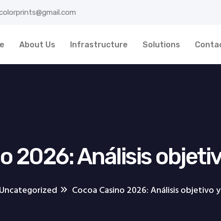
colorprints@gmail.com
e
About Us
Infrastructure
Solutions
Conta
 2026: Análisis objeti
Uncategorized
Cocoa Casino 2026: Análisis objetivo 