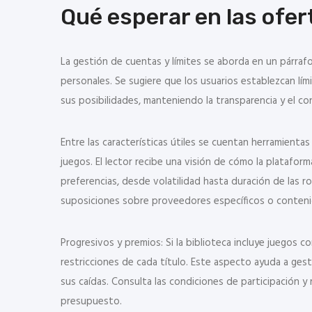
Qué esperar en las ofer
La gestión de cuentas y límites se aborda en un párraf
personales. Se sugiere que los usuarios establezcan lí
sus posibilidades, manteniendo la transparencia y el con
Entre las características útiles se cuentan herramientas 
juegos. El lector recibe una visión de cómo la plataform
preferencias, desde volatilidad hasta duración de las 
suposiciones sobre proveedores específicos o conteni
Progresivos y premios: Si la biblioteca incluye juegos c
restricciones de cada título. Este aspecto ayuda a ges
sus caídas. Consulta las condiciones de participación y 
presupuesto.