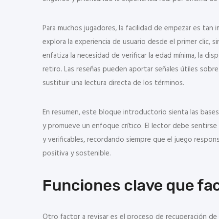
Para muchos jugadores, la facilidad de empezar es tan 
explora la experiencia de usuario desde el primer clic, 
enfatiza la necesidad de verificar la edad mínima, la disp
retiro. Las reseñas pueden aportar señales útiles sobre f
sustituir una lectura directa de los términos.
En resumen, este bloque introductorio sienta las bases
y promueve un enfoque crítico. El lector debe sentirs
y verificables, recordando siempre que el juego respon
positiva y sostenible.
Funciones clave que faci
Otro factor a revisar es el proceso de recuperación de