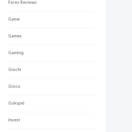
Forex Reviews
Game
Games
Gaming
Giochi
Gioco
Gokspel
Invest