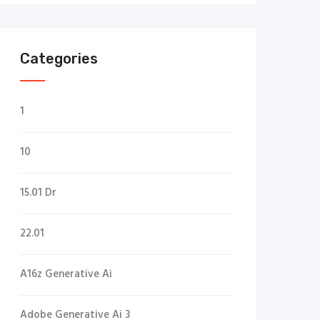
Categories
1
10
15.01 Dr
22.01
A16z Generative Ai
Adobe Generative Ai 3