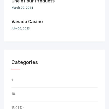
One of our Products
March 20, 2024
Vavada Casino
July 06, 2023
Categories
1
10
15.01 Dr