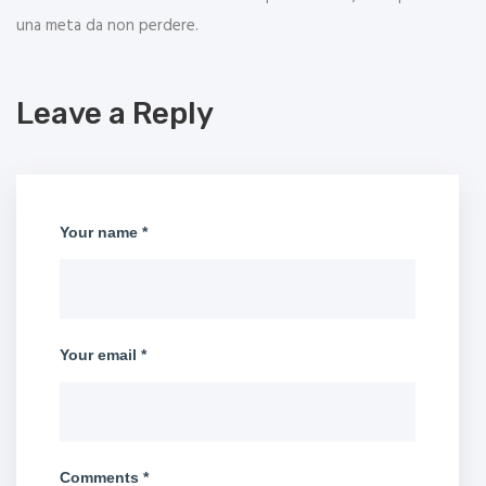
una meta da non perdere.
Leave a Reply
Your name *
Your email *
Comments *