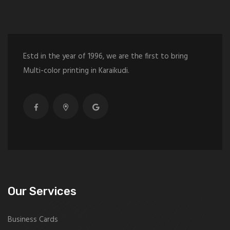
Estd in the year of 1996, we are the first to bring
Multi-color printing in Karaikudi.
Our Services
Business Cards