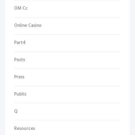
OM Cc
Online Casino
Part4
Posts
Press
Public
Q
Resources