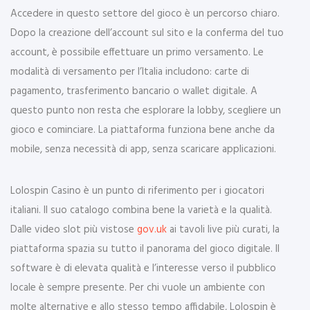
Accedere in questo settore del gioco è un percorso chiaro.
Dopo la creazione dell’account sul sito e la conferma del tuo
account, è possibile effettuare un primo versamento. Le
modalità di versamento per l’Italia includono: carte di
pagamento, trasferimento bancario o wallet digitale. A
questo punto non resta che esplorare la lobby, scegliere un
gioco e cominciare. La piattaforma funziona bene anche da
mobile, senza necessità di app, senza scaricare applicazioni.
Lolospin Casino è un punto di riferimento per i giocatori
italiani. Il suo catalogo combina bene la varietà e la qualità.
Dalle video slot più vistose
gov.uk
ai tavoli live più curati, la
piattaforma spazia su tutto il panorama del gioco digitale. Il
software è di elevata qualità e l’interesse verso il pubblico
locale è sempre presente. Per chi vuole un ambiente con
molte alternative e allo stesso tempo affidabile, Lolospin è