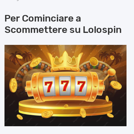
Per Cominciare a
Scommettere su Lolospin