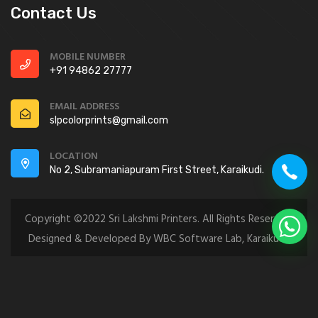
Contact Us
MOBILE NUMBER
+91 94862 27777
EMAIL ADDRESS
slpcolorprints@gmail.com
LOCATION
No 2, Subramaniapuram First Street, Karaikudi.
Copyright ©2022 Sri Lakshmi Printers. All Rights Reserved.
Designed & Developed By WBC Software Lab, Karaikudi.