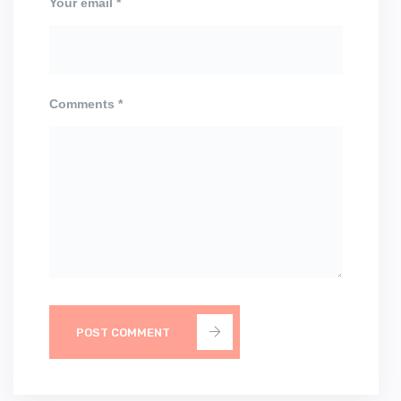
Your email *
Comments *
POST COMMENT