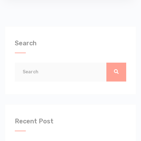
Search
Recent Post