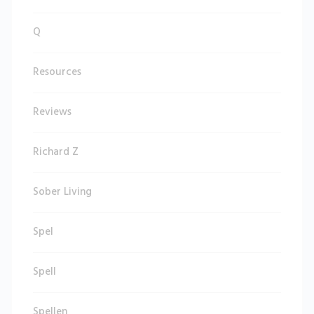
Q
Resources
Reviews
Richard Z
Sober Living
Spel
Spell
Spellen