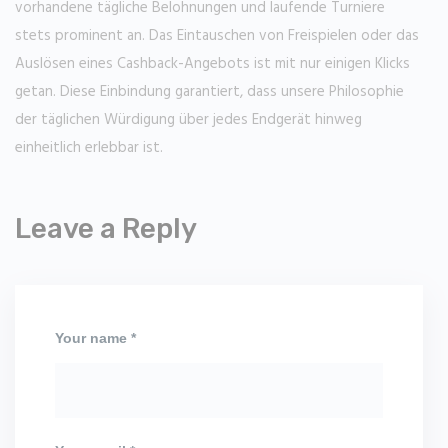
vorhandene tägliche Belohnungen und laufende Turniere
stets prominent an. Das Eintauschen von Freispielen oder das
Auslösen eines Cashback-Angebots ist mit nur einigen Klicks
getan. Diese Einbindung garantiert, dass unsere Philosophie
der täglichen Würdigung über jedes Endgerät hinweg
einheitlich erlebbar ist.
Leave a Reply
Your name *