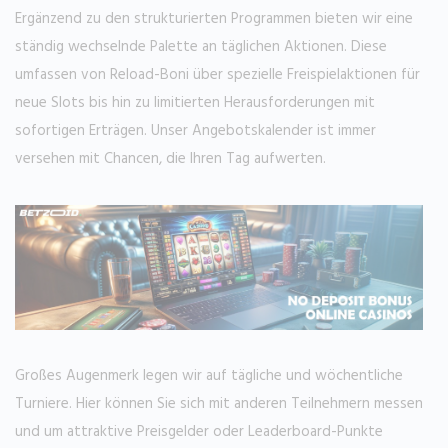
Ergänzend zu den strukturierten Programmen bieten wir eine
ständig wechselnde Palette an täglichen Aktionen. Diese
umfassen von Reload-Boni über spezielle Freispielaktionen für
neue Slots bis hin zu limitierten Herausforderungen mit
sofortigen Erträgen. Unser Angebotskalender ist immer
versehen mit Chancen, die Ihren Tag aufwerten.
Großes Augenmerk legen wir auf tägliche und wöchentliche
Turniere. Hier können Sie sich mit anderen Teilnehmern messen
und um attraktive Preisgelder oder Leaderboard-Punkte