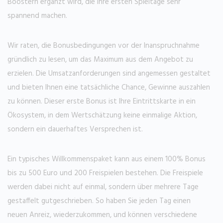
Boostern ergänzt wird, die Ihre ersten Spieltage sehr
spannend machen.
Wir raten, die Bonusbedingungen vor der Inanspruchnahme
gründlich zu lesen, um das Maximum aus dem Angebot zu
erzielen. Die Umsatzanforderungen sind angemessen gestaltet
und bieten Ihnen eine tatsächliche Chance, Gewinne auszahlen
zu können. Dieser erste Bonus ist Ihre Eintrittskarte in ein
Ökosystem, in dem Wertschätzung keine einmalige Aktion,
sondern ein dauerhaftes Versprechen ist.
Ein typisches Willkommenspaket kann aus einem 100% Bonus
bis zu 500 Euro und 200 Freispielen bestehen. Die Freispiele
werden dabei nicht auf einmal, sondern über mehrere Tage
gestaffelt gutgeschrieben. So haben Sie jeden Tag einen
neuen Anreiz, wiederzukommen, und können verschiedene