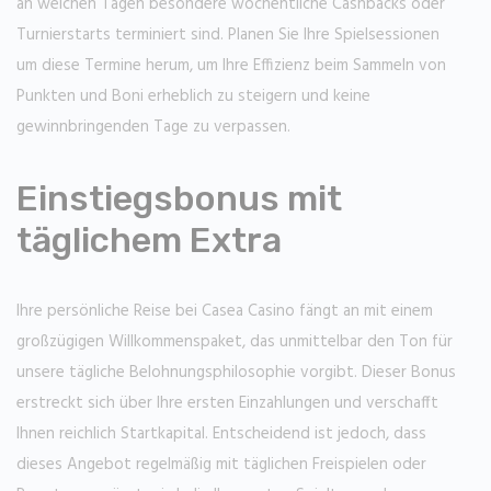
an welchen Tagen besondere wöchentliche Cashbacks oder
Turnierstarts terminiert sind. Planen Sie Ihre Spielsessionen
um diese Termine herum, um Ihre Effizienz beim Sammeln von
Punkten und Boni erheblich zu steigern und keine
gewinnbringenden Tage zu verpassen.
Einstiegsbonus mit
täglichem Extra
Ihre persönliche Reise bei Casea Casino fängt an mit einem
großzügigen Willkommenspaket, das unmittelbar den Ton für
unsere tägliche Belohnungsphilosophie vorgibt. Dieser Bonus
erstreckt sich über Ihre ersten Einzahlungen und verschafft
Ihnen reichlich Startkapital. Entscheidend ist jedoch, dass
dieses Angebot regelmäßig mit täglichen Freispielen oder