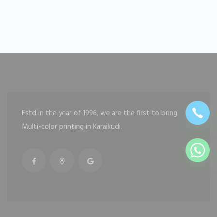
Estd in the year of 1996, we are the first to bring
Multi-color printing in Karaikudi.