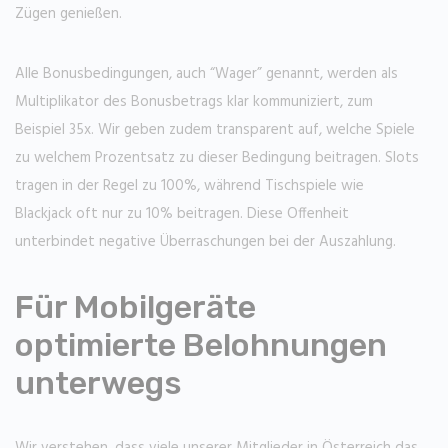
Zügen genießen.
Alle Bonusbedingungen, auch “Wager” genannt, werden als
Multiplikator des Bonusbetrags klar kommuniziert, zum
Beispiel 35x. Wir geben zudem transparent auf, welche Spiele
zu welchem Prozentsatz zu dieser Bedingung beitragen. Slots
tragen in der Regel zu 100%, während Tischspiele wie
Blackjack oft nur zu 10% beitragen. Diese Offenheit
unterbindet negative Überraschungen bei der Auszahlung.
Für Mobilgeräte
optimierte Belohnungen
unterwegs