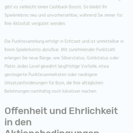
gibt es vielleicht einen Cashback-Boost. So bleibt Ihr
Spielerlebnis neu und unvorhersehbar, während Sie immer für
Ihre Aktivität vergütet werden.
Die Punktesammlung erfolgt in Echtzeit und ist unmittelbar in
Ihrem Spielerkonto abrufbar. Mit zunehmender Punktzahl
erlangen Sie neue Ränge, wie Silberstatus, Goldstatus oder
Platin. Jedes Level gewährt langfristige Vorteile, etwa
gesteigerte Punktesammelraten oder niedrigere
Umsatzanforderungen für Boni, die Ihre alltäglichen
Belohnungen nachhaltig noch lukrativer machen.
Offenheit und Ehrlichkeit
in den