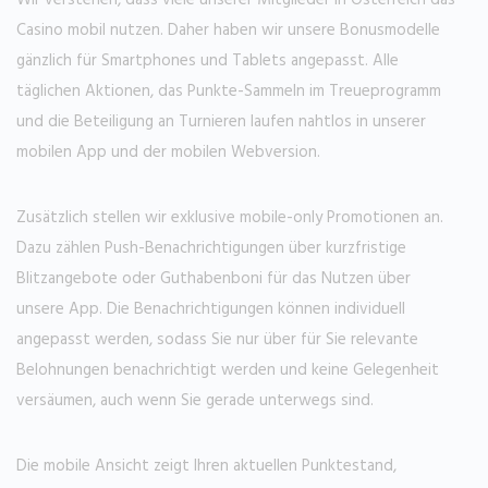
Wir verstehen, dass viele unserer Mitglieder in Österreich das
Casino mobil nutzen. Daher haben wir unsere Bonusmodelle
gänzlich für Smartphones und Tablets angepasst. Alle
täglichen Aktionen, das Punkte-Sammeln im Treueprogramm
und die Beteiligung an Turnieren laufen nahtlos in unserer
mobilen App und der mobilen Webversion.
Zusätzlich stellen wir exklusive mobile-only Promotionen an.
Dazu zählen Push-Benachrichtigungen über kurzfristige
Blitzangebote oder Guthabenboni für das Nutzen über
unsere App. Die Benachrichtigungen können individuell
angepasst werden, sodass Sie nur über für Sie relevante
Belohnungen benachrichtigt werden und keine Gelegenheit
versäumen, auch wenn Sie gerade unterwegs sind.
Die mobile Ansicht zeigt Ihren aktuellen Punktestand,