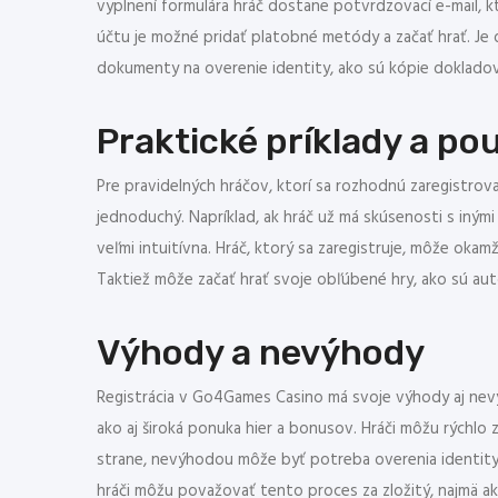
vyplnení formulára hráč dostane potvrdzovací e-mail, kt
účtu je možné pridať platobné metódy a začať hrať. Je
dokumenty na overenie identity, ako sú kópie doklado
Praktické príklady a pou
Pre pravidelných hráčov, ktorí sa rozhodnú zaregistro
jednoduchý. Napríklad, ak hráč už má skúsenosti s iným
veľmi intuitívna. Hráč, ktorý sa zaregistruje, môže oka
Taktiež môže začať hrať svoje obľúbené hry, ako sú aut
Výhody a nevýhody
Registrácia v Go4Games Casino má svoje výhody aj nev
ako aj široká ponuka hier a bonusov. Hráči môžu rýchlo z
strane, nevýhodou môže byť potreba overenia identity, 
hráči môžu považovať tento proces za zložitý, najmä a