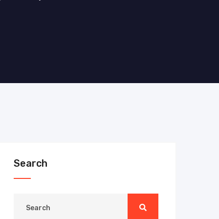
Search