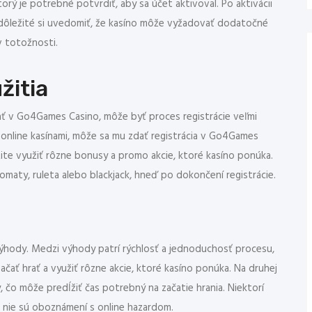
orý je potrebné potvrdiť, aby sa účet aktivoval. Po aktivácii
 dôležité si uvedomiť, že kasíno môže vyžadovať dodatočné
v totožnosti.
žitia
vať v Go4Games Casino, môže byť proces registrácie veľmi
i online kasínami, môže sa mu zdať registrácia v Go4Games
mžite využiť rôzne bonusy a promo akcie, ktoré kasíno ponúka.
omaty, ruleta alebo blackjack, hneď po dokončení registrácie.
ýhody. Medzi výhody patrí rýchlosť a jednoduchosť procesu,
ačať hrať a využiť rôzne akcie, ktoré kasíno ponúka. Na druhej
čo môže predĺžiť čas potrebný na začatie hrania. Niektorí
k nie sú oboznámení s online hazardom.