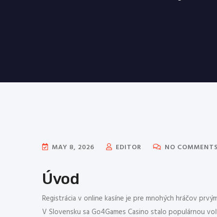
MAY 8, 2026
EDITOR
NO COMMENT
Úvod
Registrácia v online kasíne je pre mnohých hráčov prvý
V Slovensku sa Go4Games Casino stalo populárnou voľbo