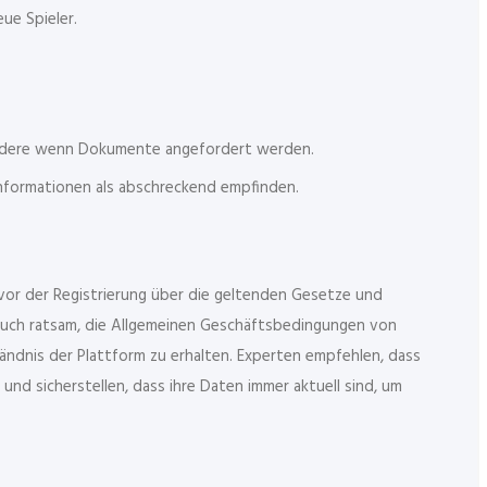
ue Spieler.
sondere wenn Dokumente angefordert werden.
Informationen als abschreckend empfinden.
h vor der Registrierung über die geltenden Gesetze und
t auch ratsam, die Allgemeinen Geschäftsbedingungen von
tändnis der Plattform zu erhalten. Experten empfehlen, dass
nd sicherstellen, dass ihre Daten immer aktuell sind, um