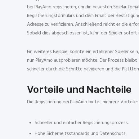
bei PlayAmo registrieren, um die neuesten Spielautom
Registrierungsformulars und dem Erhalt der Bestätigungs
Adresse zu verifizieren. Anschließend reicht er die erf
Sobald dies abgeschlossen ist, kann der Spieler sofort
Ein weiteres Beispiel könnte ein erfahrener Spieler sein
nun PlayAmo ausprobieren möchte. Der Prozess bleibt fü
schneller durch die Schritte navigieren und die Plattfor
Vorteile und Nachteile
Die Registrierung bei PlayAmo bietet mehrere Vorteile:
Schneller und einfacher Registrierungsprozess.
Hohe Sicherheitsstandards und Datenschutz.