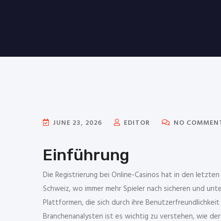
JUNE 23, 2026
EDITOR
NO COMMEN
Einführung
Die Registrierung bei Online-Casinos hat in den letzt
Schweiz, wo immer mehr Spieler nach sicheren und unte
Plattformen, die sich durch ihre Benutzerfreundlichkeit
Branchenanalysten ist es wichtig zu verstehen, wie der