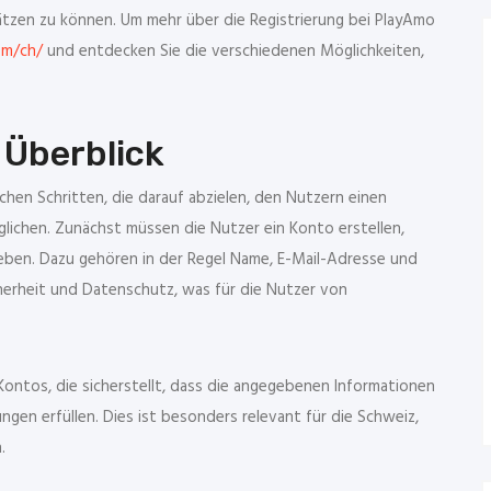
tzen zu können. Um mehr über die Registrierung bei PlayAmo
om/ch/
und entdecken Sie die verschiedenen Möglichkeiten,
 Überblick
chen Schritten, die darauf abzielen, den Nutzern einen
lichen. Zunächst müssen die Nutzer ein Konto erstellen,
eben. Dazu gehören in der Regel Name, E-Mail-Adresse und
herheit und Datenschutz, was für die Nutzer von
 Kontos, die sicherstellt, dass die angegebenen Informationen
ngen erfüllen. Dies ist besonders relevant für die Schweiz,
.