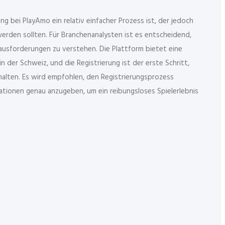
g bei PlayAmo ein relativ einfacher Prozess ist, der jedoch
werden sollten. Für Branchenanalysten ist es entscheidend,
usforderungen zu verstehen. Die Plattform bietet eine
 der Schweiz, und die Registrierung ist der erste Schritt,
halten. Es wird empfohlen, den Registrierungsprozess
rmationen genau anzugeben, um ein reibungsloses Spielerlebnis