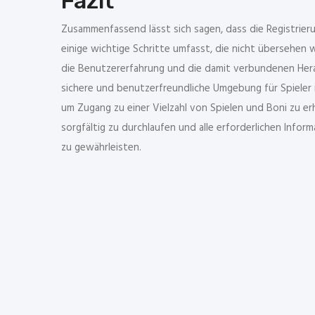
Fazit
Zusammenfassend lässt sich sagen, dass die Registrierun
einige wichtige Schritte umfasst, die nicht übersehen 
die Benutzererfahrung und die damit verbundenen Hera
sichere und benutzerfreundliche Umgebung für Spieler in
um Zugang zu einer Vielzahl von Spielen und Boni zu er
sorgfältig zu durchlaufen und alle erforderlichen Info
zu gewährleisten.