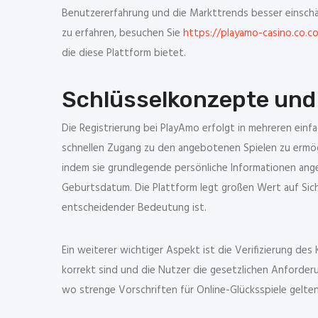
Benutzererfahrung und die Markttrends besser einschä
zu erfahren, besuchen Sie
https://playamo-casino.co.c
die diese Plattform bietet.
Schlüsselkonzepte und
Die Registrierung bei PlayAmo erfolgt in mehreren einfa
schnellen Zugang zu den angebotenen Spielen zu ermög
indem sie grundlegende persönliche Informationen ang
Geburtsdatum. Die Plattform legt großen Wert auf Sic
entscheidender Bedeutung ist.
Ein weiterer wichtiger Aspekt ist die Verifizierung des
korrekt sind und die Nutzer die gesetzlichen Anforderu
wo strenge Vorschriften für Online-Glücksspiele gelten