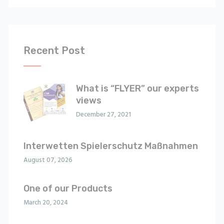
Recent Post
What is “FLYER” our experts
views
December 27, 2021
Interwetten Spielerschutz Maßnahmen
August 07, 2026
One of our Products
March 20, 2024