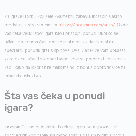
Za igrače u Srbiji koji žele kvalitetnu zabavu, Incaspin Casino
predstavlja stvarno mesto
https://incaspinn.com/sr-rs/
. Ovde
vas čeka veliki izbor igara kao i pristojni bonusi. Ukoliko se
učlanite kao novi član, odmah imate priliku da iskoristite
specijalnu ponudu gratis spinova. Ovaj članak će vam pokazati
kako da se učlanite jednostavno, koje su prednosti Incaspin-a
kao i kako da iskoristite maksimalno iz bonus dobrodošlice za
vrhunsko iskustvo.
Šta vas čeka u ponudi
igara?
Incaspin Casino nudi veliku kolekciju igara od najpoznatijih
softverskih kompanija. Na raspolaganju su vam brojni slotova