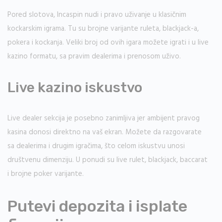
Pored slotova, Incaspin nudi i pravo uživanje u klasičnim
kockarskim igrama. Tu su brojne varijante ruleta, blackjack-a,
pokera i kockanja. Veliki broj od ovih igara možete igrati i u live
kazino formatu, sa pravim dealerima i prenosom uživo.
Live kazino iskustvo
Live dealer sekcija je posebno zanimljiva jer ambijent pravog
kasina donosi direktno na vaš ekran. Možete da razgovarate
sa dealerima i drugim igračima, što celom iskustvu unosi
društvenu dimenziju. U ponudi su live rulet, blackjack, baccarat
i brojne poker varijante.
Putevi depozita i isplate