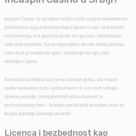
Incaspin Casino se na našem tržištu ističe svojom savremenom
platformom, koja je kreirana imajući igrače u vidu. Sa licencom
od poverenja, ova igračnica pruža fer igru kao i obezbeđuje
vaše lične podatke. Sve je napravljeno da vam olakša pristup,
tako da je pronalaženje igara i snalaženje na sajtu lako
razumljiva i jasna.
Korisnička podrška pruža se na srpskom jeziku, što rešava
svaku nedoumicu brzo i jednostavno. Iz svih ovih razloga –
obimne ponude, transparentnih uslova bonusa te
profesionalnog tima – Incaspin predstavlja pouzdan izbor za
brojne ljubitelje kockanja na mreži.
Licenca i bezbednost kao