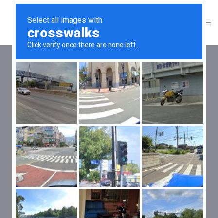
GET A QUOTE
Učlanite se odmah i
osvojite besplatne
vrtnje u Incaspin
Casino-u u Srbiji