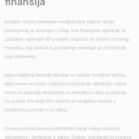
finansija
Incaspin Casino primenjuje mnogobrojne sigurne opcije
plaćanja koji su dostupni u Srbiji. Sve finansijske operacije su
zaštićene najnovijim šifrovanjem. Depoziti se obično izvršavaju
trenutno, dok period za povlačenje određuje se od metode
koju odaberete.
Najzastupljeniji metode plaćanja su tekuće i kreditne kartice,
elektronski novčanici i bankovni transakcije. Minimalni i najviši
iznosi za operacije eksplicitno su navedeni u delu za plaćanja
na stranici. Pre nego što obavite prvu uplatu, morate u
totalitetu potvrditi svoj nalog.
Provera podrazumeva podnošenje kopije vašeg osobnog
dokumenta i verifikacije o adresi. Ovakav standardni procedura