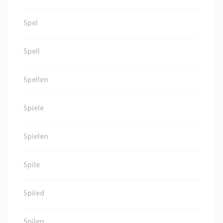
Spel
Spell
Spellen
Spiele
Spielen
Spile
Spiled
Spilen