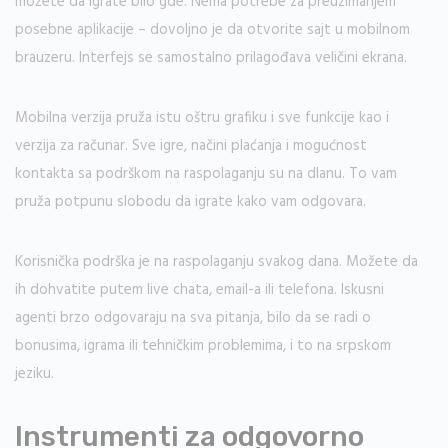
možete da igrate bilo gde. Nema potrebe za preuzimanjem
posebne aplikacije – dovoljno je da otvorite sajt u mobilnom
brauzeru. Interfejs se samostalno prilagođava veličini ekrana.
Mobilna verzija pruža istu oštru grafiku i sve funkcije kao i
verzija za računar. Sve igre, načini plaćanja i mogućnost
kontakta sa podrškom na raspolaganju su na dlanu. To vam
pruža potpunu slobodu da igrate kako vam odgovara.
Korisnička podrška je na raspolaganju svakog dana. Možete da
ih dohvatite putem live chata, email-a ili telefona. Iskusni
agenti brzo odgovaraju na sva pitanja, bilo da se radi o
bonusima, igrama ili tehničkim problemima, i to na srpskom
jeziku.
Instrumenti za odgovorno