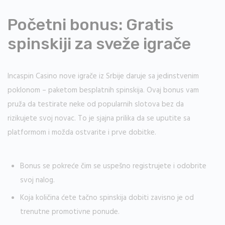
Početni bonus: Gratis
spinskiji za sveže igrače
Incaspin Casino nove igrače iz Srbije daruje sa jedinstvenim
poklonom – paketom besplatnih spinskija. Ovaj bonus vam
pruža da testirate neke od popularnih slotova bez da
rizikujete svoj novac. To je sjajna prilika da se uputite sa
platformom i možda ostvarite i prve dobitke.
Bonus se pokreće čim se uspešno registrujete i odobrite
svoj nalog.
Koja količina ćete tačno spinskija dobiti zavisno je od
trenutne promotivne ponude.