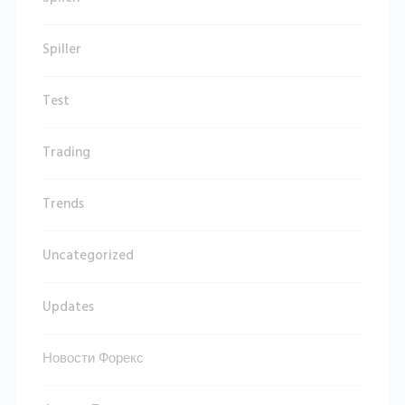
Spiller
Test
Trading
Trends
Uncategorized
Updates
Новости Форекс