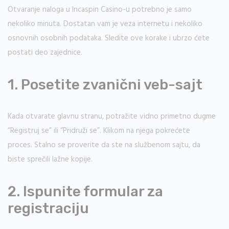
Otvaranje naloga u Incaspin Casino-u potrebno je samo
nekoliko minuta. Dostatan vam je veza internetu i nekoliko
osnovnih osobnih podataka. Sledite ove korake i ubrzo ćete
postati deo zajednice.
1. Posetite zvanični veb-sajt
Kada otvarate glavnu stranu, potražite vidno primetno dugme
“Registruj se” ili “Pridruži se”. Klikom na njega pokrećete
proces. Stalno se proverite da ste na službenom sajtu, da
biste sprečili lažne kopije.
2. Ispunite formular za
registraciju