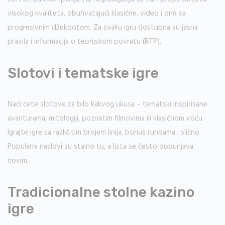
visokog kvaliteta, obuhvatajući klasične, video i one sa
progresivnim džekpotom. Za svaku igru dostupna su jasna
pravila i informacija o teorijskom povratu (RTP).
Slotovi i tematske igre
Naći ćete slotove za bilo kakvog ukusa – tematski inspirisane
avanturama, mitologiji, poznatim filmovima ili klasičnom voću.
Igrajte igre sa različitim brojem linija, bonus rundama i slično.
Popularni naslovi su stalno tu, a lista se često dopunjava
novim.
Tradicionalne stolne kazino
igre