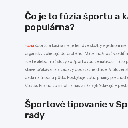
Čo je to fúzia športu a 
populárna?
Fúzia
športu a kasína nie je len dve služby v jednom men
organicky vplietajú do druhého. Máte možnosť vsadiť na
rulete alebo hrať sloty so športovou tematikou. Táto p
stave očakávania a zábavy podstatne dlhšie. V Slovens
padá na úrodnú pôdu. Poskytuje totiž priamy prechod 
šťastia. Priamo to mnohí z nás z nás vyhľadávajú – pest
Športové tipovanie v Sp
rady