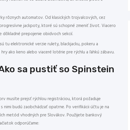
vky rôznych automatov. Od klasických trojvalcových, cez
progresívne jackpoty, ktoré sú schopné zmeniť život. Viacero
 dôkladné prepojenie obidvoch sekcií.
ú tu elektronické verzie rulety, blackjacku, pokeru a
 hry ako keno alebo viaceré lotérie pre rýchlu a ľahkú zábavu.
 Ako sa pustiť so Spinstein
prv musíte prejsť rýchlou registráciou, ktorá požaduje
s nimi budú zaobchádzať opatrne. Po verifikácii účtu je na
ých metód vhodných pre Slovákov. Použijete bankový
 začiatok odporúčame: