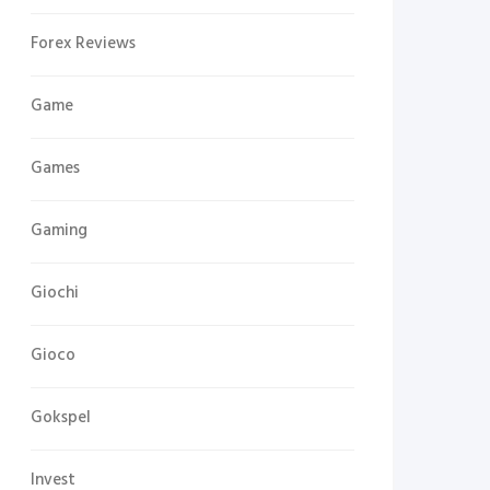
Forex Reviews
Game
Games
Gaming
Giochi
Gioco
Gokspel
Invest