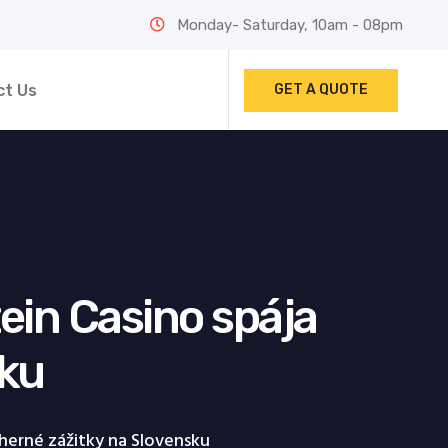
Monday- Saturday, 10am - 08pm
ct Us
GET A QUOTE
ein Casino spája
sku
 herné zážitky na Slovensku