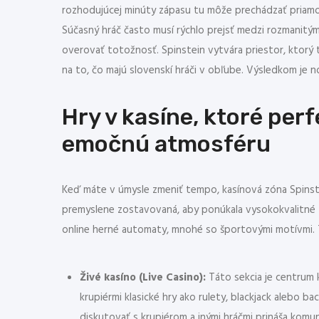
rozhodujúcej minúty zápasu tu môže prechádzať priamo 
Súčasný hráč často musí rýchlo prejsť medzi rozmanitým
overovať totožnosť. Spinstein vytvára priestor, ktor
na to, čo majú slovenskí hráči v obľube. Výsledkom je no
Hry v kasíne, ktoré per
emočnú atmosféru
Keď máte v úmysle zmeniť tempo, kasínová zóna Spinstei
premyslene zostavovaná, aby ponúkala vysokokvalitné zá
online herné automaty, mnohé so športovými motívmi.
Živé kasíno (Live Casino):
Táto sekcia je centrum 
krupiérmi klasické hry ako rulety, blackjack alebo 
diskutovať s krupiérom a inými hráčmi prináša komun