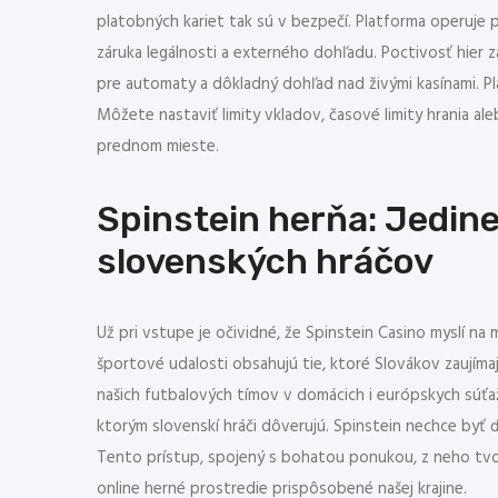
platobných kariet tak sú v bezpečí. Platforma operuje p
záruka legálnosti a externého dohľadu. Poctivosť hier 
pre automaty a dôkladný dohľad nad živými kasínami. P
Môžete nastaviť limity vkladov, časové limity hrania al
prednom mieste.
Spinstein herňa: Jedin
slovenských hráčov
Už pri vstupe je očividné, že Spinstein Casino myslí na 
športové udalosti obsahujú tie, ktoré Slovákov zaujímaj
našich futbalových tímov v domácich i európskych súťa
ktorým slovenskí hráči dôverujú. Spinstein nechce byť 
Tento prístup, spojený s bohatou ponukou, z neho tvor
online herné prostredie prispôsobené našej krajine.