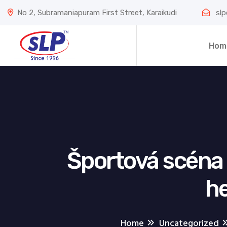
No 2, Subramaniapuram First Street, Karaikudi
slp
Hom
Športová scéna 
he
Home
Uncategorized