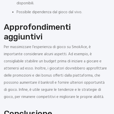
disponibili.
Possibile dipendenza dal gioco dal vivo.
Approfondimenti
aggiuntivi
Per massimizzare l’esperienza di gioco su SmokAce, è
importante considerare alcuni aspetti. Ad esempio, è
consigliabile stabilire un budget prima di iniziare a giocare e
attenersi ad esso. Inoltre, i giocatori dovrebbero approfittare
delle promozioni e dei bonus offerti dalla piattaforma, che
possono aumentare il bankroll e fornire ulteriori opportunità
di gioco. Infine, è utile seguire le tendenze e le strategie di
gioco, per rimanere competitivi e migliorare le proprie abilità.
Conclusione