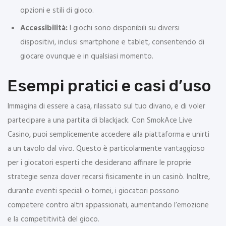
opzioni e stili di gioco.
Accessibilità:
I giochi sono disponibili su diversi
dispositivi, inclusi smartphone e tablet, consentendo di
giocare ovunque e in qualsiasi momento.
Esempi pratici e casi d’uso
Immagina di essere a casa, rilassato sul tuo divano, e di voler
partecipare a una partita di blackjack. Con SmokAce Live
Casino, puoi semplicemente accedere alla piattaforma e unirti
a un tavolo dal vivo. Questo è particolarmente vantaggioso
per i giocatori esperti che desiderano affinare le proprie
strategie senza dover recarsi fisicamente in un casinò. Inoltre,
durante eventi speciali o tornei, i giocatori possono
competere contro altri appassionati, aumentando l’emozione
e la competitività del gioco.