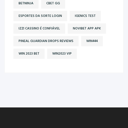
BETNINJA
CBET GG
ESPORTES DA SORTE LOGIN
IGENICS TEST
IZZI CASSINO É CONFIÁVEL
NOVIBET APP APK
PINEAL GUARDIAN DROPS REVIEWS
WIN444
WIN 2023 BET
WIN2023 VIP