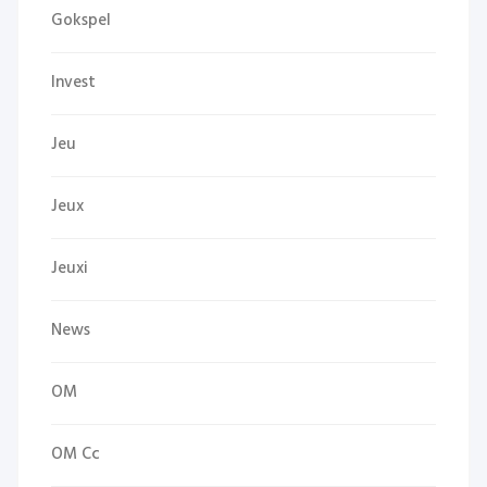
Gokspel
Invest
Jeu
Jeux
Jeuxi
News
OM
OM Cc