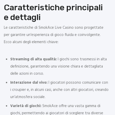
Caratteristiche principali
e dettagli
Le caratteristiche di SmokAce Live Casino sono progettate
per garantire un’esperienza di gioco fluida e coinvolgente.
Ecco alcuni degli elementi chiave:
Streaming di alta qualità:
I giochi sono trasmessi in alta
definizione, garantendo una visione chiara e dettagliata
delle azioni in corso.
Interazione dal vivo:
I giocatori possono comunicare con
i croupier e, in alcuni casi, anche con altri giocatori, creando
un’atmosfera sociale.
Varietà di giochi:
SmokAce offre una vasta gamma di
giochi, permettendo ai giocatori di scegliere tra diverse