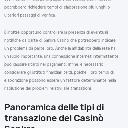
potrebbero richiedere tempi di elaborazione più lunghi o
ulteriori passaggi di verifica.
È inoltre opportuno controllare la presenza di eventuali
notifiche da parte di Sankra Casino che potrebbero indicare
un problema da parte loro. Anche la affidabilità della rete ha
un ruolo importante; una connessione internet intermittente
può causare ritardi nei pagamenti. Infine, è necessario
considerare gli istituti finanziari terzi, poiché i loro tempi di
elaborazione possono essere un fattore determinante nella
risoluzione dei problemi relativi alle transazioni.
Panoramica delle tipi di
transazione del Casinò