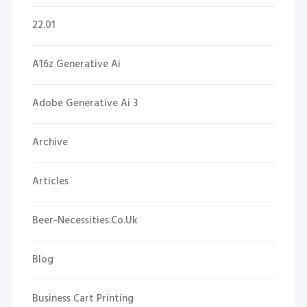
22.01
A16z Generative Ai
Adobe Generative Ai 3
Archive
Articles
Beer-Necessities.co.uk
Blog
Business Cart Printing