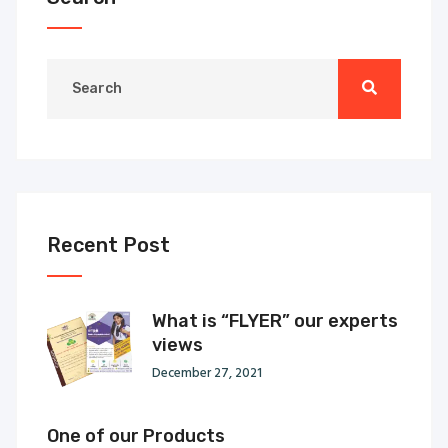
Recent Post
What is “FLYER” our experts
views
December 27, 2021
One of our Products