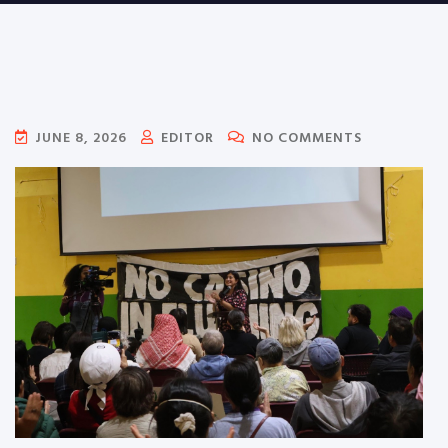
JUNE 8, 2026
EDITOR
NO COMMENTS