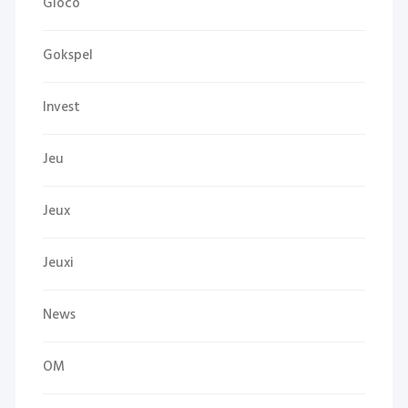
Gioco
Gokspel
Invest
Jeu
Jeux
Jeuxi
News
OM