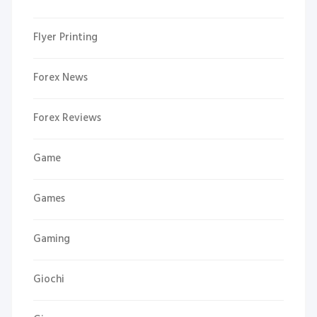
Flyer Printing
Forex News
Forex Reviews
Game
Games
Gaming
Giochi