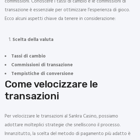
commissioni. Conoscere i tassi di cambio e le commissioni di
transazione è essenziale per ottimizzare l’esperienza di gioco.
Ecco alcuni aspetti chiave da tenere in considerazione:
Scelta della valuta
Tassi di cambio
Commissioni di transazione
Tempistiche di conversione
Come velocizzare le
transazioni
Per velocizzare le transazioni al Sankra Casino, possiamo
adottare molteplici strategie che snelliscono il processo.
Innanzitutto, la scelta del metodo di pagamento più adatto è