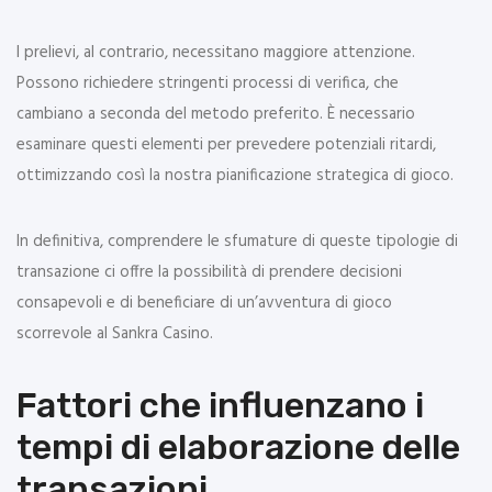
I prelievi, al contrario, necessitano maggiore attenzione.
Possono richiedere stringenti processi di verifica, che
cambiano a seconda del metodo preferito. È necessario
esaminare questi elementi per prevedere potenziali ritardi,
ottimizzando così la nostra pianificazione strategica di gioco.
In definitiva, comprendere le sfumature di queste tipologie di
transazione ci offre la possibilità di prendere decisioni
consapevoli e di beneficiare di un’avventura di gioco
scorrevole al Sankra Casino.
Fattori che influenzano i
tempi di elaborazione delle
transazioni