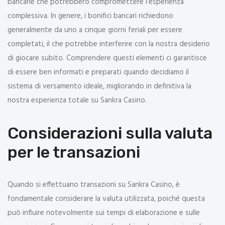
bancarie che potrebbero compromettere l’esperienza
complessiva. In genere, i bonifici bancari richiedono
generalmente da uno a cinque giorni feriali per essere
completati, il che potrebbe interferire con la nostra desiderio
di giocare subito. Comprendere questi elementi ci garantisce
di essere ben informati e preparati quando decidiamo il
sistema di versamento ideale, migliorando in definitiva la
nostra esperienza totale su Sankra Casino.
Considerazioni sulla valuta
per le transazioni
Quando si effettuano transazioni su Sankra Casino, è
fondamentale considerare la valuta utilizzata, poiché questa
può influire notevolmente sui tempi di elaborazione e sulle