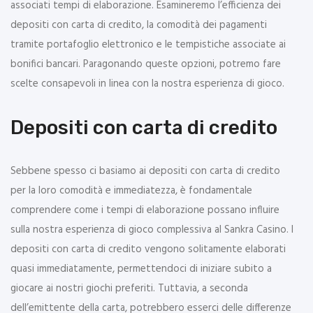
associati tempi di elaborazione. Esamineremo l’efficienza dei
depositi con carta di credito, la comodità dei pagamenti
tramite portafoglio elettronico e le tempistiche associate ai
bonifici bancari. Paragonando queste opzioni, potremo fare
scelte consapevoli in linea con la nostra esperienza di gioco.
Depositi con carta di credito
Sebbene spesso ci basiamo ai depositi con carta di credito
per la loro comodità e immediatezza, è fondamentale
comprendere come i tempi di elaborazione possano influire
sulla nostra esperienza di gioco complessiva al Sankra Casino. I
depositi con carta di credito vengono solitamente elaborati
quasi immediatamente, permettendoci di iniziare subito a
giocare ai nostri giochi preferiti. Tuttavia, a seconda
dell’emittente della carta, potrebbero esserci delle differenze