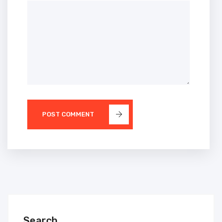
POST COMMENT
Search