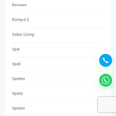
Reviews
Richard Z
Sober Living
Spel
Spell
Spellen
Spiele
Spielen