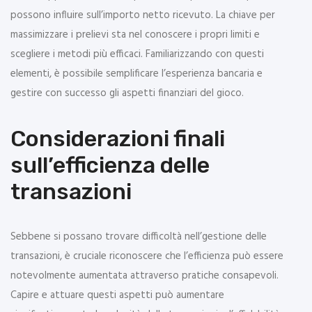
possono influire sull’importo netto ricevuto. La chiave per
massimizzare i prelievi sta nel conoscere i propri limiti e
scegliere i metodi più efficaci. Familiarizzando con questi
elementi, è possibile semplificare l’esperienza bancaria e
gestire con successo gli aspetti finanziari del gioco.
Considerazioni finali
sull’efficienza delle
transazioni
Sebbene si possano trovare difficoltà nell’gestione delle
transazioni, è cruciale riconoscere che l’efficienza può essere
notevolmente aumentata attraverso pratiche consapevoli.
Capire e attuare questi aspetti può aumentare