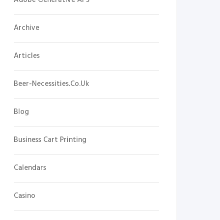
Adobe Generative Ai 3
Archive
Articles
Beer-Necessities.co.uk
Blog
Business Cart Printing
Calendars
Casino