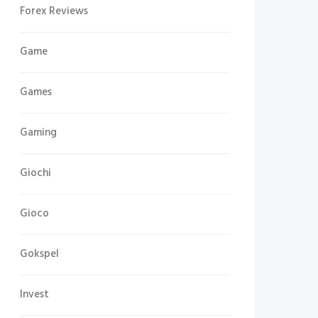
Forex Reviews
Game
Games
Gaming
Giochi
Gioco
Gokspel
Invest