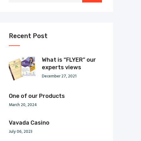
Recent Post
What is “FLYER” our
experts views
December 27, 2021
One of our Products
March 20, 2024
Vavada Casino
July 06, 2023