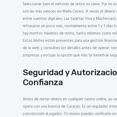
Seleccionar bien el método de retiro es clave. Por mi exper
son las más veloces en Mafia Casino. A veces el dinero
entre cuentas digitales. Las tarjetas Visa y Mastercard,
retrasarse un poco más, normalmente entre 1 y 3 días h
hay montos máximos de retiro, tanto mínimos como máx
Estos límites están presentes para una gestión financi
de la web y consultes los detalles antes de operar: tie
sorpresas y escojas la opción que más te beneficie segú
Seguridad y Autorizacio
Confianza
Antes de meter dinero en cualquier casino online, yo si
opera con una licencia de Curaçao. Es un regulador inte
y protección al jugador. Tú mismo puedes verificarlo en