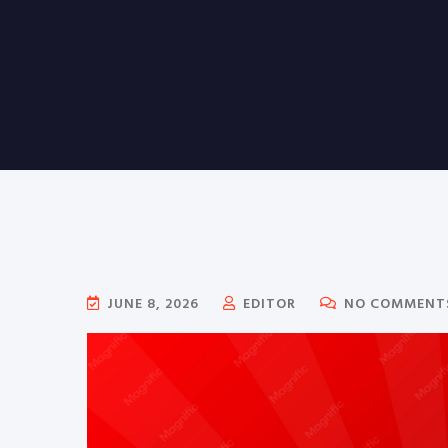
JUNE 8, 2026
EDITOR
NO COMMENT