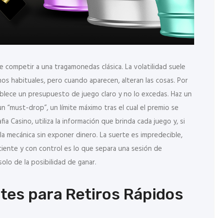
 competir a una tragamonedas clásica. La volatilidad suele
s habituales, pero cuando aparecen, alteran las cosas. Por
tablece un presupuesto de juego claro y no lo excedas. Haz un
n “must-drop”, un límite máximo tras el cual el premio se
ia Casino, utiliza la información que brinda cada juego y, si
 mecánica sin exponer dinero. La suerte es impredecible,
iente y con control es lo que separa una sesión de
olo de la posibilidad de ganar.
ites para Retiros Rápidos