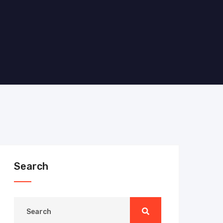
Search