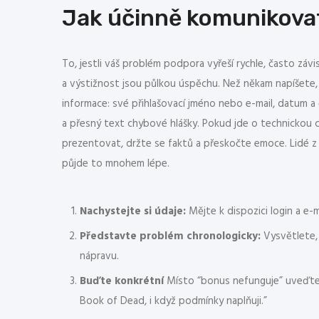
Jak účinně komunikova
To, jestli váš problém podpora vyřeší rychle, často závi
a výstižnost jsou půlkou úspěchu. Než někam napíšete, 
informace: své přihlašovací jméno nebo e-mail, datum a ča
a přesný text chybové hlášky. Pokud jde o technickou
prezentovat, držte se faktů a přeskočte emoce. Lidé z 
půjde to mnohem lépe.
Nachystejte si údaje:
Mějte k dispozici login a e-
Představte problém chronologicky:
Vysvětlete, 
nápravu.
Buďte konkrétní
Místo “bonus nefunguje” uveďte
Book of Dead, i když podmínky naplňuji.”