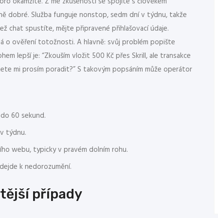
skoro okamžitě. Z mé zkušenosti se spojíte s člověkem
dně dobré. Služba funguje nonstop, sedm dní v týdnu, takže
ž chat spustíte, mějte připravené přihlašovací údaje.
o ověření totožnosti. A hlavně: svůj problém popište
em lepší je: “Zkouším vložit 500 Kč přes Skrill, ale transakce
ůžete mi prosím poradit?” S takovým popsáním může operátor
 do 60 sekund.
 v týdnu.
ního webu, typicky v pravém dolním rohu.
edejde k nedorozumění.
tější případy