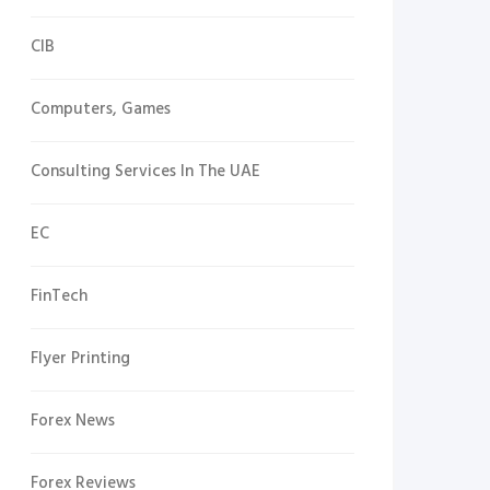
CIB
Computers, Games
Consulting Services In The UAE
EC
FinTech
Flyer Printing
Forex News
Forex Reviews