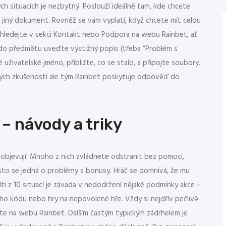
tých situacích je nezbytný. Poslouží ideálně tam, kde chcete
jiný dokument. Rovněž se vám vyplatí, když chcete mít celou
 hledejte v sekci Kontakt nebo Podpora na webu Rainbet, ať
y: do předmětu uveďte výstižný popis (třeba “Problém s
uživatelské jméno, přibližte, co se stalo, a připojte soubory.
mých zkušeností ale tým Rainbet poskytuje odpověď do
 – návody a triky
le objevují. Mnoho z nich zvládnete odstranit bez pomoci,
asto se jedná o problémy s bonusy. Hráč se domnívá, že mu
ti z 10 situací je závada v nedodržení nějaké podmínky akce –
 kódu nebo hry na nepovolené hře. Vždy si nejdřív pečlivě
íte na webu Rainbet. Dalším častým typickým zádrhelem je