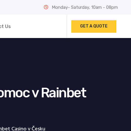
Monday- Saturday, 10am - 08pm
ct Us
GET A QUOTE
pomoc v Rainbet
inbet Casino v Česku