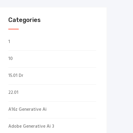
Categories
1
10
15.01 Dr
22.01
A16z Generative Ai
Adobe Generative Ai 3