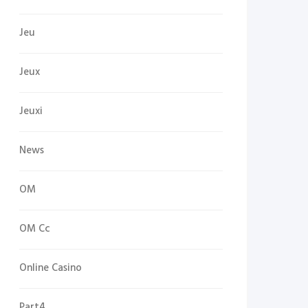
Jeu
Jeux
Jeuxi
News
OM
OM Cc
Online Casino
Part4