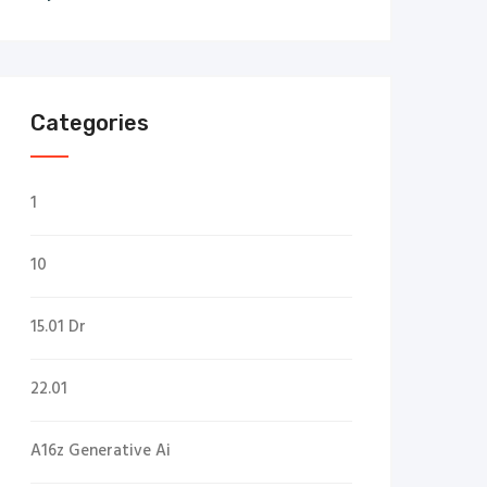
Categories
1
10
15.01 Dr
22.01
A16z Generative Ai