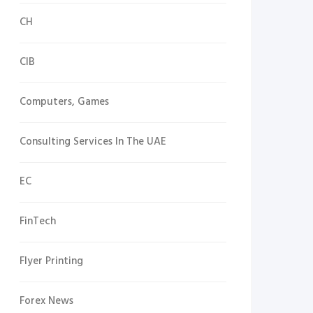
CH
CIB
Computers, Games
Consulting Services In The UAE
EC
FinTech
Flyer Printing
Forex News