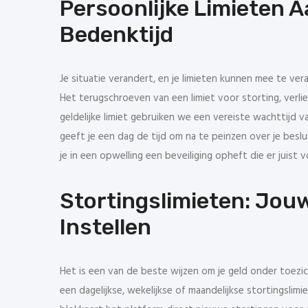
Persoonlijke Limieten 
Bedenktijd
Je situatie verandert, en je limieten kunnen mee te ver
Het terugschroeven van een limiet voor storting, verlie
geldelijke limiet gebruiken we een vereiste wachttijd 
geeft je een dag de tijd om na te peinzen over je beslu
je in een opwelling een beveiliging opheft die er juist v
Stortingslimieten: Jou
Instellen
Het is een van de beste wijzen om je geld onder toezic
een dagelijkse, wekelijkse of maandelijkse stortingslimi