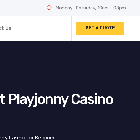
Monday- Saturday, 10am - 08pm
ct Us
GET A QUOTE
t Playjonny Casino
nny Casino for Belgium