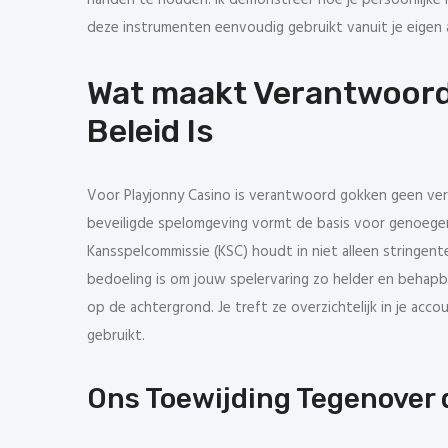
handen te houden. Ik demonstreer hoe je persoonlijke l
deze instrumenten eenvoudig gebruikt vanuit je eigen 
Wat maakt Verantwoord
Beleid Is
Voor Playjonny Casino is verantwoord gokken geen ver
beveiligde spelomgeving vormt de basis voor genoegen d
Kansspelcommissie (KSC) houdt in niet alleen stringente 
bedoeling is om jouw spelervaring zo helder en behapb
op de achtergrond. Je treft ze overzichtelijk in je acc
gebruikt.
Ons Toewijding Tegenover 