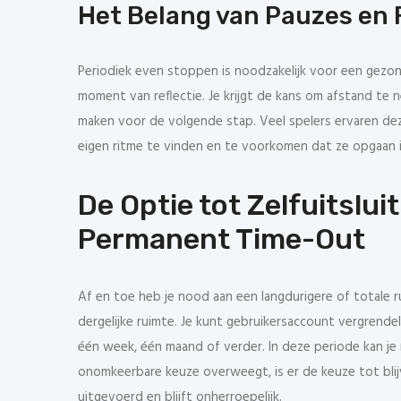
Het Belang van Pauzes en 
Periodiek even stoppen is noodzakelijk voor een gezon
moment van reflectie. Je krijgt de kans om afstand te 
maken voor de volgende stap. Veel spelers ervaren deze
eigen ritme te vinden en te voorkomen dat ze opgaan in 
De Optie tot Zelfuitsluit
Permanent Time-Out
Af en toe heb je nood aan een langdurigere of totale r
dergelijke ruimte. Je kunt gebruikersaccount vergrende
één week, één maand of verder. In deze periode kan je 
onomkeerbare keuze overweegt, is er de keuze tot blijve
uitgevoerd en blijft onherroepelijk.