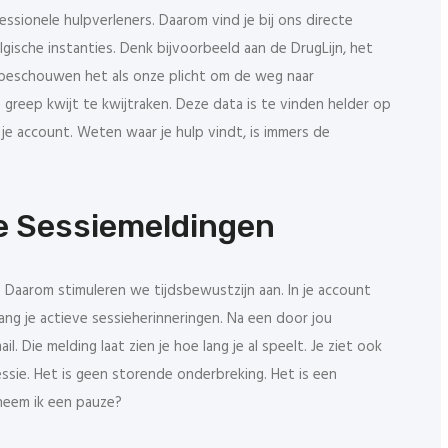
fessionele hulpverleners. Daarom vind je bij ons directe
gische instanties. Denk bijvoorbeeld aan de DrugLijn, het
 beschouwen het als onze plicht om de weg naar
 greep kwijt te kwijtraken. Deze data is te vinden helder op
e account. Weten waar je hulp vindt, is immers de
ve Sessiemeldingen
. Daarom stimuleren we tijdsbewustzijn aan. In je account
vang je actieve sessieherinneringen. Na een door jou
ail. Die melding laat zien je hoe lang je al speelt. Je ziet ook
essie. Het is geen storende onderbreking. Het is een
neem ik een pauze?