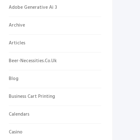
Adobe Generative Ai 3
Archive
Articles
Beer-Necessities.co.uk
Blog
Business Cart Printing
Calendars
Casino