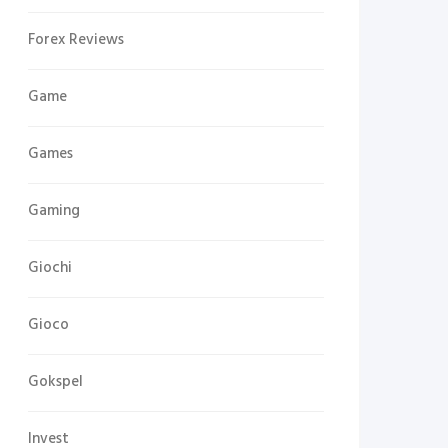
Forex Reviews
Game
Games
Gaming
Giochi
Gioco
Gokspel
Invest