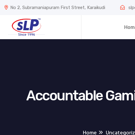
No 2, Subramaniapuram First Street, Karaikudi
slp
Hom
Accountable Gamin
Home
Uncategori