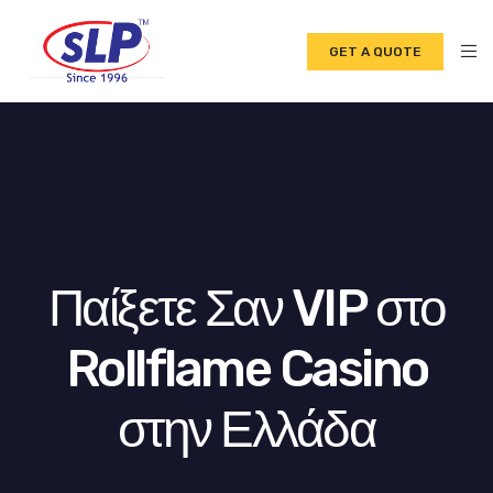
GET A QUOTE
Παίξετε Σαν VIP στο
Rollflame Casino
στην Ελλάδα