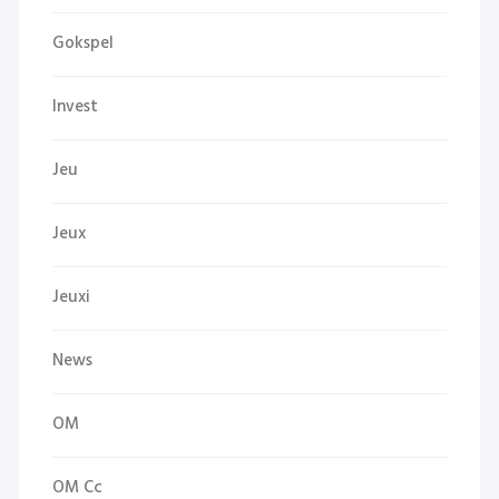
Gokspel
Invest
Jeu
Jeux
Jeuxi
News
OM
OM Cc