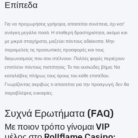
Επίπεδα
Για να προχωρήσεις γρήγορα, απαιτείται συνέπεια, όχι κατ’
ανάγκη μεγάλα ποσά. Η σταθερή δραστηριότητα, ακόμα και
με μικρά στοιχήματα, μαζεύει πόντους αδιάκοπα. Μην
παραμελείς τις προσωπικές προσφορές και τους
διαγωνισμούς που σου στέλνουν. Πολλές φορές περιέχουν
επιπλέον πόντους πιστότητας. Το πιο ουσιώδες βήμα; Να
καταλάβεις πλήρως τους όρους του κάθε επιπέδου.
Γνωρίζοντας ακριβώς τι απαιτείται για την προαγωγή, δεν θα
παραβλέψεις ευκαιρίες.
Συχνά Ερωτήματα (FAQ)
Με ποιον τρόπο γίνομαι VIP
μέλος στο Rollflame Casino;