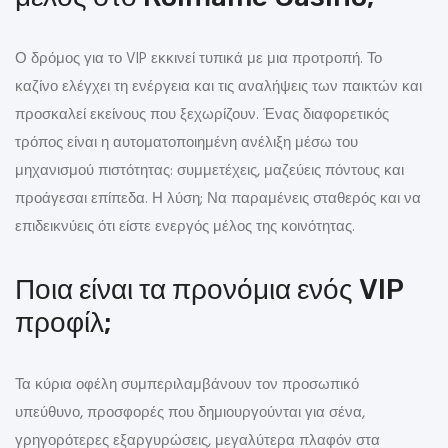
Ο δρόμος για το VIP εκκινεί τυπικά με μια προτροπή. Το
καζίνο ελέγχει τη ενέργεια και τις αναλήψεις των παικτών και
προσκαλεί εκείνους που ξεχωρίζουν. Ένας διαφορετικός
τρόπος είναι η αυτοματοποιημένη ανέλιξη μέσω του
μηχανισμού πιστότητας: συμμετέχεις, μαζεύεις πόντους και
προάγεσαι επίπεδα. Η λύση; Να παραμένεις σταθερός και να
επιδεικνύεις ότι είστε ενεργός μέλος της κοινότητας.
Ποια είναι τα προνόμια ενός VIP
προφίλ;
Τα κύρια οφέλη συμπεριλαμβάνουν τον προσωπικό
υπεύθυνο, προσφορές που δημιουργούνται για σένα,
γρηγορότερες εξαργυρώσεις, μεγαλύτερα πλαφόν στα