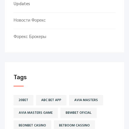
Updates
Новости Форекс
Форекс Брокеры
Tags
20BET
ABC BET APP
AVIA MASTERS
AVIA MASTERS GAME
BBWBET OFICIAL
BEONBET CASINO
BETBOOM CASSINO