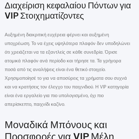
Διαχείριση κεφαλαίου Πόντων για
VIP Στοιχηματίζοντες
Αυξημένη διακριτική ευχέρεια φέρνει και αυξημένη
υποχρέωση. Το να έχεις υψηλότερα πλαφόν δεν υποδηλώνει
ότι χρειάζεται να τα εξαντλείς σε κάθε συνεδρία. Όρισε
ατομικά πλαφόν ανά περίοδο και τήρησε τα. Τα γρήγορα
ποσά από τις αναλήψεις είναι ένα θετικό στοιχείο.
Χρησιμοποίησέ το για να αποσύρεις τα χρήματα σου συχνά
και να κρατήσεις τον έλεγχο του παιχνιδιού. Η VIP κατηγορία
είναι ένα εργαλείο για πιο υπολογισμένο, όχι πιο
απερίσκεπτο, παιχνίδι καζίνο.
Μοναδικά Μπόνους και
Προσφορές για VIP Μέλη