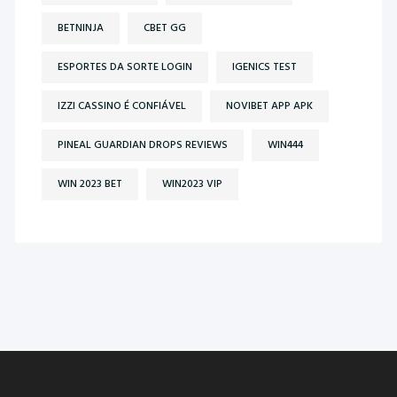
BETNINJA
CBET GG
ESPORTES DA SORTE LOGIN
IGENICS TEST
IZZI CASSINO É CONFIÁVEL
NOVIBET APP APK
PINEAL GUARDIAN DROPS REVIEWS
WIN444
WIN 2023 BET
WIN2023 VIP