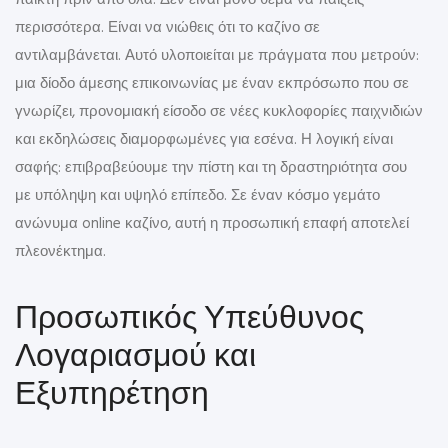
παίκτη πριν από όλα. Δεν είναι μόνο θέμα να παίξεις
περισσότερα. Είναι να νιώθεις ότι το καζίνο σε
αντιλαμβάνεται. Αυτό υλοποιείται με πράγματα που μετρούν:
μια δίοδο άμεσης επικοινωνίας με έναν εκπρόσωπο που σε
γνωρίζει, προνομιακή είσοδο σε νέες κυκλοφορίες παιχνιδιών
και εκδηλώσεις διαμορφωμένες για εσένα. Η λογική είναι
σαφής: επιβραβεύουμε την πίστη και τη δραστηριότητα σου
με υπόληψη και υψηλό επίπεδο. Σε έναν κόσμο γεμάτο
ανώνυμα online καζίνο, αυτή η προσωπική επαφή αποτελεί
πλεονέκτημα.
Προσωπικός Υπεύθυνος
Λογαριασμού και
Εξυπηρέτηση