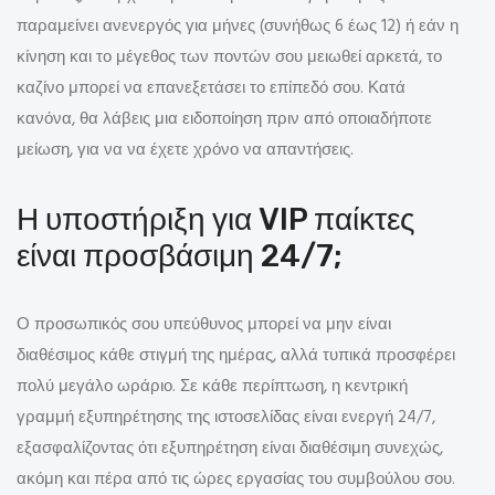
παραμείνει ανενεργός για μήνες (συνήθως 6 έως 12) ή εάν η
κίνηση και το μέγεθος των ποντών σου μειωθεί αρκετά, το
καζίνο μπορεί να επανεξετάσει το επίπεδό σου. Κατά
κανόνα, θα λάβεις μια ειδοποίηση πριν από οποιαδήποτε
μείωση, για να να έχετε χρόνο να απαντήσεις.
Η υποστήριξη για VIP παίκτες
είναι προσβάσιμη 24/7;
Ο προσωπικός σου υπεύθυνος μπορεί να μην είναι
διαθέσιμος κάθε στιγμή της ημέρας, αλλά τυπικά προσφέρει
πολύ μεγάλο ωράριο. Σε κάθε περίπτωση, η κεντρική
γραμμή εξυπηρέτησης της ιστοσελίδας είναι ενεργή 24/7,
εξασφαλίζοντας ότι εξυπηρέτηση είναι διαθέσιμη συνεχώς,
ακόμη και πέρα από τις ώρες εργασίας του συμβούλου σου.