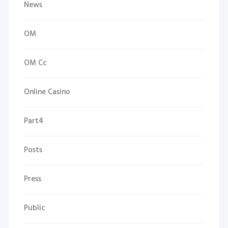
News
OM
OM Cc
Online Casino
Part4
Posts
Press
Public