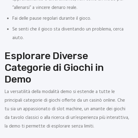
“allenarsi” a vincere denaro reale.
Fai delle pause regolari durante il gioco.
Se senti che il gioco sta diventando un problema, cerca
aiuto.
Esplorare Diverse
Categorie di Giochi in
Demo
La versatilità della modalità demo si estende a tutte le
principali categorie di giochi offerte da un casinò online. Che
tu sia un appassionato di slot machine, un amante dei giochi
da tavolo classici o alla ricerca di un’esperienza più interattiva,
la demo ti permette di esplorare senza limiti.