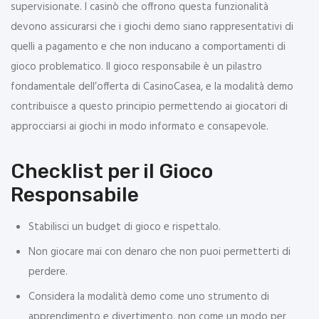
supervisionate. I casinò che offrono questa funzionalità
devono assicurarsi che i giochi demo siano rappresentativi di
quelli a pagamento e che non inducano a comportamenti di
gioco problematico. Il gioco responsabile è un pilastro
fondamentale dell’offerta di CasinoCasea, e la modalità demo
contribuisce a questo principio permettendo ai giocatori di
approcciarsi ai giochi in modo informato e consapevole.
Checklist per il Gioco
Responsabile
Stabilisci un budget di gioco e rispettalo.
Non giocare mai con denaro che non puoi permetterti di
perdere.
Considera la modalità demo come uno strumento di
apprendimento e divertimento, non come un modo per