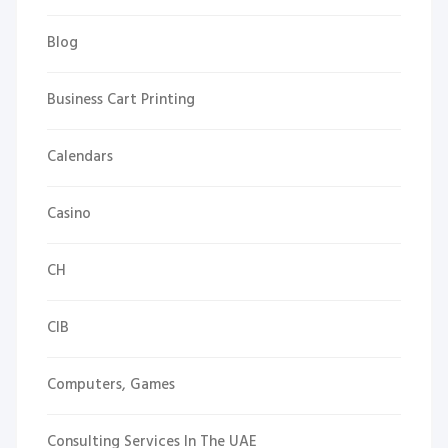
Blog
Business Cart Printing
Calendars
Casino
CH
CIB
Computers, Games
Consulting Services In The UAE