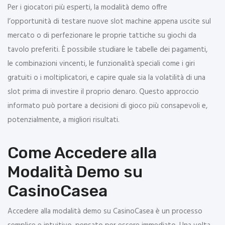
Per i giocatori più esperti, la modalità demo offre
l’opportunità di testare nuove slot machine appena uscite sul
mercato o di perfezionare le proprie tattiche su giochi da
tavolo preferiti. È possibile studiare le tabelle dei pagamenti,
le combinazioni vincenti, le funzionalità speciali come i giri
gratuiti o i moltiplicatori, e capire quale sia la volatilità di una
slot prima di investire il proprio denaro. Questo approccio
informato può portare a decisioni di gioco più consapevoli e,
potenzialmente, a migliori risultati.
Come Accedere alla
Modalità Demo su
CasinoCasea
Accedere alla modalità demo su CasinoCasea è un processo