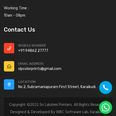
Working Time :
10am - 08pm
Contact Us
MOBILE NUMBER
+91 94862 27777
EMAIL ADDRESS
slpcolorprints@gmail.com
LOCATION
No 2, Subramaniapuram First Street, Karaikudi.
Copyright ©2022 Sri Lakshmi Printers. All Rights Reserved.
Designed & Developed By WBC Software Lab, Karaikudi.