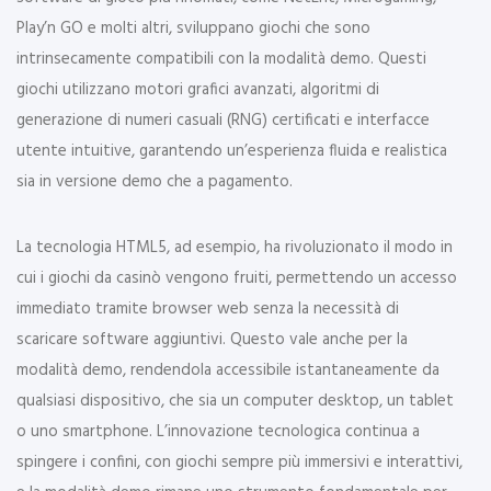
Play’n GO e molti altri, sviluppano giochi che sono
intrinsecamente compatibili con la modalità demo. Questi
giochi utilizzano motori grafici avanzati, algoritmi di
generazione di numeri casuali (RNG) certificati e interfacce
utente intuitive, garantendo un’esperienza fluida e realistica
sia in versione demo che a pagamento.
La tecnologia HTML5, ad esempio, ha rivoluzionato il modo in
cui i giochi da casinò vengono fruiti, permettendo un accesso
immediato tramite browser web senza la necessità di
scaricare software aggiuntivi. Questo vale anche per la
modalità demo, rendendola accessibile istantaneamente da
qualsiasi dispositivo, che sia un computer desktop, un tablet
o uno smartphone. L’innovazione tecnologica continua a
spingere i confini, con giochi sempre più immersivi e interattivi,