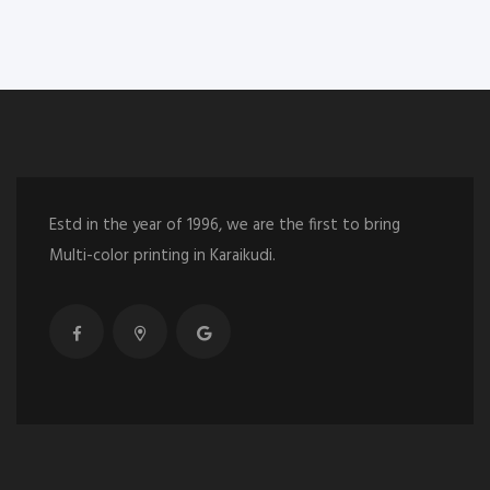
Estd in the year of 1996, we are the first to bring
Multi-color printing in Karaikudi.