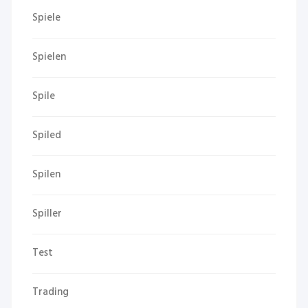
Spiele
Spielen
Spile
Spiled
Spilen
Spiller
Test
Trading