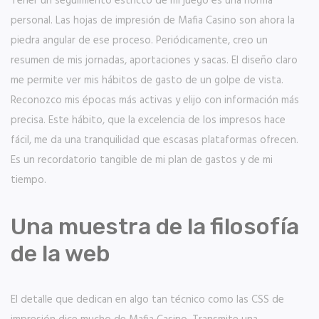
Tener un seguimiento estricto de mi juego es una norma
personal. Las hojas de impresión de Mafia Casino son ahora la
piedra angular de ese proceso. Periódicamente, creo un
resumen de mis jornadas, aportaciones y sacas. El diseño claro
me permite ver mis hábitos de gasto de un golpe de vista.
Reconozco mis épocas más activas y elijo con información más
precisa. Este hábito, que la excelencia de los impresos hace
fácil, me da una tranquilidad que escasas plataformas ofrecen.
Es un recordatorio tangible de mi plan de gastos y de mi
tiempo.
Una muestra de la filosofía
de la web
El detalle que dedican en algo tan técnico como las CSS de