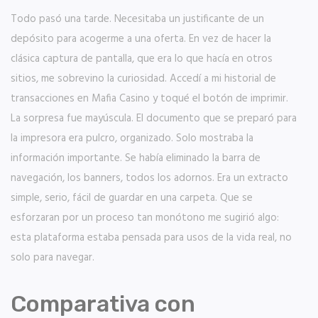
Todo pasó una tarde. Necesitaba un justificante de un
depósito para acogerme a una oferta. En vez de hacer la
clásica captura de pantalla, que era lo que hacía en otros
sitios, me sobrevino la curiosidad. Accedí a mi historial de
transacciones en Mafia Casino y toqué el botón de imprimir.
La sorpresa fue mayúscula. El documento que se preparó para
la impresora era pulcro, organizado. Solo mostraba la
información importante. Se había eliminado la barra de
navegación, los banners, todos los adornos. Era un extracto
simple, serio, fácil de guardar en una carpeta. Que se
esforzaran por un proceso tan monótono me sugirió algo:
esta plataforma estaba pensada para usos de la vida real, no
solo para navegar.
Comparativa con