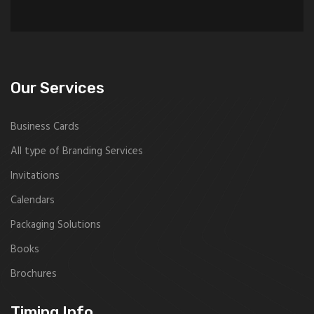
Our Services
Business Cards
All type of Branding Services
Invitations
Calendars
Packaging Solutions
Books
Brochures
Timing Info