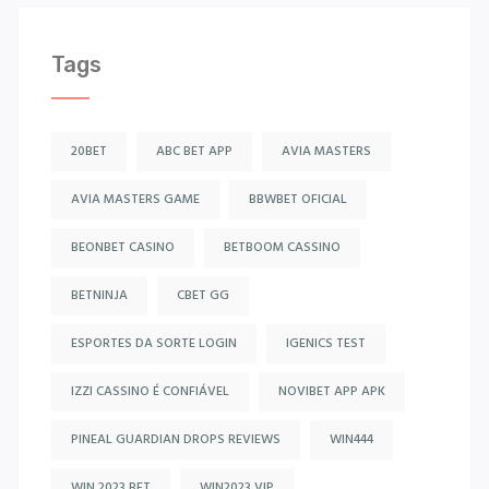
Tags
20BET
ABC BET APP
AVIA MASTERS
AVIA MASTERS GAME
BBWBET OFICIAL
BEONBET CASINO
BETBOOM CASSINO
BETNINJA
CBET GG
ESPORTES DA SORTE LOGIN
IGENICS TEST
IZZI CASSINO É CONFIÁVEL
NOVIBET APP APK
PINEAL GUARDIAN DROPS REVIEWS
WIN444
WIN 2023 BET
WIN2023 VIP