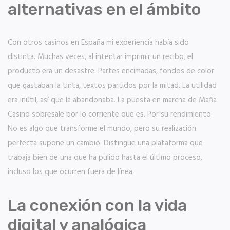
alternativas en el ámbito
Con otros casinos en España mi experiencia había sido
distinta. Muchas veces, al intentar imprimir un recibo, el
producto era un desastre. Partes encimadas, fondos de color
que gastaban la tinta, textos partidos por la mitad. La utilidad
era inútil, así que la abandonaba. La puesta en marcha de Mafia
Casino sobresale por lo corriente que es. Por su rendimiento.
No es algo que transforme el mundo, pero su realización
perfecta supone un cambio. Distingue una plataforma que
trabaja bien de una que ha pulido hasta el último proceso,
incluso los que ocurren fuera de línea.
La conexión con la vida
digital y analógica