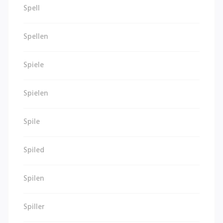
Spell
Spellen
Spiele
Spielen
Spile
Spiled
Spilen
Spiller