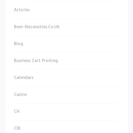
Articles
Beer-Necessities.co.uk
Blog
Business Cart Printing
Calendars
Casino
CH
CIB