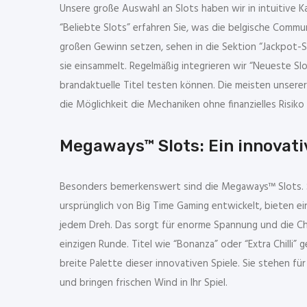
Unsere große Auswahl an Slots haben wir in intuitive Kat
“Beliebte Slots” erfahren Sie, was die belgische Commun
großen Gewinn setzen, sehen in die Sektion “Jackpot-Slo
sie einsammelt. Regelmäßig integrieren wir “Neueste Slo
brandaktuelle Titel testen können. Die meisten unser
die Möglichkeit die Mechaniken ohne finanzielles Risiko
Megaways™ Slots: Ein innovat
Besonders bemerkenswert sind die Megaways™ Slots. Si
ursprünglich von Big Time Gaming entwickelt, bieten e
jedem Dreh. Das sorgt für enorme Spannung und die C
einzigen Runde. Titel wie “Bonanza” oder “Extra Chilli” 
breite Palette dieser innovativen Spiele. Sie stehe
und bringen frischen Wind in Ihr Spiel.