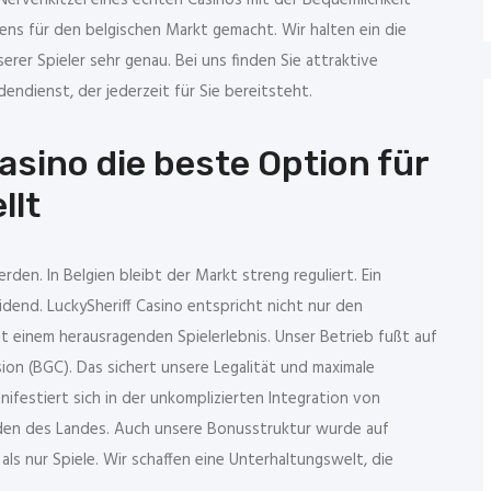
Nervenkitzel eines echten Casinos mit der Bequemlichkeit
gens für den belgischen Markt gemacht. Wir halten ein die
rer Spieler sehr genau. Bei uns finden Sie attraktive
ndienst, der jederzeit für Sie bereitsteht.
sino die beste Option für
llt
rden. In Belgien bleibt der Markt streng reguliert. Ein
idend. LuckySheriff Casino entspricht nicht nur den
 einem herausragenden Spielerlebnis. Unser Betrieb fußt auf
sion (BGC). Das sichert unsere Legalität und maximale
ifestiert sich in der unkomplizierten Integration von
den des Landes. Auch unsere Bonusstruktur wurde auf
als nur Spiele. Wir schaffen eine Unterhaltungswelt, die