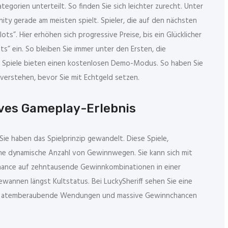
egorien unterteilt. So finden Sie sich leichter zurecht. Unter
ity gerade am meisten spielt. Spieler, die auf den nächsten
ts”. Hier erhöhen sich progressive Preise, bis ein Glücklicher
ts” ein. So bleiben Sie immer unter den Ersten, die
er Spiele bieten einen kostenlosen Demo-Modus. So haben Sie
 verstehen, bevor Sie mit Echtgeld setzen.
ives Gameplay-Erlebnis
e haben das Spielprinzip gewandelt. Diese Spiele,
ine dynamische Anzahl von Gewinnwegen. Sie kann sich mit
hance auf zehntausende Gewinnkombinationen in einer
gewannen längst Kultstatus. Bei LuckySheriff sehen Sie eine
n für atemberaubende Wendungen und massive Gewinnchancen