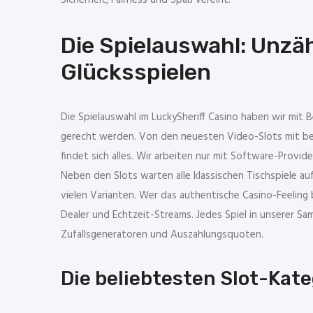
Sicherheit, Fairness und Spaß vereint.
Die Spielauswahl: Unzäh
Glücksspielen
Die Spielauswahl im LuckySheriff Casino haben wir mit 
gerecht werden. Von den neuesten Video-Slots mit bee
findet sich alles. Wir arbeiten nur mit Software-Provid
Neben den Slots warten alle klassischen Tischspiele auf 
vielen Varianten. Wer das authentische Casino-Feeling
Dealer und Echtzeit-Streams. Jedes Spiel in unserer Sa
Zufallsgeneratoren und Auszahlungsquoten.
Die beliebtesten Slot-Kate