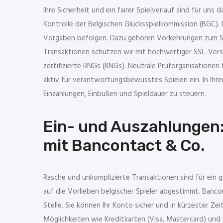
Ihre Sicherheit und ein fairer Spielverlauf sind für uns
Kontrolle der Belgischen Glücksspielkommission (BGC). D
Vorgaben befolgen. Dazu gehören Vorkehrungen zum Spi
Transaktionen schützen wir mit hochwertiger SSL-Versc
zertifizierte RNGs (RNGs). Neutrale Prüforganisationen
aktiv für verantwortungsbewusstes Spielen ein. In Ihr
Einzahlungen, Einbußen und Spieldauer zu steuern.
Ein- und Auszahlungen
mit Bancontact & Co.
Rasche und unkomplizierte Transaktionen sind für ein 
auf die Vorlieben belgischer Spieler abgestimmt. Banc
Stelle. Sie können Ihr Konto sicher und in kürzester Ze
Möglichkeiten wie Kreditkarten (Visa, Mastercard) und 