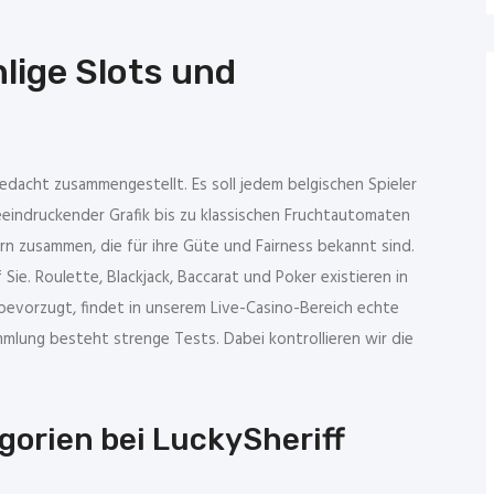
lige Slots und
Bedacht zusammengestellt. Es soll jedem belgischen Spieler
indruckender Grafik bis zu klassischen Fruchtautomaten
ern zusammen, die für ihre Güte und Fairness bekannt sind.
Sie. Roulette, Blackjack, Baccarat und Poker existieren in
 bevorzugt, findet in unserem Live-Casino-Bereich echte
mmlung besteht strenge Tests. Dabei kontrollieren wir die
gorien bei LuckySheriff