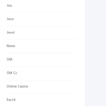
Jeu
Jeux
Jeuxi
News
OM
OM Cc
Online Casino
Part4