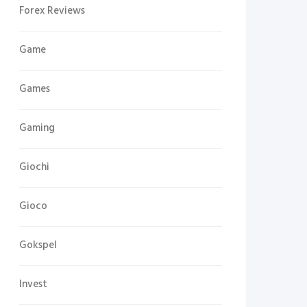
Forex Reviews
Game
Games
Gaming
Giochi
Gioco
Gokspel
Invest