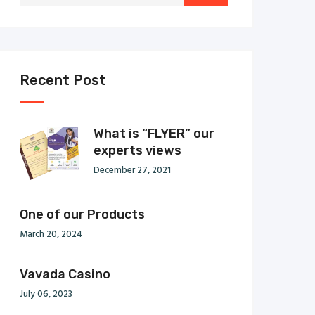
Recent Post
What is “FLYER” our
experts views
December 27, 2021
One of our Products
March 20, 2024
Vavada Casino
July 06, 2023