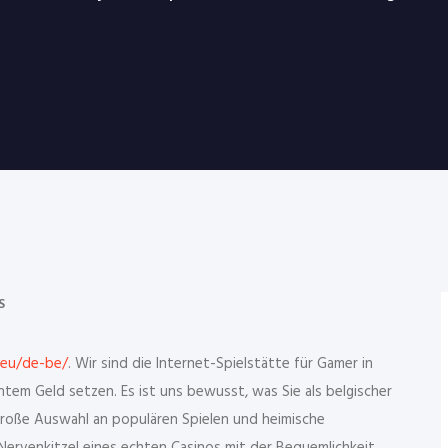
S
f.eu/de-be/
. Wir sind die Internet-Spielstätte für Gamer in
tem Geld setzen. Es ist uns bewusst, was Sie als belgischer
e große Auswahl an populären Spielen und heimische