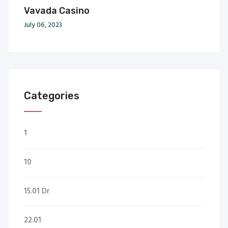
Vavada Casino
July 06, 2023
Categories
1
10
15.01 Dr
22.01