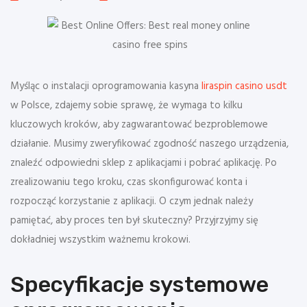
Myśląc o instalacji oprogramowania kasyna
liraspin casino usdt
w Polsce, zdajemy sobie sprawę, że wymaga to kilku
kluczowych kroków, aby zagwarantować bezproblemowe
działanie. Musimy zweryfikować zgodność naszego urządzenia,
znaleźć odpowiedni sklep z aplikacjami i pobrać aplikację. Po
zrealizowaniu tego kroku, czas skonfigurować konta i
rozpocząć korzystanie z aplikacji. O czym jednak należy
pamiętać, aby proces ten był skuteczny? Przyjrzyjmy się
dokładniej wszystkim ważnemu krokowi.
Specyfikacje systemowe