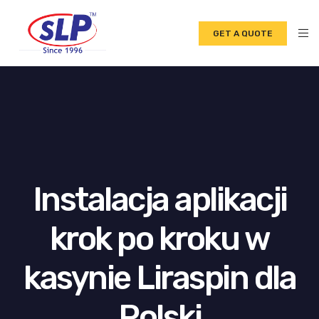
GET A QUOTE
Instalacja aplikacji
krok po kroku w
kasynie Liraspin dla
Polski