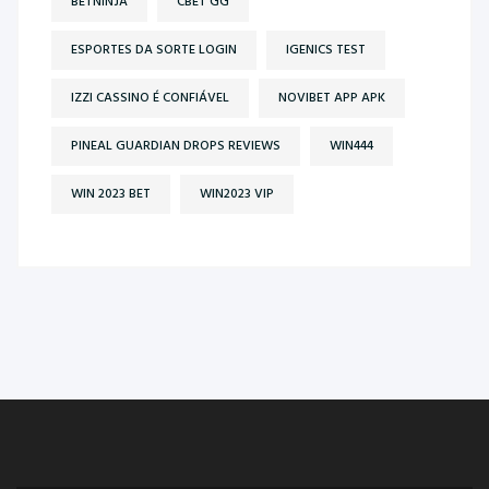
BETNINJA
CBET GG
ESPORTES DA SORTE LOGIN
IGENICS TEST
IZZI CASSINO É CONFIÁVEL
NOVIBET APP APK
PINEAL GUARDIAN DROPS REVIEWS
WIN444
WIN 2023 BET
WIN2023 VIP