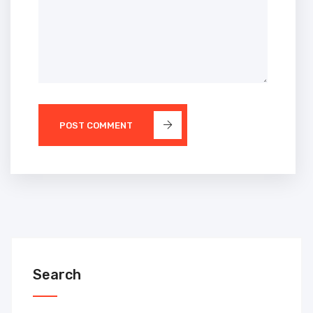
POST COMMENT
Search