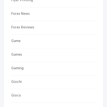
Flyer Printing
Forex News
Forex Reviews
Game
Games
Gaming
Giochi
Gioco