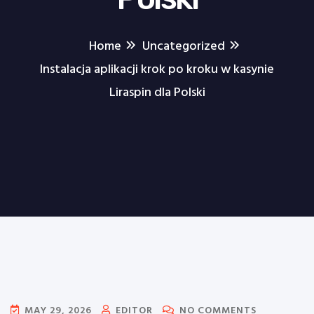
Home
Uncategorized
Instalacja aplikacji krok po kroku w kasynie
Liraspin dla Polski
MAY 29, 2026
EDITOR
NO COMMENTS