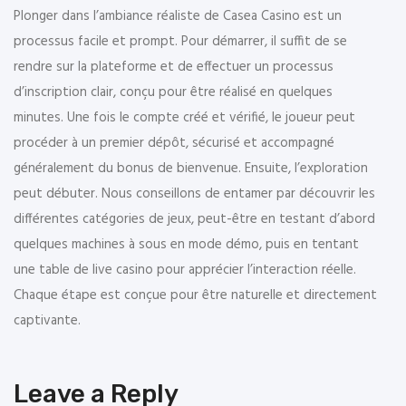
Plonger dans l’ambiance réaliste de Casea Casino est un
processus facile et prompt. Pour démarrer, il suffit de se
rendre sur la plateforme et de effectuer un processus
d’inscription clair, conçu pour être réalisé en quelques
minutes. Une fois le compte créé et vérifié, le joueur peut
procéder à un premier dépôt, sécurisé et accompagné
généralement du bonus de bienvenue. Ensuite, l’exploration
peut débuter. Nous conseillons de entamer par découvrir les
différentes catégories de jeux, peut-être en testant d’abord
quelques machines à sous en mode démo, puis en tentant
une table de live casino pour apprécier l’interaction réelle.
Chaque étape est conçue pour être naturelle et directement
captivante.
Leave a Reply