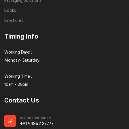
Packaging Solutions
Books
Brochures
Timing Info
Working Days :
Monday- Saturday
Working Time :
10am - 08pm
Contact Us
MOBILE NUMBER
+91 94862 27777