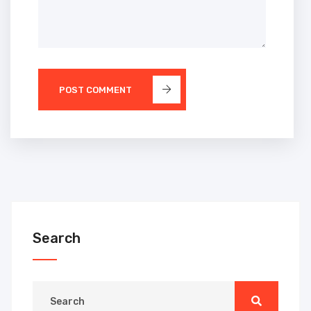
POST COMMENT
Search