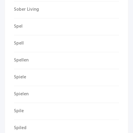
Sober Living
Spel
Spell
Spellen
Spiele
Spielen
Spile
Spiled