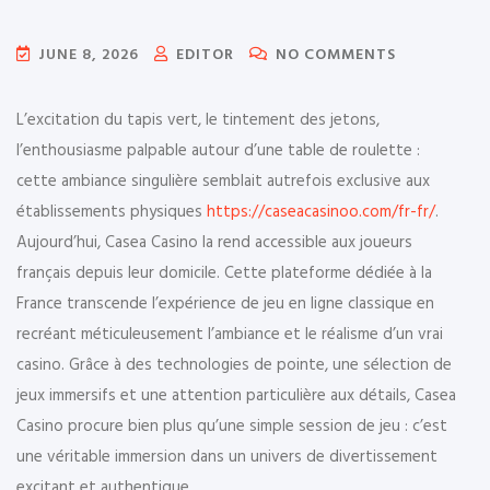
JUNE 8, 2026
EDITOR
NO COMMENTS
L’excitation du tapis vert, le tintement des jetons,
l’enthousiasme palpable autour d’une table de roulette :
cette ambiance singulière semblait autrefois exclusive aux
établissements physiques
https://caseacasinoo.com/fr-fr/
.
Aujourd’hui, Casea Casino la rend accessible aux joueurs
français depuis leur domicile. Cette plateforme dédiée à la
France transcende l’expérience de jeu en ligne classique en
recréant méticuleusement l’ambiance et le réalisme d’un vrai
casino. Grâce à des technologies de pointe, une sélection de
jeux immersifs et une attention particulière aux détails, Casea
Casino procure bien plus qu’une simple session de jeu : c’est
une véritable immersion dans un univers de divertissement
excitant et authentique.