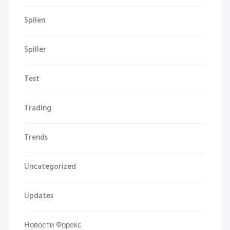
Spilen
Spiller
Test
Trading
Trends
Uncategorized
Updates
Новости Форекс