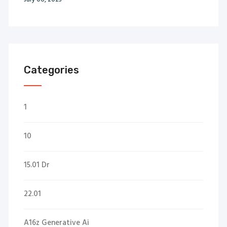
Categories
1
10
15.01 Dr
22.01
A16z Generative Ai