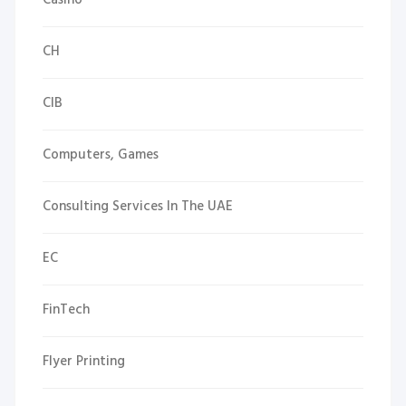
Casino
CH
CIB
Computers, Games
Consulting Services In The UAE
EC
FinTech
Flyer Printing