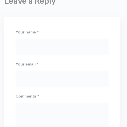
Leave a Reply
Your name *
Your email *
Comments *