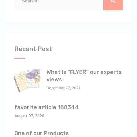
Recent Post
What is “FLYER” our experts
views
December 27, 2021
favorite article 188344
August 07, 2026
One of our Products