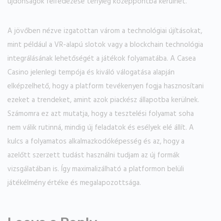
újdonságok felfedezése tényleg középpontba kerülhet.
A jövőben nézve izgatottan várom a technológiai újításokat,
mint például a VR-alapú slotok vagy a blockchain technológia
integrálásának lehetőségét a játékok folyamatába. A Casea
Casino jelenlegi tempója és kiváló válogatása alapján
elképzelhető, hogy a platform tevékenyen fogja hasznosítani
ezeket a trendeket, amint azok piackész állapotba kerülnek.
Számomra ez azt mutatja, hogy a tesztelési folyamat soha
nem válik rutinná, mindig új feladatok és esélyek elé állít. A
kulcs a folyamatos alkalmazkodóképesség és az, hogy a
azelőtt szerzett tudást használni tudjam az új formák
vizsgálatában is. Így maximalizálható a platformon belüli
játékélmény értéke és megalapozottsága.