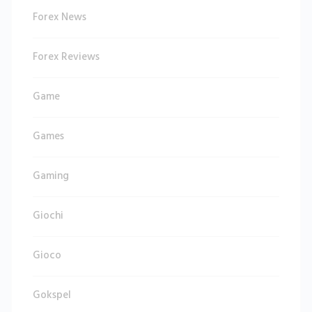
Forex News
Forex Reviews
Game
Games
Gaming
Giochi
Gioco
Gokspel