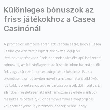
Különleges bónuszok az
friss játékokhoz a Casea
Casinónál
A promóciók elemzése során azt vettem észre, hogy a Casea
Casino gyakran társít egyedi akciókat a legújabb
játékbevezetésekhez. Ezek lehetnek százalékalapú befizetési
bónuszok, amik kizárólagosan az friss slotokon használhatók
fel, vagy akár rizikómentes pörgetések készletei. Ezek a
promóciók számottevően növelik a használható játéktőkéd,
így több pörgetési opciót és tartósabb játékidőt nyújtva. Én
állandóan részletesen áttanulmányozom az efféle ajánlatok
részletes feltételeit, különös figyelemmel a megforgatási
követelményekre. Így bizonyos lehetek benne, hogy