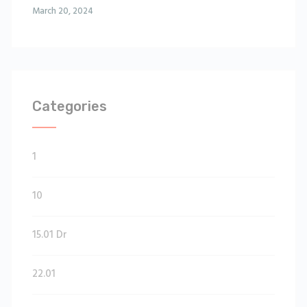
March 20, 2024
Categories
1
10
15.01 Dr
22.01