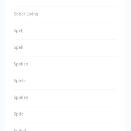
Sober Living
Spel
Spell
Spellen
Spiele
Spielen
Spile
Spiled