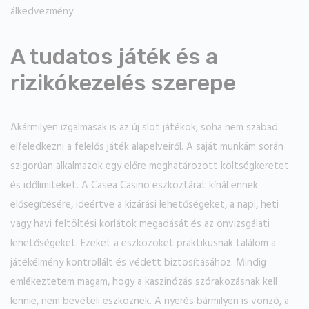
álkedvezmény.
A tudatos játék és a
rizikókezelés szerepe
Akármilyen izgalmasak is az új slot játékok, soha nem szabad
elfeledkezni a felelős játék alapelveiről. A saját munkám során
szigorúan alkalmazok egy előre meghatározott költségkeretet
és időlimiteket. A Casea Casino eszköztárat kínál ennek
elősegítésére, ideértve a kizárási lehetőségeket, a napi, heti
vagy havi feltöltési korlátok megadását és az önvizsgálati
lehetőségeket. Ezeket a eszközöket praktikusnak találom a
játékélmény kontrollált és védett biztosításához. Mindig
emlékeztetem magam, hogy a kaszinózás szórakozásnak kell
lennie, nem bevételi eszköznek. A nyerés bármilyen is vonzó, a