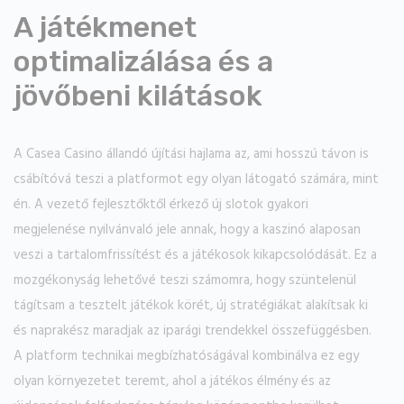
A játékmenet
optimalizálása és a
jövőbeni kilátások
A Casea Casino állandó újítási hajlama az, ami hosszú távon is
csábítóvá teszi a platformot egy olyan látogató számára, mint
én. A vezető fejlesztőktől érkező új slotok gyakori
megjelenése nyilvánvaló jele annak, hogy a kaszinó alaposan
veszi a tartalomfrissítést és a játékosok kikapcsolódását. Ez a
mozgékonyság lehetővé teszi számomra, hogy szüntelenül
tágítsam a tesztelt játékok körét, új stratégiákat alakítsak ki
és naprakész maradjak az iparági trendekkel összefüggésben.
A platform technikai megbízhatóságával kombinálva ez egy
olyan környezetet teremt, ahol a játékos élmény és az