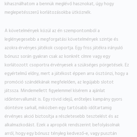
kihasználhatom a bennük meglévő hasznokat, úgy hogy
meglepetésszerű korlátozásokba ütköznék.
A követelmények közül az én szempontomból a
leglényegesebb a megforgatási követelmények szintje és
azokra érvényes játékok csoportja. Egy friss játékra irányuló
bónusz során gyakran csak az konkrét címre vagy egy
korlátozott csoportra érvényesek a szükséges pörgetések. Ez
egyértelmű előny, mert a játékost éppen arra ösztönzi, hogy a
promóció szándékának megfelelően, az legújabb slotot
játssza. Mindemellett figyelemmel kísérem a ajánlat
időintervallumát is. Egy rövid idejű, erőteljes kampány gyors
döntésre sarkall, miközben egy tartósabb időtartamig
érvényes akció biztosítja a részletesebb tesztelést és az
alkalmazkodást. Ezek a apropók rendszerint befolyásolnak
arról, hogy egy bónusz tényleg kedvező-e, vagy pusztán