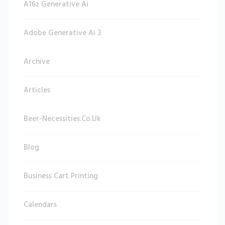
A16z Generative Ai
Adobe Generative Ai 3
Archive
Articles
Beer-Necessities.co.uk
Blog
Business Cart Printing
Calendars