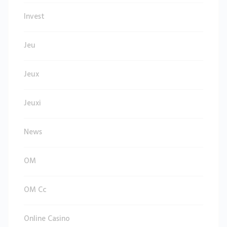
Invest
Jeu
Jeux
Jeuxi
News
OM
OM Cc
Online Casino