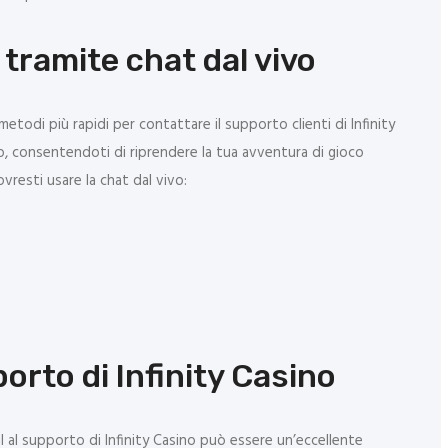
 tramite chat dal vivo
metodi più rapidi per contattare il supporto clienti di Infinity
o, consentendoti di riprendere la tua avventura di gioco
resti usare la chat dal vivo:
porto di Infinity Casino
l al supporto di Infinity Casino può essere un’eccellente