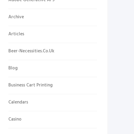
Adobe Generative Ai 3
Archive
Articles
Beer-Necessities.co.uk
Blog
Business Cart Printing
Calendars
Casino