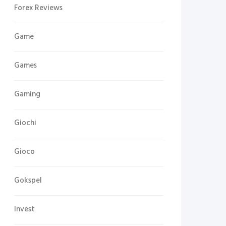
Forex Reviews
Game
Games
Gaming
Giochi
Gioco
Gokspel
Invest