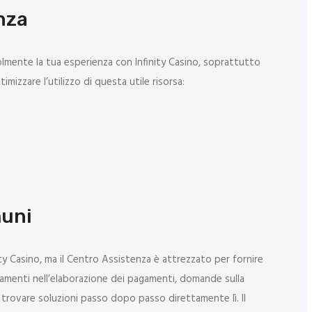
nza
mente la tua esperienza con Infinity Casino, soprattutto
izzare l’utilizzo di questa utile risorsa:
muni
ity Casino, ma il Centro Assistenza è attrezzato per fornire
tamenti nell’elaborazione dei pagamenti, domande sulla
i trovare soluzioni passo dopo passo direttamente lì. Il