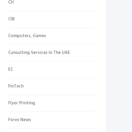
CH
CIB
Computers, Games
Consulting Services In The UAE
EC
FinTech
Flyer Printing
Forex News