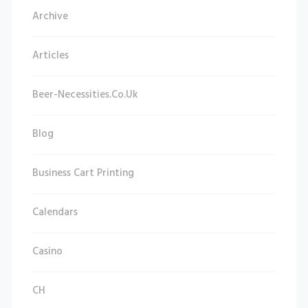
Archive
Articles
Beer-Necessities.co.uk
Blog
Business Cart Printing
Calendars
Casino
CH