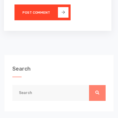
POST COMMENT
Search