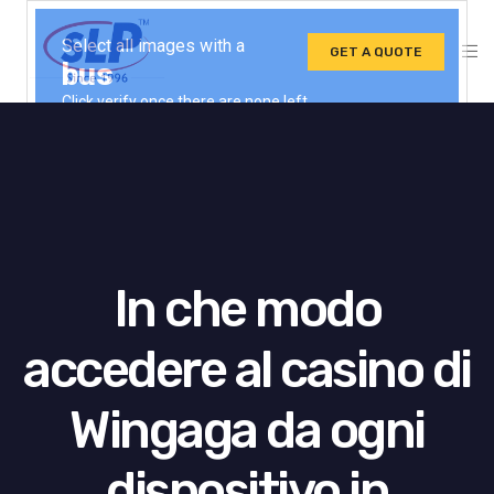
GET A QUOTE
In che modo
accedere al casino di
Wingaga da ogni
dispositivo in