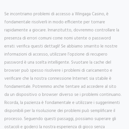
Se incontriamo problemi di accesso a Wingaga Casino, è
fondamentale risolverli in modo efficiente per tornare
rapidamente a giocare. Innanzitutto, dovremmo controllare la
presenza di errori comuni come nomi utente o password
errati: verifica questi dettagli! Se abbiamo smarrito le nostre
informazioni di accesso, utilizzare l’opzione di recupero
password è una scelta intelligente. Svuotare la cache del
browser può spesso risolvere i problemi di caricamento e
verificare che la nostra connessione Internet sia stabile è
fondamentale. Potremmo anche tentare ad accedere al sito
da un dispositivo o browser diverso se i problemi continuano.
Ricorda, la pazienza è fondamentale e utilizzare i suggerimenti
disponibili per la risoluzione dei problemi può semplificare il
processo. Seguendo questi passaggi, possiamo superare gli
ostacoli e goderci la nostra esperienza di gioco senza