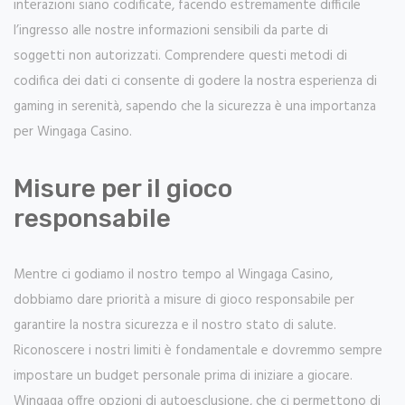
interazioni siano codificate, facendo estremamente difficile
l’ingresso alle nostre informazioni sensibili da parte di
soggetti non autorizzati. Comprendere questi metodi di
codifica dei dati ci consente di godere la nostra esperienza di
gaming in serenità, sapendo che la sicurezza è una importanza
per Wingaga Casino.
Misure per il gioco
responsabile
Mentre ci godiamo il nostro tempo al Wingaga Casino,
dobbiamo dare priorità a misure di gioco responsabile per
garantire la nostra sicurezza e il nostro stato di salute.
Riconoscere i nostri limiti è fondamentale e dovremmo sempre
impostare un budget personale prima di iniziare a giocare.
Wingaga offre opzioni di autoesclusione, che ci permettono di