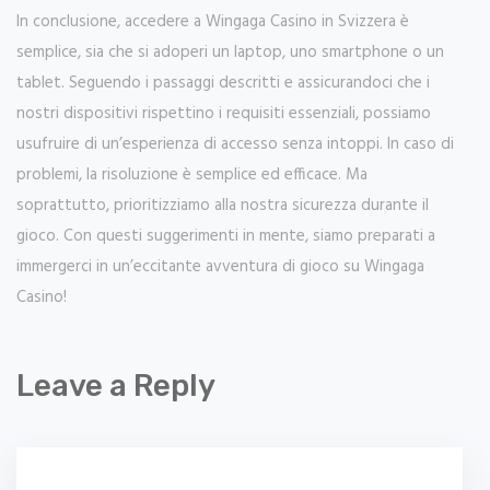
In conclusione, accedere a Wingaga Casino in Svizzera è
semplice, sia che si adoperi un laptop, uno smartphone o un
tablet. Seguendo i passaggi descritti e assicurandoci che i
nostri dispositivi rispettino i requisiti essenziali, possiamo
usufruire di un’esperienza di accesso senza intoppi. In caso di
problemi, la risoluzione è semplice ed efficace. Ma
soprattutto, prioritizziamo alla nostra sicurezza durante il
gioco. Con questi suggerimenti in mente, siamo preparati a
immergerci in un’eccitante avventura di gioco su Wingaga
Casino!
Leave a Reply