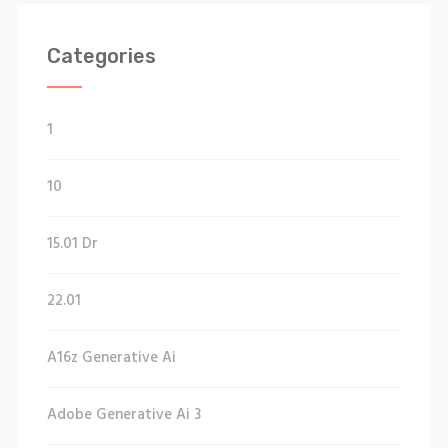
Categories
1
10
15.01 Dr
22.01
A16z Generative Ai
Adobe Generative Ai 3