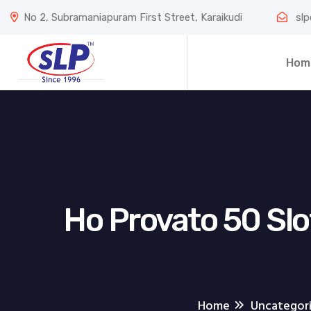
No 2, Subramaniapuram First Street, Karaikudi
slp
Hom
Ho Provato 50 Slot
Home
Uncategor