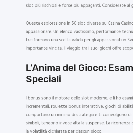
slot più rischiosi e forse più appaganti. Considerate al
Questa esplorazione in 50 slot diverse su Casina Casino 
appassionare. Un elenco vastissimo, performance tecnic
trasformano una scelta valida per gli appassionati in Svi
importante vincita, il viaggio tra i suoi giochi offre sc
L’Anima del Gioco: Esam
Speciali
I bonus sono il motore delle slot moderne, e li ho esami
incrementali, roulette bonus interattive, giochi di abili
comportano un minimo di strategia e ti coinvolgono di p
simboli, tengono invece alta la suspense. La ricorrenza 
la volatilità dichiarata per ciascun gioco.