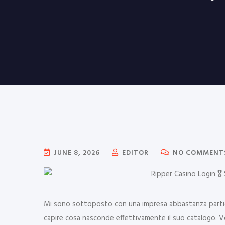
JUNE 8, 2026
EDITOR
NO COMMENT
Mi sono sottoposto con una impresa abbastanza partico
capire cosa nasconde effettivamente il suo catalogo. Vo