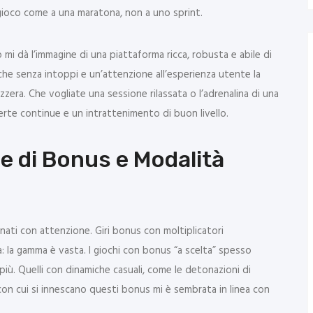
 gioco come a una maratona, non a uno sprint.
mi dà l’immagine di una piattaforma ricca, robusta e abile di
he senza intoppi e un’attenzione all’esperienza utente la
zzera. Che vogliate una sessione rilassata o l’adrenalina di una
operte continue e un intrattenimento di buon livello.
e di Bonus e Modalità
nati con attenzione. Giri bonus con moltiplicatori
tà: la gamma è vasta. I giochi con bonus “a scelta” spesso
iù. Quelli con dinamiche casuali, come le detonazioni di
con cui si innescano questi bonus mi è sembrata in linea con