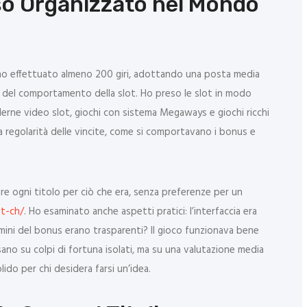
so Organizzato nel Mondo
t ho effettuato almeno 200 giri, adottando una posta media
le del comportamento della slot. Ho preso le slot in modo
moderne video slot, giochi con sistema Megaways e giochi ricchi
 regolarità delle vincite, come si comportavano i bonus e
re ogni titolo per ciò che era, senza preferenze per un
it-ch/
. Ho esaminato anche aspetti pratici: l’interfaccia era
rmini del bonus erano trasparenti? Il gioco funzionava bene
sano su colpi di fortuna isolati, ma su una valutazione media
ido per chi desidera farsi un’idea.