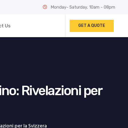
Monday- Saturday, 10am - 08pm
ct Us
GET A QUOTE
no: Rivelazioni per
azioni per la Svizzera