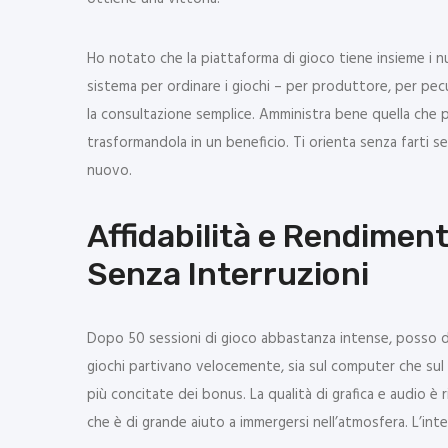
Ho notato che la piattaforma di gioco tiene insieme i nuo
sistema per ordinare i giochi – per produttore, per pecu
la consultazione semplice. Amministra bene quella che
trasformandola in un beneficio. Ti orienta senza farti 
nuovo.
Affidabilità e Rendimen
Senza Interruzioni
Dopo 50 sessioni di gioco abbastanza intense, posso dir
giochi partivano velocemente, sia sul computer che sul 
più concitate dei bonus. La qualità di grafica e audio è 
che è di grande aiuto a immergersi nell’atmosfera. L’int