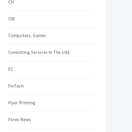
CH
CIB
Computers, Games
Consulting Services In The UAE
EC
FinTech
Flyer Printing
Forex News