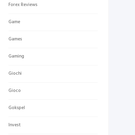
Forex Reviews
Game
Games
Gaming
Giochi
Gioco
Gokspel
Invest