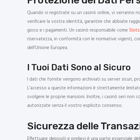
Protezione dei Dati Per
Quando vi registrate su un casinò online, vi verranno ric
verificare la vostra identità, garantire che abbiate raggi
gioco e i pagamenti. Un casinò responsabile come
Slot
riservatezza, in conformità con le normative vigenti, c
dell’Unione Europea.
I Tuoi Dati Sono al Sicuro
I dati che fornite vengono archiviati su server sicuri, pr
L’accesso a queste informazioni è strettamente limitato
svolgere le proprie mansioni. Inoltre, i casinò seri non 
autorizzate senza il vostro esplicito consenso.
Sicurezza delle Transaz
Effettuare depositi e prelievi è una parte essenziale del