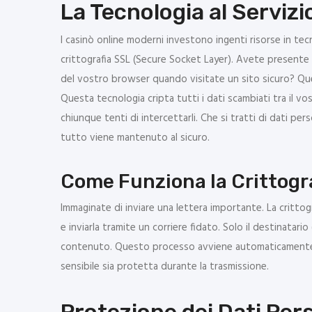
La Tecnologia al Servizi
I casinò online moderni investono ingenti risorse in tec
crittografia SSL (Secure Socket Layer). Avete presente q
del vostro browser quando visitate un sito sicuro? Que
Questa tecnologia cripta tutti i dati scambiati tra il vost
chiunque tenti di intercettarli. Che si tratti di dati per
tutto viene mantenuto al sicuro.
Come Funziona la Crittogr
Immaginate di inviare una lettera importante. La crittog
e inviarla tramite un corriere fidato. Solo il destinatario 
contenuto. Questo processo avviene automaticamente 
sensibile sia protetta durante la trasmissione.