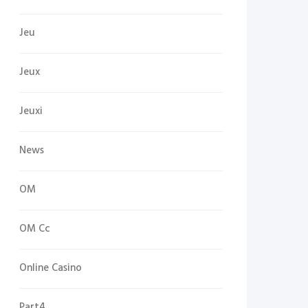
Jeu
Jeux
Jeuxi
News
OM
OM Cc
Online Casino
Part4