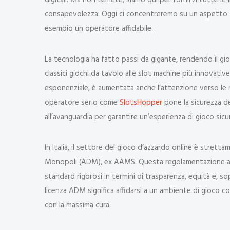
digitali. Ma non temete, siamo qui per fornirvi tutte le
consapevolezza. Oggi ci concentreremo su un aspetto 
esempio un operatore affidabile.
La tecnologia ha fatto passi da gigante, rendendo il gio
classici giochi da tavolo alle slot machine più innovative
esponenziale, è aumentata anche l’attenzione verso le m
operatore serio come
SlotsHopper
pone la sicurezza d
all’avanguardia per garantire un’esperienza di gioco sicu
In Italia, il settore del gioco d’azzardo online è stret
Monopoli (ADM), ex AAMS. Questa regolamentazione ass
standard rigorosi in termini di trasparenza, equità e, s
licenza ADM significa affidarsi a un ambiente di gioco c
con la massima cura.