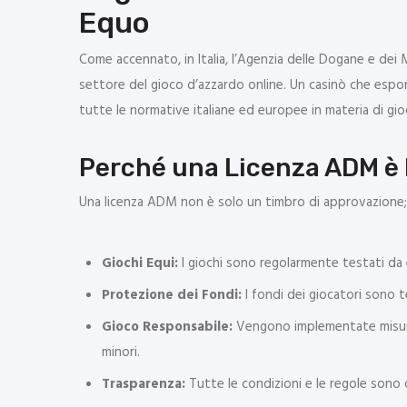
Equo
Come accennato, in Italia, l’Agenzia delle Dogane e dei 
settore del gioco d’azzardo online. Un casinò che espo
tutte le normative italiane ed europee in materia di gio
Perché una Licenza ADM è
Una licenza ADM non è solo un timbro di approvazione; 
Giochi Equi:
I giochi sono regolarmente testati da e
Protezione dei Fondi:
I fondi dei giocatori sono t
Gioco Responsabile:
Vengono implementate misure
minori.
Trasparenza:
Tutte le condizioni e le regole sono