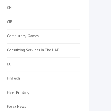
CH
CIB
Computers, Games
Consulting Services In The UAE
EC
FinTech
Flyer Printing
Forex News