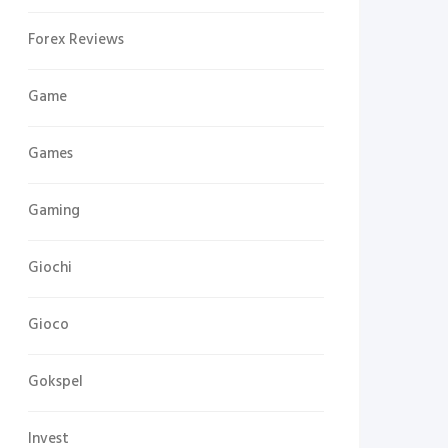
Forex Reviews
Game
Games
Gaming
Giochi
Gioco
Gokspel
Invest