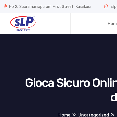
No 2, Subramaniapuram First Street, Karaikudi
slp
Hom
Gioca Sicuro Onli
d
Home
Uncategorized