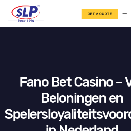
GET A QUOTE
Fano Bet Casino – 
Beloningen en
Spelersloyaliteitsvoor
in Nederland