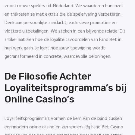
voor trouwe spelers uit Nederland. We waarderen hun inzet
en trakteren ze met extra’s die de spelervaring verbeteren.
Denk aan persoonlijke aandacht, exclusieve promoties en
vlottere uitbetalingen. We steken in een blijvende relatie. Dit
artikel laat zien hoe de loyaliteitsvoordelen van Fano Bet in
hun werk gaan. Je leert hoe jouw toewijding wordt
getransformeerd in concrete, waardevolle beloningen.
De Filosofie Achter
Loyaliteitsprogramma’s bij
Online Casino’s
Loyaliteitsprogramma’s vormen de kern van de band tussen
een modern online casino en zijn spelers. Bij Fano Bet Casino