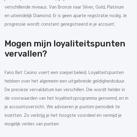
verschillende niveaus. Van Bronze naar Silver, Gold, Platinum
en uiteindelijk Diamond. Er is geen aparte registratie nodig. Je
progressie wordt constant geregistreerd in je account.
Mogen mijn loyaliteitspunten
vervallen?
Fano Bet Casino voert een soepel beleid. Loyaliteitspunten
hebben over het algemeen een uitgebreide geldigheidsduur.
De precieze vervaldatum kan verschillen. Die wordt helder in
de voorwaarden van het loyaliteitsprogramma genoemd, en in
je accountoverzicht. We adviseren je punten periodiek te
inzetten. Zo verkrijg je het hoogste voordeel en vermijd je
mogelijk verlies van punten.