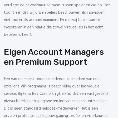
verdiept de gevoelsmatige band tussen speler en casino. Het
toont aan dat wij onze spelers beschouwen als individuen,
niet louter als accountnummers. En dat wij klaarstaan te
investeren in een relatie die zowel virtueel als in het echt
betekenis heeft.
Eigen Account Managers
en Premium Support
Een van de meest onderscheidende kenmerken van een
excellent VIP-programma is beschikking over individuele
service. Bij Fano Bet Casino krijgt elk lid dat een vastgesteld
niveau bereikt een aangewezen individuele accountmanager.
Dit is geen standaard helpdeskmedewerker. Het is een
ervaren professional die jouw gaming-profiel en voorkeuren