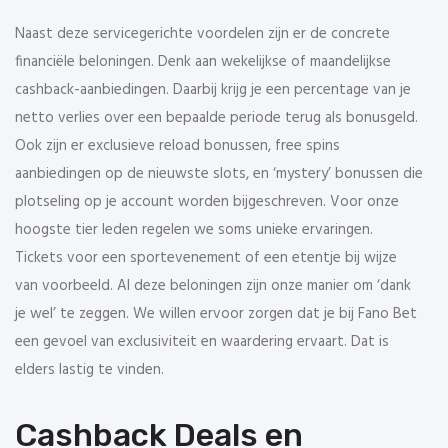
Naast deze servicegerichte voordelen zijn er de concrete
financiële beloningen. Denk aan wekelijkse of maandelijkse
cashback-aanbiedingen. Daarbij krijg je een percentage van je
netto verlies over een bepaalde periode terug als bonusgeld.
Ook zijn er exclusieve reload bonussen, free spins
aanbiedingen op de nieuwste slots, en ‘mystery’ bonussen die
plotseling op je account worden bijgeschreven. Voor onze
hoogste tier leden regelen we soms unieke ervaringen.
Tickets voor een sportevenement of een etentje bij wijze
van voorbeeld. Al deze beloningen zijn onze manier om ‘dank
je wel’ te zeggen. We willen ervoor zorgen dat je bij Fano Bet
een gevoel van exclusiviteit en waardering ervaart. Dat is
elders lastig te vinden.
Cashback Deals en