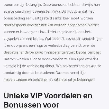
bonussen zijn belangrijk. Deze bonussen hebben dikwijls hun
aparte omschrijvingsvereisten (WR). Dit houdt in dat het
bonusbedrag een vastgesteld aantal keer moet worden
doorgespeeld voordat het kan worden opgenomen. Verder
kunnen er bovengrens inzetlimieten gelden tijdens het
vrijspelen van een bonus. Wat betreft cashback-aanbiedingen
is er doorgaans een laagste verliesbedrag vereist over de
desbetreffende periode. Transparantie staat bij ons centraal.
Daarom worden al deze voorwaarden te allen tijde expliciet
vermeld bij de aanbieding direct. We adviseren spelers aan ze
aandachtig door te bestuderen. Daarmee vermijd je
misverstanden en behaal je het uiterste uit je beloningen.
Unieke VIP Voordelen en
Bonussen voor