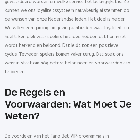
gewaardeerd worden en welke service het belangrijkst is. Zo
kunnen we ons loyaliteitssysteem nauwkeurig afstemmen op
de wensen van onze Nederlandse leden. Het doel is helder.
We willen een gaming-omgeving aanbieden waar loyaliteit zin
heeft. Een plek waar spelers het idee hebben dat hun inzet
wordt herkend en beloond. Dat leidt tot een positieve
cyclus. Tevreden spelers komen vaker terug. Dat stelt ons
weer in staat om nóg betere beloningen en voorwaarden aan
te bieden.
De Regels en
Voorwaarden: Wat Moet Je
Weten?
De voordelen van het Fano Bet VIP-programma zijn