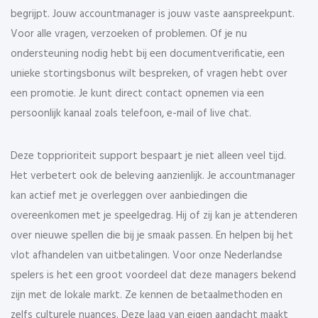
begrijpt. Jouw accountmanager is jouw vaste aanspreekpunt.
Voor alle vragen, verzoeken of problemen. Of je nu
ondersteuning nodig hebt bij een documentverificatie, een
unieke stortingsbonus wilt bespreken, of vragen hebt over
een promotie. Je kunt direct contact opnemen via een
persoonlijk kanaal zoals telefoon, e-mail of live chat.
Deze topprioriteit support bespaart je niet alleen veel tijd.
Het verbetert ook de beleving aanzienlijk. Je accountmanager
kan actief met je overleggen over aanbiedingen die
overeenkomen met je speelgedrag. Hij of zij kan je attenderen
over nieuwe spellen die bij je smaak passen. En helpen bij het
vlot afhandelen van uitbetalingen. Voor onze Nederlandse
spelers is het een groot voordeel dat deze managers bekend
zijn met de lokale markt. Ze kennen de betaalmethoden en
zelfs culturele nuances. Deze laag van eigen aandacht maakt