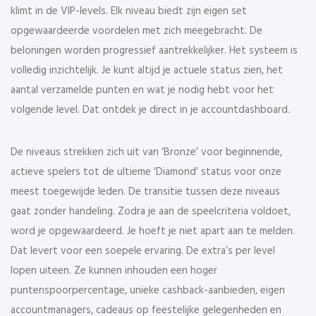
klimt in de VIP-levels. Elk niveau biedt zijn eigen set
opgewaardeerde voordelen met zich meegebracht. De
beloningen worden progressief aantrekkelijker. Het systeem is
volledig inzichtelijk. Je kunt altijd je actuele status zien, het
aantal verzamelde punten en wat je nodig hebt voor het
volgende level. Dat ontdek je direct in je accountdashboard.
De niveaus strekken zich uit van ‘Bronze’ voor beginnende,
actieve spelers tot de ultieme ‘Diamond’ status voor onze
meest toegewijde leden. De transitie tussen deze niveaus
gaat zonder handeling. Zodra je aan de speelcriteria voldoet,
word je opgewaardeerd. Je hoeft je niet apart aan te melden.
Dat levert voor een soepele ervaring. De extra’s per level
lopen uiteen. Ze kunnen inhouden een hoger
puntenspoorpercentage, unieke cashback-aanbieden, eigen
accountmanagers, cadeaus op feestelijke gelegenheden en