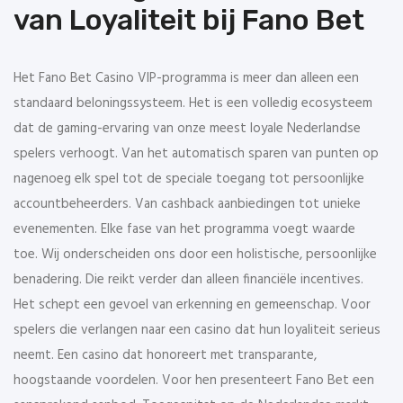
van Loyaliteit bij Fano Bet
Het Fano Bet Casino VIP-programma is meer dan alleen een
standaard beloningssysteem. Het is een volledig ecosysteem
dat de gaming-ervaring van onze meest loyale Nederlandse
spelers verhoogt. Van het automatisch sparen van punten op
nagenoeg elk spel tot de speciale toegang tot persoonlijke
accountbeheerders. Van cashback aanbiedingen tot unieke
evenementen. Elke fase van het programma voegt waarde
toe. Wij onderscheiden ons door een holistische, persoonlijke
benadering. Die reikt verder dan alleen financiële incentives.
Het schept een gevoel van erkenning en gemeenschap. Voor
spelers die verlangen naar een casino dat hun loyaliteit serieus
neemt. Een casino dat honoreert met transparante,
hoogstaande voordelen. Voor hen presenteert Fano Bet een