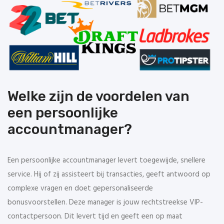
Welke zijn de voordelen van
een persoonlijke
accountmanager?
Een persoonlijke accountmanager levert toegewijde, snellere
service. Hij of zij assisteert bij transacties, geeft antwoord op
complexe vragen en doet gepersonaliseerde
bonusvoorstellen. Deze manager is jouw rechtstreekse VIP-
contactpersoon. Dit levert tijd en geeft een op maat