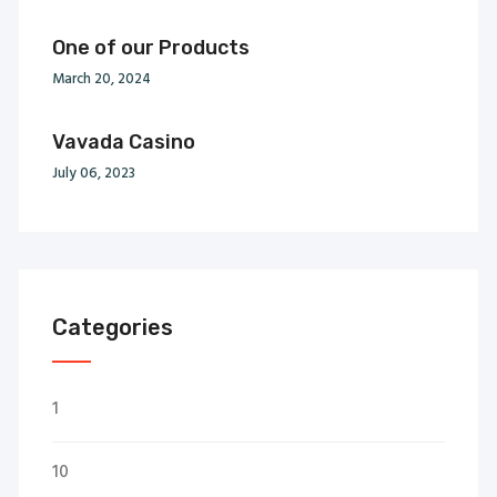
One of our Products
March 20, 2024
Vavada Casino
July 06, 2023
Categories
1
10