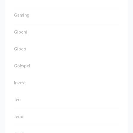
Gaming
Giochi
Gioco
Gokspel
Invest
Jeu
Jeux