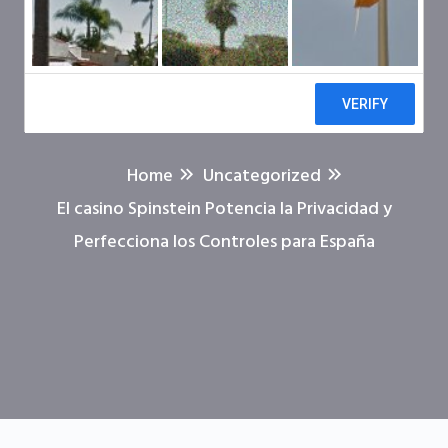
Controles para
España
Home
Uncategorized
El casino Spinstein Potencia la Privacidad y
Perfecciona los Controles para España