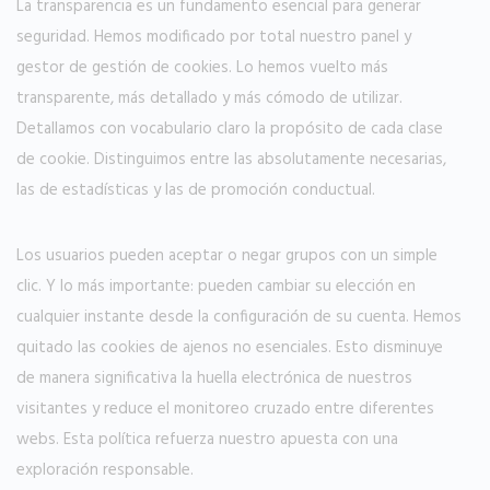
La transparencia es un fundamento esencial para generar
seguridad. Hemos modificado por total nuestro panel y
gestor de gestión de cookies. Lo hemos vuelto más
transparente, más detallado y más cómodo de utilizar.
Detallamos con vocabulario claro la propósito de cada clase
de cookie. Distinguimos entre las absolutamente necesarias,
las de estadísticas y las de promoción conductual.
Los usuarios pueden aceptar o negar grupos con un simple
clic. Y lo más importante: pueden cambiar su elección en
cualquier instante desde la configuración de su cuenta. Hemos
quitado las cookies de ajenos no esenciales. Esto disminuye
de manera significativa la huella electrónica de nuestros
visitantes y reduce el monitoreo cruzado entre diferentes
webs. Esta política refuerza nuestro apuesta con una
exploración responsable.