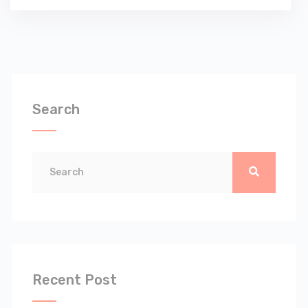
Search
Recent Post