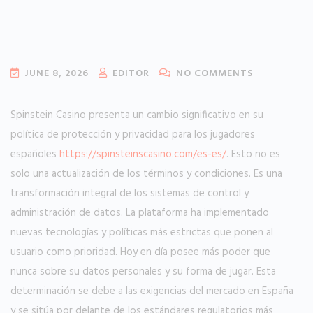
JUNE 8, 2026
EDITOR
NO COMMENTS
Spinstein Casino presenta un cambio significativo en su
política de protección y privacidad para los jugadores
españoles
https://spinsteinscasino.com/es-es/
. Esto no es
solo una actualización de los términos y condiciones. Es una
transformación integral de los sistemas de control y
administración de datos. La plataforma ha implementado
nuevas tecnologías y políticas más estrictas que ponen al
usuario como prioridad. Hoy en día posee más poder que
nunca sobre su datos personales y su forma de jugar. Esta
determinación se debe a las exigencias del mercado en España
y se sitúa por delante de los estándares regulatorios más