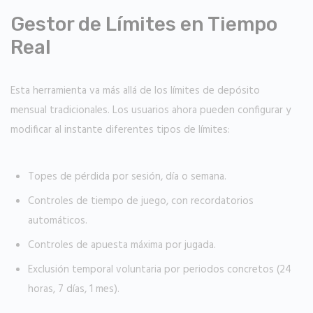
Gestor de Límites en Tiempo
Real
Esta herramienta va más allá de los límites de depósito
mensual tradicionales. Los usuarios ahora pueden configurar y
modificar al instante diferentes tipos de límites:
Topes de pérdida por sesión, día o semana.
Controles de tiempo de juego, con recordatorios
automáticos.
Controles de apuesta máxima por jugada.
Exclusión temporal voluntaria por periodos concretos (24
horas, 7 días, 1 mes).