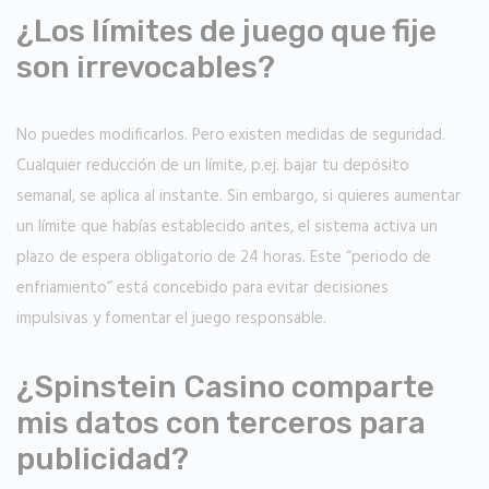
¿Los límites de juego que fije
son irrevocables?
No puedes modificarlos. Pero existen medidas de seguridad.
Cualquier reducción de un límite, p.ej. bajar tu depósito
semanal, se aplica al instante. Sin embargo, si quieres aumentar
un límite que habías establecido antes, el sistema activa un
plazo de espera obligatorio de 24 horas. Este “periodo de
enfriamiento” está concebido para evitar decisiones
impulsivas y fomentar el juego responsable.
¿Spinstein Casino comparte
mis datos con terceros para
publicidad?