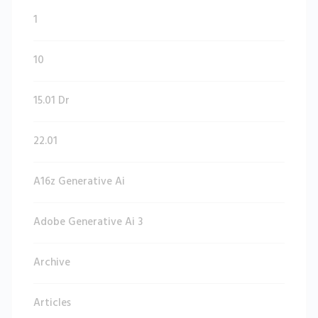
1
10
15.01 Dr
22.01
A16z Generative Ai
Adobe Generative Ai 3
Archive
Articles