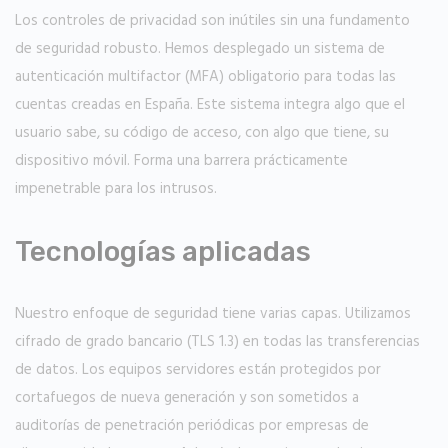
Los controles de privacidad son inútiles sin una fundamento
de seguridad robusto. Hemos desplegado un sistema de
autenticación multifactor (MFA) obligatorio para todas las
cuentas creadas en España. Este sistema integra algo que el
usuario sabe, su código de acceso, con algo que tiene, su
dispositivo móvil. Forma una barrera prácticamente
impenetrable para los intrusos.
Tecnologías aplicadas
Nuestro enfoque de seguridad tiene varias capas. Utilizamos
cifrado de grado bancario (TLS 1.3) en todas las transferencias
de datos. Los equipos servidores están protegidos por
cortafuegos de nueva generación y son sometidos a
auditorías de penetración periódicas por empresas de