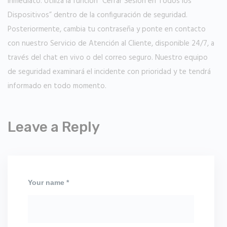
inmediato. Utiliza la función “Cerrar Sesión en Todos los
Dispositivos” dentro de la configuración de seguridad.
Posteriormente, cambia tu contraseña y ponte en contacto
con nuestro Servicio de Atención al Cliente, disponible 24/7, a
través del chat en vivo o del correo seguro. Nuestro equipo
de seguridad examinará el incidente con prioridad y te tendrá
informado en todo momento.
Leave a Reply
Your name *