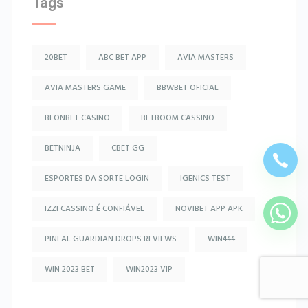
Tags
20BET
ABC BET APP
AVIA MASTERS
AVIA MASTERS GAME
BBWBET OFICIAL
BEONBET CASINO
BETBOOM CASSINO
BETNINJA
CBET GG
ESPORTES DA SORTE LOGIN
IGENICS TEST
IZZI CASSINO É CONFIÁVEL
NOVIBET APP APK
PINEAL GUARDIAN DROPS REVIEWS
WIN444
WIN 2023 BET
WIN2023 VIP