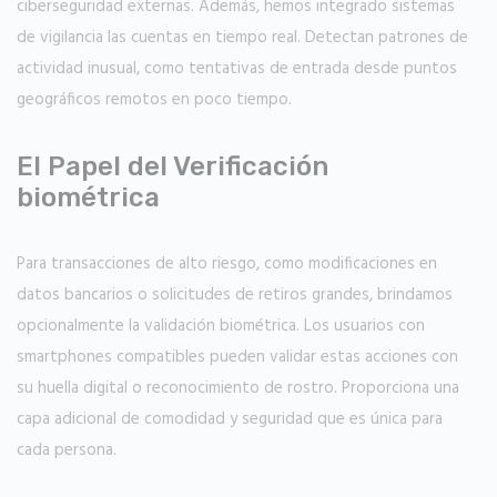
ciberseguridad externas. Además, hemos integrado sistemas
de vigilancia las cuentas en tiempo real. Detectan patrones de
actividad inusual, como tentativas de entrada desde puntos
geográficos remotos en poco tiempo.
El Papel del Verificación
biométrica
Para transacciones de alto riesgo, como modificaciones en
datos bancarios o solicitudes de retiros grandes, brindamos
opcionalmente la validación biométrica. Los usuarios con
smartphones compatibles pueden validar estas acciones con
su huella digital o reconocimiento de rostro. Proporciona una
capa adicional de comodidad y seguridad que es única para
cada persona.