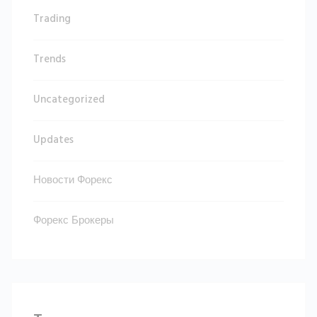
Trading
Trends
Uncategorized
Updates
Новости Форекс
Форекс Брокеры