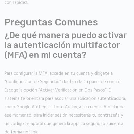
con rapidez.
Preguntas Comunes
¿De qué manera puedo activar
la autenticación multifactor
(MFA) en mi cuenta?
Para configurar la MFA, accede en tu cuenta y dirígete a
“Configuración de Seguridad” dentro de tu panel de control.
Escoge la opción “Activar Verificación en Dos Pasos”. El
sistema te orientará para asociar una aplicación autenticadora,
como Google Authenticator o Authy, a tu cuenta. A partir de
ese momento, para iniciar sesión necesitarás tu contraseña y
un código temporal que genera la app. La seguridad aumenta
de forma notable.