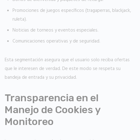
Promociones de juegos específicos (tragaperras, blackjack,
ruleta).
Noticias de torneos y eventos especiales.
Comunicaciones operativas y de seguridad.
Esta segmentación asegura que el usuario solo reciba ofertas
que le interesen de verdad. De este modo se respeta su
bandeja de entrada y su privacidad.
Transparencia en el
Manejo de Cookies y
Monitoreo