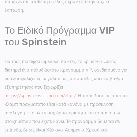
παρέχοντας σταθερή όφελος πέραν από την αρχική
έκπτωση.
Το Ειδικό Πρόγραμμα VIP
του Spinstein
Για τους πιο αφοσιωμένους παίκτες, το Spinstein Casino
διατηρεί ένα πολυδιάστατο πρόγραμμα VIP, σχεδιασμένο για
να εξασφαλίζει τις μεγαλύτερες ανταμοιβές και ένα βαθμό
εξυπηρέτησης που ξεχωρίζει
https://spinsteinscasino.com/el-gr/
. Η πρόσβαση σε αυτό το
κλαμπ πραγματοποιείται κατά κανόνα με πρόσκληση,
ανάλογα με τη ολική σας δραστηριότητα και το ποσό των
στοιχημάτων που έχετε κάνει. Το πρόγραμμα δομείται σε
επίπεδα, όπως είναι Χάλκινο, Ασημένιο, Χρυσό και