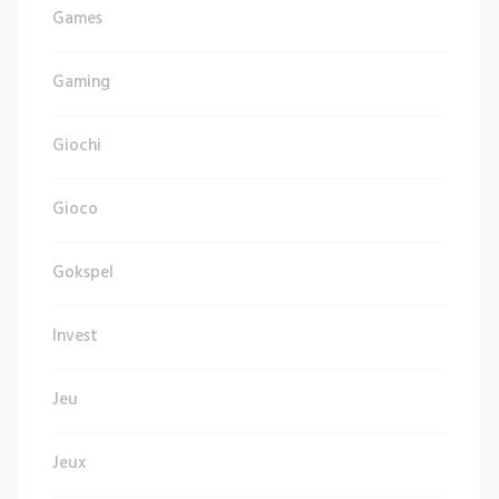
Games
Gaming
Giochi
Gioco
Gokspel
Invest
Jeu
Jeux