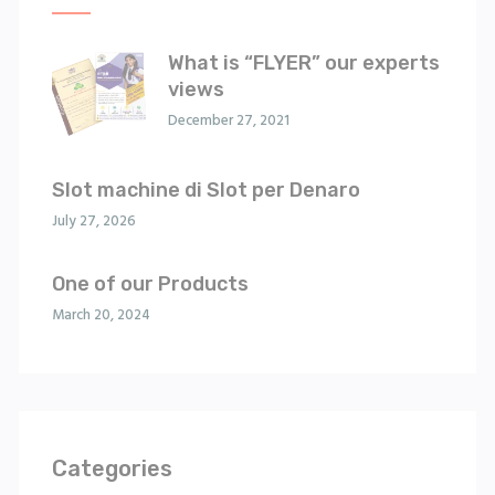
What is “FLYER” our experts
views
December 27, 2021
Slot machine di Slot per Denaro
July 27, 2026
One of our Products
March 20, 2024
Categories