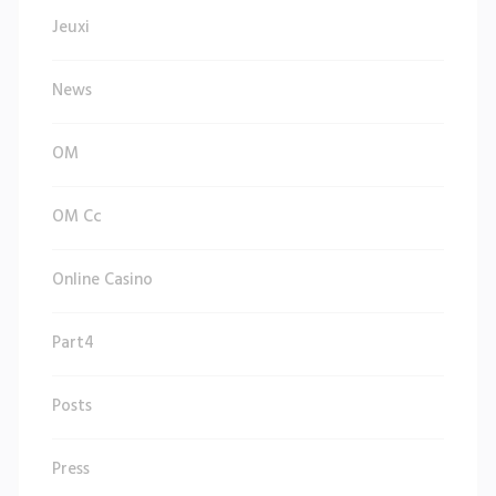
Jeuxi
News
OM
OM Cc
Online Casino
Part4
Posts
Press