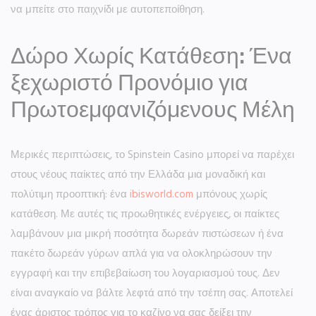
να μπείτε στο παιχνίδι με αυτοπεποίθηση.
Δώρο Χωρίς Κατάθεση: Ένα
ξεχωριστό Προνόμιο για
Πρωτοεμφανιζόμενους Μέλη
Μερικές περιπτώσεις, το Spinstein Casino μπορεί να παρέχει
στους νέους παίκτες από την Ελλάδα μια μοναδική και
πολύτιμη προοπτική: ένα
ibisworld.com
μπόνους χωρίς
κατάθεση. Με αυτές τις προωθητικές ενέργειες, οι παίκτες
λαμβάνουν μια μικρή ποσότητα δωρεάν πιστώσεων ή ένα
πακέτο δωρεάν γύρων απλά για να ολοκληρώσουν την
εγγραφή και την επιβεβαίωση του λογαριασμού τους. Δεν
είναι αναγκαίο να βάλτε λεφτά από την τσέπη σας. Αποτελεί
ένας άριστος τρόπος για το καζίνο να σας δείξει την