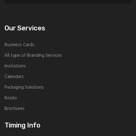
Our Services
Business Cards
All type of Branding Services
Invitations
Calendars
Packaging Solutions
Books
Brochures
Timing Info