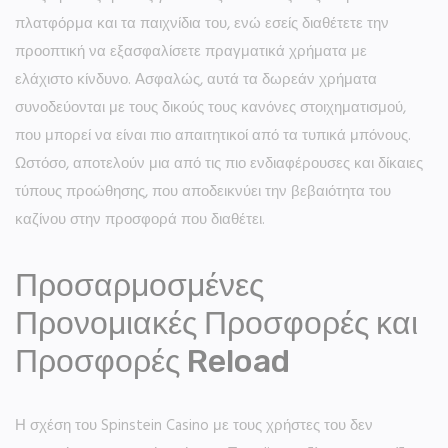
πλατφόρμα και τα παιχνίδια του, ενώ εσείς διαθέτετε την
προοπτική να εξασφαλίσετε πραγματικά χρήματα με
ελάχιστο κίνδυνο. Ασφαλώς, αυτά τα δωρεάν χρήματα
συνοδεύονται με τους δικούς τους κανόνες στοιχηματισμού,
που μπορεί να είναι πιο απαιτητικοί από τα τυπικά μπόνους.
Ωστόσο, αποτελούν μια από τις πιο ενδιαφέρουσες και δίκαιες
τύπους προώθησης, που αποδεικνύει την βεβαιότητα του
καζίνου στην προσφορά που διαθέτει.
Προσαρμοσμένες
Προνομιακές Προσφορές και
Προσφορές Reload
Η σχέση του Spinstein Casino με τους χρήστες του δεν