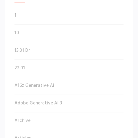
1
10
15.01 Dr
22.01
A16z Generative Ai
Adobe Generative Ai 3
Archive