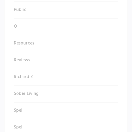
Public
Q
Resources
Reviews
Richard Z
Sober Living
Spel
Spell