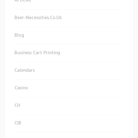
Articles
Beer-Necessities.co.uk
Blog
Business Cart Printing
Calendars
Casino
CH
CIB