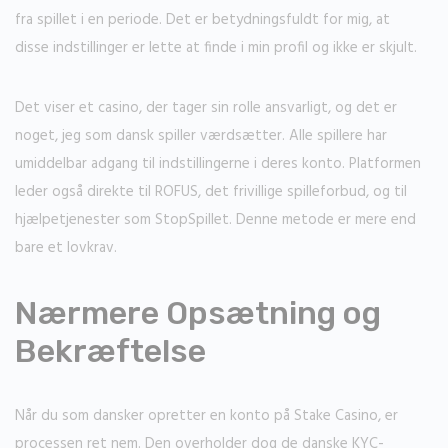
fra spillet i en periode. Det er betydningsfuldt for mig, at
disse indstillinger er lette at finde i min profil og ikke er skjult.
Det viser et casino, der tager sin rolle ansvarligt, og det er
noget, jeg som dansk spiller værdsætter. Alle spillere har
umiddelbar adgang til indstillingerne i deres konto. Platformen
leder også direkte til ROFUS, det frivillige spilleforbud, og til
hjælpetjenester som StopSpillet. Denne metode er mere end
bare et lovkrav.
Nærmere Opsætning og
Bekræftelse
Når du som dansker opretter en konto på Stake Casino, er
processen ret nem. Den overholder dog de danske KYC-