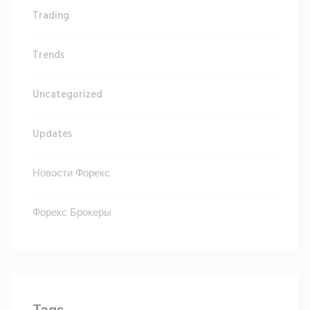
Trading
Trends
Uncategorized
Updates
Новости Форекс
Форекс Брокеры
Tags