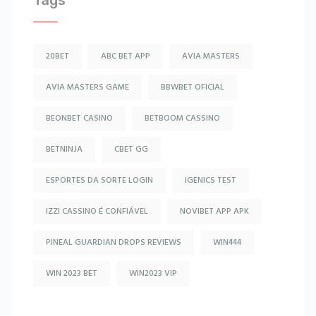
20BET
ABC BET APP
AVIA MASTERS
AVIA MASTERS GAME
BBWBET OFICIAL
BEONBET CASINO
BETBOOM CASSINO
BETNINJA
CBET GG
ESPORTES DA SORTE LOGIN
IGENICS TEST
IZZI CASSINO É CONFIÁVEL
NOVIBET APP APK
PINEAL GUARDIAN DROPS REVIEWS
WIN444
WIN 2023 BET
WIN2023 VIP