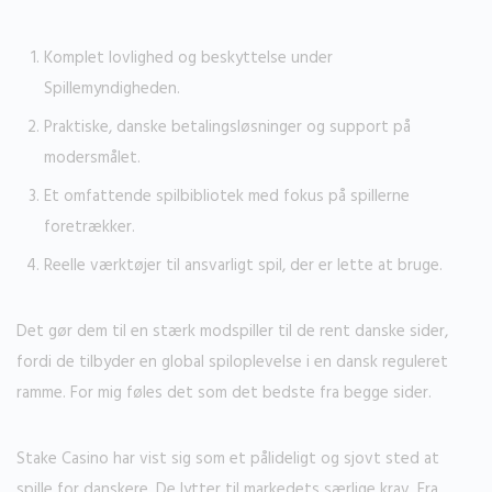
Komplet lovlighed og beskyttelse under
Spillemyndigheden.
Praktiske, danske betalingsløsninger og support på
modersmålet.
Et omfattende spilbibliotek med fokus på spillerne
foretrækker.
Reelle værktøjer til ansvarligt spil, der er lette at bruge.
Det gør dem til en stærk modspiller til de rent danske sider,
fordi de tilbyder en global spiloplevelse i en dansk reguleret
ramme. For mig føles det som det bedste fra begge sider.
Stake Casino har vist sig som et pålideligt og sjovt sted at
spille for danskere. De lytter til markedets særlige krav. Fra