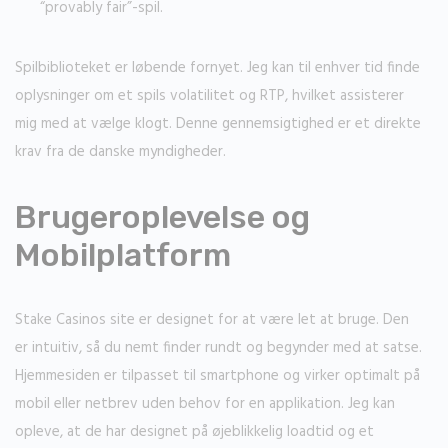
“provably fair”-spil.
Spilbiblioteket er løbende fornyet. Jeg kan til enhver tid finde
oplysninger om et spils volatilitet og RTP, hvilket assisterer
mig med at vælge klogt. Denne gennemsigtighed er et direkte
krav fra de danske myndigheder.
Brugeroplevelse og
Mobilplatform
Stake Casinos site er designet for at være let at bruge. Den
er intuitiv, så du nemt finder rundt og begynder med at satse.
Hjemmesiden er tilpasset til smartphone og virker optimalt på
mobil eller netbrev uden behov for en applikation. Jeg kan
opleve, at de har designet på øjeblikkelig loadtid og et