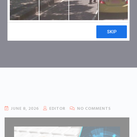
Home
Uncategorized
Stake Casino – Licenseret og Populær i Danmark
JUNE 8, 2026
EDITOR
NO COMMENTS