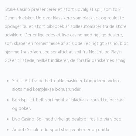
Stake Casino præsenterer et stort udvalg af spil, som folk i
Danmark elsker. Ud over klassikere som blackjack og roulette
opdager du et stort bibliotek af spilleautomater fra de store
udviklere. Der er ligeledes et live casino med rigtige dealere,
som skaber en fornemmelse af at sidde i et rigtigt kasino, blot
hjemme fra sofaen. Jeg ser altid, at spil fra NetEnt og Play’n
GO er til stede, hvilket indikerer, de forstår danskernes smag.
Slots: Alt fra de helt enkle maskiner til moderne video-
slots med komplekse bonusrunder.
Bordspil: Et helt sortiment af blackjack, roulette, baccarat
og poker.
Live Casino: Spil med virkelige dealere i realtid via video.
Andet: Simulerede sportsbegivenheder og unikke