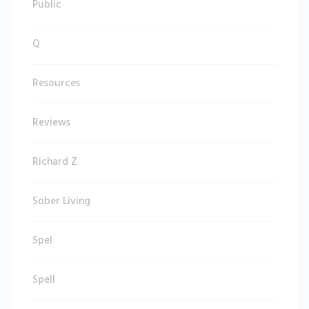
Public
Q
Resources
Reviews
Richard Z
Sober Living
Spel
Spell