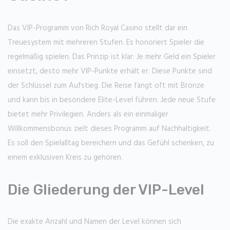
Das VIP-Programm von Rich Royal Casino stellt dar ein
Treuesystem mit mehreren Stufen. Es honoriert Spieler die
regelmäßig spielen. Das Prinzip ist klar: Je mehr Geld ein Spieler
einsetzt, desto mehr VIP-Punkte erhält er. Diese Punkte sind
der Schlüssel zum Aufstieg. Die Reise fängt oft mit Bronze
und kann bis in besondere Elite-Level führen. Jede neue Stufe
bietet mehr Privilegien. Anders als ein einmaliger
Willkommensbonus zielt dieses Programm auf Nachhaltigkeit.
Es soll den Spielalltag bereichern und das Gefühl schenken, zu
einem exklusiven Kreis zu gehören.
Die Gliederung der VIP-Level
Die exakte Anzahl und Namen der Level können sich