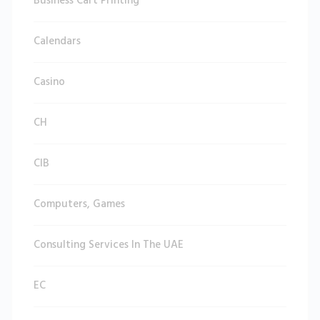
Business Cart Printing
Calendars
Casino
CH
CIB
Computers, Games
Consulting Services In The UAE
EC