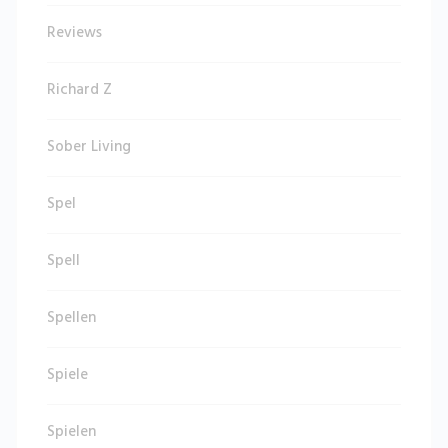
Reviews
Richard Z
Sober Living
Spel
Spell
Spellen
Spiele
Spielen