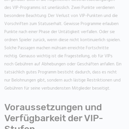
des VIP-Programms ist unerlässlich. Zwei Punkte verdienen
besondere Beachtung: Der Verlust von VIP-Punkten und die
Vorschriften zum Statuserhalt. Gewisse Programme erlauben
Punkte nach einer Phase der Untätigkeit verfallen. Oder sie
ordnen Spieler zurück, wenn diese nicht kontinuierlich spielen.
Solche Passagen machen mühsam erreichte Fortschritte
nichtig. Genauso wichtig ist die Fragestellung, ob für VIPs
noch Gebühren auf Abhebungen oder Geschäften anfallen. Ein
tatsächlich gutes Programm besticht dadurch, dass es nicht
nur Belohnungen gibt, sondern auch lästige Restriktionen und
Gebühren für seine verbundensten Mitglieder beseitigt.
Voraussetzungen und
Verfügbarkeit der VIP-