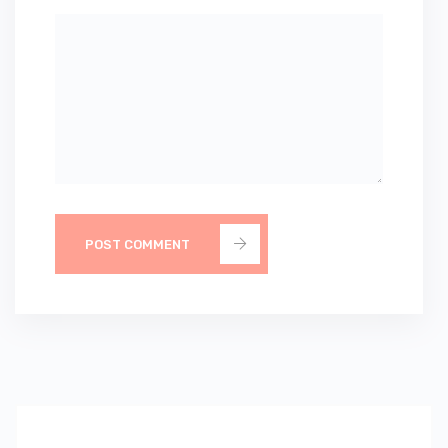
POST COMMENT