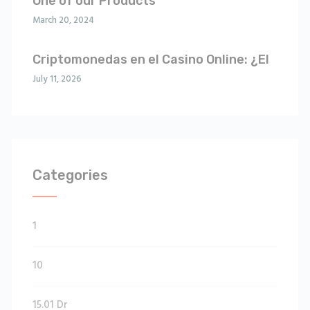
One of our Products
March 20, 2024
Criptomonedas en el Casino Online: ¿El
July 11, 2026
Categories
1
10
15.01 Dr