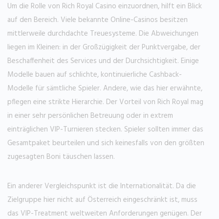
Um die Rolle von Rich Royal Casino einzuordnen, hilft ein Blick
auf den Bereich. Viele bekannte Online-Casinos besitzen
mittlerweile durchdachte Treuesysteme. Die Abweichungen
liegen im Kleinen: in der Großzügigkeit der Punktvergabe, der
Beschaffenheit des Services und der Durchsichtigkeit. Einige
Modelle bauen auf schlichte, kontinuierliche Cashback-
Modelle für sämtliche Spieler. Andere, wie das hier erwähnte,
pflegen eine strikte Hierarchie. Der Vorteil von Rich Royal mag
in einer sehr persönlichen Betreuung oder in extrem
einträglichen VIP-Turnieren stecken. Spieler sollten immer das
Gesamtpaket beurteilen und sich keinesfalls von den größten
zugesagten Boni täuschen lassen.
Ein anderer Vergleichspunkt ist die Internationalität. Da die
Zielgruppe hier nicht auf Österreich eingeschränkt ist, muss
das VIP-Treatment weltweiten Anforderungen genügen. Der