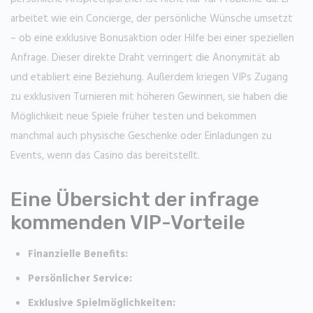
arbeitet wie ein Concierge, der persönliche Wünsche umsetzt
– ob eine exklusive Bonusaktion oder Hilfe bei einer speziellen
Anfrage. Dieser direkte Draht verringert die Anonymität ab
und etabliert eine Beziehung. Außerdem kriegen VIPs Zugang
zu exklusiven Turnieren mit höheren Gewinnen, sie haben die
Möglichkeit neue Spiele früher testen und bekommen
manchmal auch physische Geschenke oder Einladungen zu
Events, wenn das Casino das bereitstellt.
Eine Übersicht der infrage
kommenden VIP-Vorteile
Finanzielle Benefits:
Persönlicher Service:
Exklusive Spielmöglichkeiten: