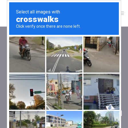
GET A QUOTE
Exklusivbetreuung
bei Rich Royal
Casino: Rentiert sich
der Beginn in