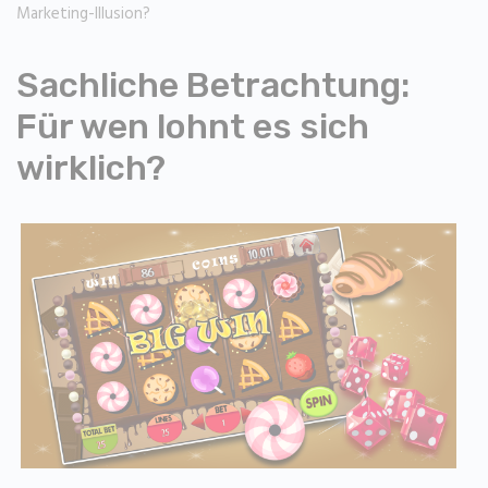
Marketing-Illusion?
Sachliche Betrachtung:
Für wen lohnt es sich
wirklich?